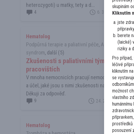
heterozygoti) u matky, tety a d...
skupinám od
4
6. 3. 2023
Kliknutím 
jste zdr
přípravk
berete n
Hematolog
(laické)
Podpůrná terapie a paliativní péče
,
Akutní leukémi
riziky a 
syndrom
, další (5)
Pro případ,
Zkušenosti s paliativními týmy na hem
léčivé příp
pracovištích
kliknutím n
V mnoha nemocnicích pracují nemocniční paliativní 
se vystavuj
odborníkům-
a účel, jaké jsou s nimi zkušenosti na hematoonko
možnost ch
Děkuji za odpověď.
vlastního z
9
24. 2. 2023
humánnímu 
zdravotnick
přípravkem,
prostředků 
Hematolog
posouzení z
Trombóza a hemostáza