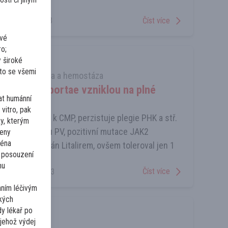
oměr...
Číst více
1. 3. 2023
ivé
ro;
 široké
 to se všemi
cnění
,
Trombóza a hemostáza
ombozou v. portae vzniklou na plné
at humánní
vitro, pak
g. MPN došlo k CMP, perzistuje plegie PHK a stř.
ky, kterým
 dg. MPN typu PV, pozitivní mutace JAK2
čeny
ména
n a medikován Litalirem, ovšem toleroval jen 1
 posouzení
o navý...
mu
Číst více
19. 2. 2023
nním léčivým
ckých
dy lékař po
 jehož výdej