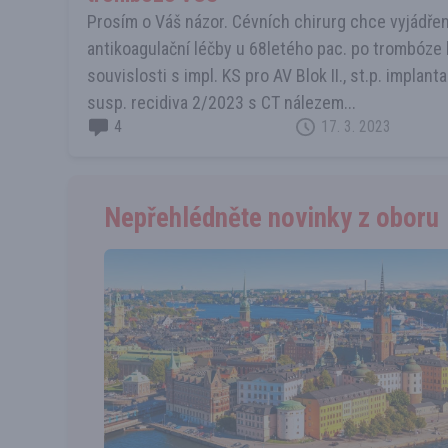
Prosím o Váš názor. Cévních chirurg chce vyjádření
antikoagulační léčby u 68letého pac. po trombóze 
souvislosti s impl. KS pro AV Blok II., st.p. implan
susp. recidiva 2/2023 s CT nálezem...
4
17. 3. 2023
Nepřehlédněte novinky z oboru