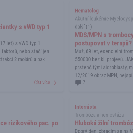
Hematolog
Akutní leukémie Myelodysp
cientky s vWD typ 1
další (1)
MDS/MPN s trombocyto
postupovat v terapii?
17 let) s vWD typ 1
faktorů, nebo stačí jen
Muž, 69 let, esencielní tro
trakci 2 molárů a pak
550000 bez kl. projevů. J
prstenčitými sidroblasty,
12/2019 obraz MPN, nejspíš
Číst více
7
Internista
Trombóza a hemostáza
oce rizikového pac. po
Hluboká žilní trombóz
Dobrý den, obracím se na V