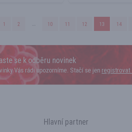
1
2
...
10
11
12
13
14
laste se k odběru novinek
vinky Vás rádi upozorníme. Stačí se jen
registrovat
Hlavní partner