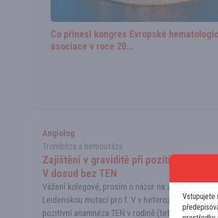
Co přinesl kongres Evropské hematologi
asociace v roce 20...
Angiolog
Trombóza a hemostáza
Zajištění v graviditě při pozitivní heter
V dosud bez TEN
Vážení kolegové, prosím o názor na zajištění primi
Vstupujete 
Leidenskou mutací pro f. V v heterozygotní formě
předepisova
pozitivní anamnéza TEN v rodině (teta a dědeček) a
prostředky i