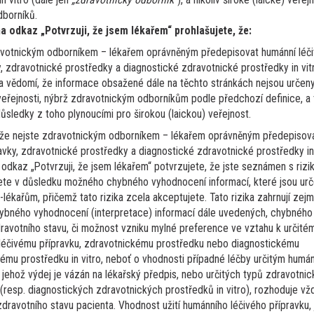
jaké dávce? Dg. souhrn je p
borníků.
Číst více
3
na odkaz „Potvrzuji, že jsem lékařem“ prohlašujete, že:
avotnickým odborníkem – lékařem oprávněným předepisovat humánní léč
y, zdravotnické prostředky a diagnostické zdravotnické prostředky in vit
a vědomí, že informace obsažené dále na těchto stránkách nejsou určeny
Hematolog
 veřejnosti, nýbrž zdravotnickým odborníkům podle předchozí definice, a
e Myelodysplastický
Myeloproliferativní onemo
důsledky z toho plynoucími pro širokou (laickou) veřejnost.
67letý pac. s PV s tr
 že nejste zdravotnickým odborníkem – lékařem oprávněným předepisov
atoonkologických
warfarinizaci
ravky, zdravotnické prostředky a diagnostické zdravotnické prostředky in 
10/2016 v.s. v důsledku ned
a odkaz „Potvrzuji, že jsem lékařem“ potvrzujete, že jste seznámen s rizi
týmy, jaké je jejich místo
těžká paresa PDK. Následně
ete v důsledku možného chybného vyhodnocení informací, které jsou ur
lékařům, přičemž tato rizika zcela akceptujete. Tato rizika zahrnují zej
logických pracovištích?
pac.opakovaně venepunktová
ybného vyhodnocení (interpretace) informací dále uvedených, chybného
tbl. každý 3.den, při pokusu 
dravotního stavu, či možnost vzniku mylné preference ve vztahu k určité
Číst více
7
léčivému přípravku, zdravotnickému prostředku nebo diagnostickému
ému prostředku in vitro, neboť o vhodnosti případné léčby určitým humá
 jehož výdej je vázán na lékařský předpis, nebo určitých typů zdravotni
(resp. diagnostických zdravotnických prostředků in vitro), rozhoduje vž
Jiná
dravotního stavu pacienta. Vhodnost užití humánního léčivého přípravku,
Trombóza a hemostáza