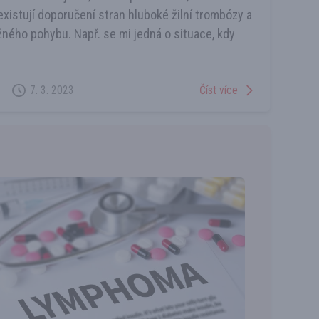
existují doporučení stran hluboké žilní trombózy a
žného pohybu. Např. se mi jedná o situace, kdy
Číst více
7. 3. 2023