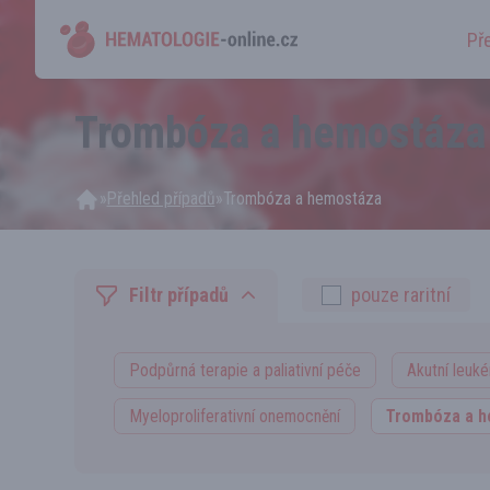
Př
Trombóza a hemostáza
»
Přehled případů
»
Trombóza a hemostáza
pouze raritní
Filtr případů
Podpůrná terapie a paliativní péče
Akutní leuk
Myeloproliferativní onemocnění
Trombóza a h