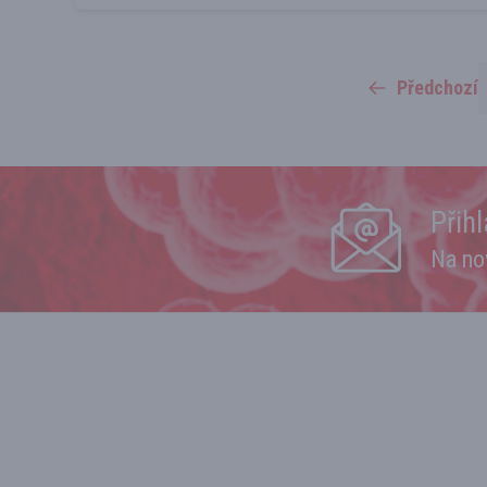
Předchozí
Přih
Na no