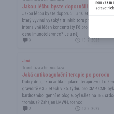
není vázán 
Jakou léčbu byste doporučili u 10letého
zdravotnick
Jakou léčbu byste doporučili u 10letého lehkého he
který vyvinul vysoký titr inhibitoru proti faktoru F
intenzivně léčen koncentráty F8 pro krvácení do s
cenu imunotolerance? Je u něj...
3
13. 2. 2023
Jiná
Trombóza a hemostáza
Jaká antikoagulační terapie po porodu
Dobrý den, jakou antikoagulační terapii zvolit u ženy
graviditě v 35 letech v 36. týdnu pro CMP. CMP by
kardioemboligenní etiologie, byl nález na TEE srd
trombus? Zahájen LMWH, rozhod...
3
10. 2. 2023