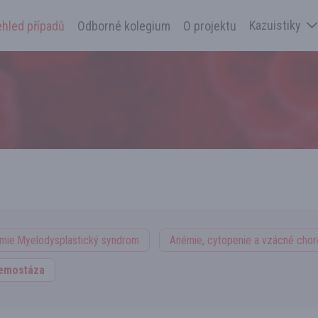
Kazuistiky
ehled případů
Odborné kolegium
O projektu
émie Myelodysplastický syndrom
Anémie, cytopenie a vzácné cho
emostáza