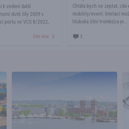
Chtěla bych se zeptat, zda 
 k vedení další
mobility/event. limitací mo
horní duté žíly 2009 v
hluboká žilní trombóza je...
taci portu ve VCS 8/2022,
Číst více
2