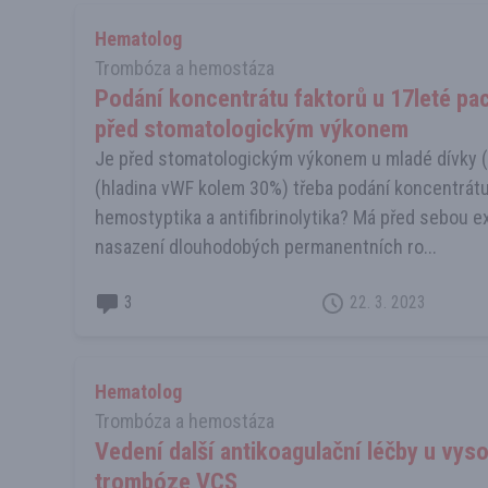
Hematolog
Trombóza a hemostáza
Podání koncentrátu faktorů u 17leté pa
před stomatologickým výkonem
Je před stomatologickým výkonem u mladé dívky (
(hladina vWF kolem 30%) třeba podání koncentrátu 
hemostyptika a antifibrinolytika? Má před sebou ex
nasazení dlouhodobých permanentních ro...
3
22. 3. 2023
Hematolog
Trombóza a hemostáza
Vedení další antikoagulační léčby u vys
trombóze VCS