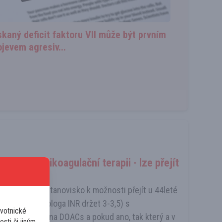
skaný deficit faktoru VII může být prvním
ojevem agresiv...
životní antikoagulační terapii - lze přejít
Vaše laskavé stanovisko k možnosti přejít u 44leté
venčního kardiologa INR držet 3-3,5) s
avotnické
e f.V Leiden na DOACs a pokud ano, tak který a v
osti či jiným