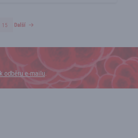
15
Další
 k odběru e‑mailu
.