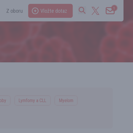
1
Z oboru
Vložte dotaz
roby
Lymfomy a CLL
Myelom