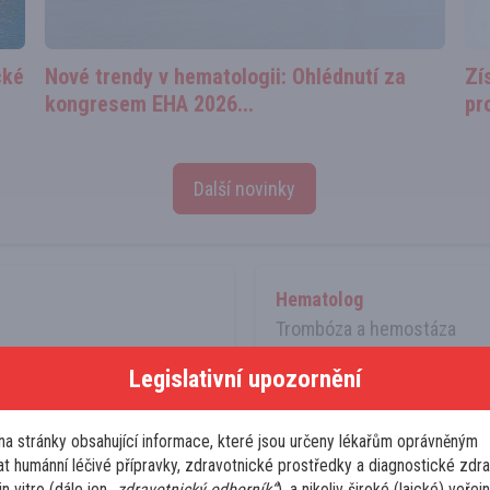
cké
Nové trendy v hematologii: Ohlédnutí za
Zí
kongresem EHA 2026...
pr
Další novinky
Hematolog
Trombóza a hemostáza
ozygotní mutaci pro f.
44letá pacientka na do
Legislativní upozornění
na DOAC?
gravidity s prokázanou
Vážení kolegové, prosím o 
na stránky obsahující informace, které jsou určeny lékařům oprávněným
, dosud bez TEN. Vysoce
pac. z Warfarinu (dle inter
t humánní léčivé přípravky, zdravotnické prostředky a diagnostické zdr
 pozitivní genetika (fV
heterozygotní formou mutac
n vitro (dále jen
„zdravotnický odborník“
), a nikoliv široké (laické) veřejn