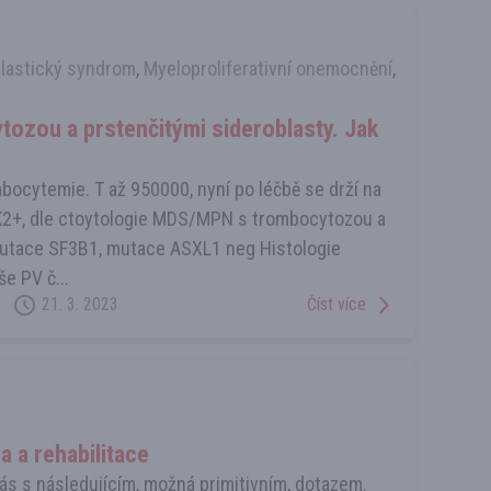
lastický syndrom
,
Myeloproliferativní onemocnění
,
zou a prstenčitými sideroblasty. Jak
mbocytemie. T až 950000, nyní po léčbě se drží na
AK2+, dle ctoytologie MDS/MPN s trombocytozou a
 mutace SF3B1, mutace ASXL1 neg Histologie
e PV č...
Číst více
21. 3. 2023
a a rehabilitace
ás s následujícím, možná primitivním, dotazem.