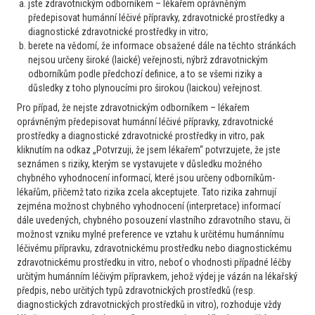
jste zdravotnickým odborníkem – lékařem oprávněným
Moc děkuji za možnost využití on-line poradny i všechny
předepisovat humánní léčivé přípravky, zdravotnické prostředky a
vzdělávací aktivity. Určitě ráda jeste využiji a budu
diagnostické zdravotnické prostředky in vitro;
doporučovat i kolegům.
berete na vědomí, že informace obsažené dále na těchto stránkách
nejsou určeny široké (laické) veřejnosti, nýbrž zdravotnickým
13. 4. 2026
odborníkům podle předchozí definice, a to se všemi riziky a
důsledky z toho plynoucími pro širokou (laickou) veřejnost.
Pro případ, že nejste zdravotnickým odborníkem – lékařem
oprávněným předepisovat humánní léčivé přípravky, zdravotnické
prostředky a diagnostické zdravotnické prostředky in vitro, pak
kliknutím na odkaz „Potvrzuji, že jsem lékařem“ potvrzujete, že jste
seznámen s riziky, kterým se vystavujete v důsledku možného
Skvělý projekt. S tímto dotazem bych se jinak musela
chybného vyhodnocení informací, které jsou určeny odborníkům-
obracet do místní nemocnice na hematologii, kam se však
lékařům, přičemž tato rizika zcela akceptujete. Tato rizika zahrnují
dovolává těžko a takto jsem pacientčin případ vyřešila
zejména možnost chybného vyhodnocení (interpretace) informací
dále uvedených, chybného posouzení vlastního zdravotního stavu, či
rychle a efektivně.
možnost vzniku mylné preference ve vztahu k určitému humánnímu
léčivému přípravku, zdravotnickému prostředku nebo diagnostickému
8. 4. 2026
zdravotnickému prostředku in vitro, neboť o vhodnosti případné léčby
určitým humánním léčivým přípravkem, jehož výdej je vázán na lékařský
předpis, nebo určitých typů zdravotnických prostředků (resp.
diagnostických zdravotnických prostředků in vitro), rozhoduje vždy