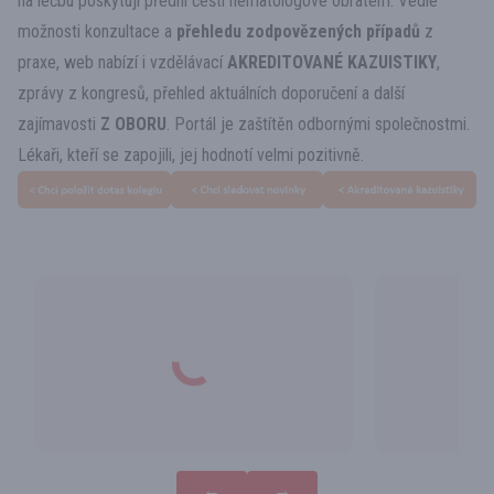
na léčbu poskytují přední
čeští hematologové
obratem. Vedle
možnosti konzultace a
přehledu zodpovězených případů
z
praxe, web nabízí i vzdělávací
AKREDITOVANÉ KAZUISTIKY
,
zprávy z kongresů, přehled aktuálních doporučení a další
zajímavosti
Z OBORU
. Portál je zaštítěn odbornými společnostmi.
Lékaři, kteří se zapojili, jej hodnotí velmi pozitivně.