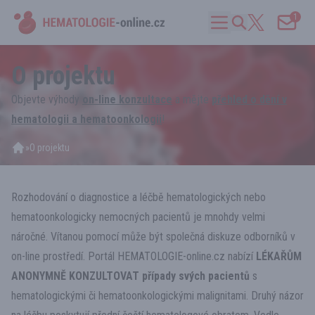
1
O projektu
Objevte výhody
on-line konzultace
a mějte
přehled o dění v
hematologii a hematoonkologii
!
»
O projektu
Rozhodování o diagnostice a léčbě hematologických nebo
hematoonkologicky nemocných pacientů je mnohdy velmi
náročné. Vítanou pomocí může být společná diskuze odborníků v
on-line prostředí. Portál HEMATOLOGIE-online.cz nabízí
LÉKAŘŮM
ANONYMNĚ KONZULTOVAT
případy svých pacientů
s
hematologickými či hematoonkologickými malignitami. Druhý názor