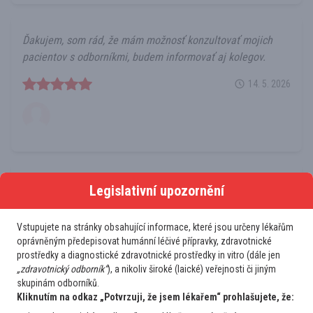
Ďakujem, som rád, že mám možnosť konzultovať mojich
pacientov s odborníkmi, budem informovať aj kolegov.
14. 5. 2026
Perfektní možnost konzultace, jsem moc spokojená, děkuji.
Legislativní upozornění
12. 5. 2026
Vstupujete na stránky obsahující informace, které jsou určeny lékařům
oprávněným předepisovat humánní léčivé přípravky, zdravotnické
prostředky a diagnostické zdravotnické prostředky in vitro (dále jen
„zdravotnický odborník“
), a nikoliv široké (laické) veřejnosti či jiným
skupinám odborníků.
Kliknutím na odkaz „Potvrzuji, že jsem lékařem“ prohlašujete, že: