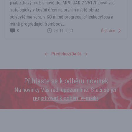
jinak zdravý muž, s nově dg. MPO JAK 2 V617F positivní,
histologicky v kostní dřeni na prvním místě obraz
polycytémia vera, v KO mírně progredující leukocytosa a
mírně progredující trombocy...
3
24. 11. 2021
Číst více
Předchozí
Další
Přihlaste se k odběru novinek
Na novinky Vás rádi upozorníme. Stačí se jen
registrovat k odběru e‑mailu
.