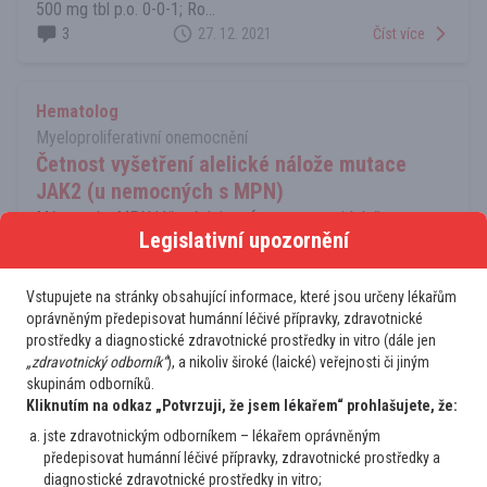
500 mg tbl p.o. 0-0-1; Ro...
3
27. 12. 2021
Číst více
Hematolog
Myeloproliferativní onemocnění
Četnost vyšetření alelické nálože mutace
JAK2 (u nemocných s MPN)
Má smysl u MPN léčených interferonem pravidelně
Legislativní upozornění
vyšetřovat alelickou nálož mutace JAK2? Jak často? Děkuji
za odpověď.
2
14. 12. 2021
Číst více
Vstupujete na stránky obsahující informace, které jsou určeny lékařům
oprávněným předepisovat humánní léčivé přípravky, zdravotnické
prostředky a diagnostické zdravotnické prostředky in vitro (dále jen
„zdravotnický odborník“
), a nikoliv široké (laické) veřejnosti či jiným
Hematolog
skupinám odborníků.
Akutní leukémie Myelodysplastický syndrom
Kliknutím na odkaz „Potvrzuji, že jsem lékařem“ prohlašujete, že:
Nově dg. AML u pac.61 let s těžkou
jste zdravotnickým odborníkem – lékařem oprávněným
generalizovanou aterosklerosou na
předepisovat humánní léčivé přípravky, zdravotnické prostředky a
antiagregaci
diagnostické zdravotnické prostředky in vitro;