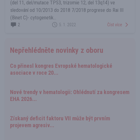
(del 11, del/mutace TP53, trizomie 12, del 13q14) ve
sledování od 10/2013 do 2018 7/2018 progrese do Rai III
(Binet C)- cytogenetik...
2
5. 1. 2022
Číst více
Nepřehlédněte novinky z oboru
Co přinesl kongres Evropské hematologické
asociace v roce 20...
Nové trendy v hematologii: Ohlédnutí za kongresem
EHA 2026...
Získaný deficit faktoru VII může být prvním
projevem agresiv...