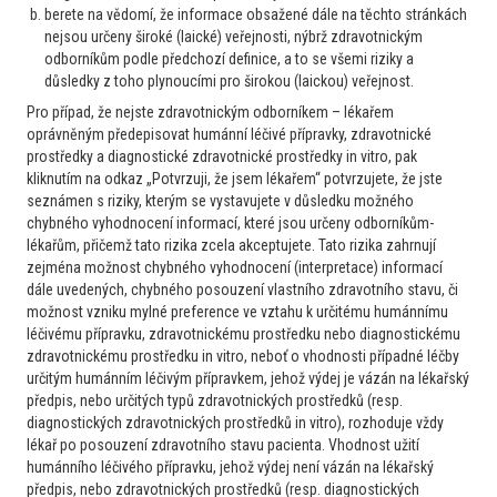
berete na vědomí, že informace obsažené dále na těchto stránkách
Pacient 61 let komorbidni, generalizovana AS, ICHS stp.IM s
nejsou určeny široké (laické) veřejnosti, nýbrž zdravotnickým
PTCA in anam, ICHDKK s vs oblit.a iliaca l.dx na ASA
odborníkům podle předchozí definice, a to se všemi riziky a
100mg/d, kurak 40 let 20 cig, diabetik, BMI nad 35, St.p.TEP
důsledky z toho plynoucími pro širokou (laickou) veřejnost.
ramene, epilepsie in anam. Nově dg. AML Leu 4,5, Neu 0,3,
Pro případ, že nejste zdravotnickým odborníkem – lékařem
HB 130, PLT 18, v...
oprávněným předepisovat humánní léčivé přípravky, zdravotnické
3
6. 12. 2021
Číst více
prostředky a diagnostické zdravotnické prostředky in vitro, pak
kliknutím na odkaz „Potvrzuji, že jsem lékařem“ potvrzujete, že jste
seznámen s riziky, kterým se vystavujete v důsledku možného
chybného vyhodnocení informací, které jsou určeny odborníkům-
Hematolog
lékařům, přičemž tato rizika zcela akceptujete. Tato rizika zahrnují
Myelom
zejména možnost chybného vyhodnocení (interpretace) informací
Solitární extramedulární plasmocytom u
dále uvedených, chybného posouzení vlastního zdravotního stavu, či
45leté ženy
možnost vzniku mylné preference ve vztahu k určitému humánnímu
léčivému přípravku, zdravotnickému prostředku nebo diagnostickému
Dobrý den, ráda bych Vás požádala o doporučení dalšího
zdravotnickému prostředku in vitro, neboť o vhodnosti případné léčby
postupu. 45leté paní byla 9/21 provedena oboustranná
určitým humánním léčivým přípravkem, jehož výdej je vázán na lékařský
tonsilectomie pro chronickou tonsilitidu. V histologii obou
předpis, nebo určitých typů zdravotnických prostředků (resp.
tonsil byl popsán chronický lakunární zánět s fokální akutní
diagnostických zdravotnických prostředků in vitro), rozhoduje vždy
exacerbací, místy...
lékař po posouzení zdravotního stavu pacienta. Vhodnost užití
humánního léčivého přípravku, jehož výdej není vázán na lékařský
2
1. 12. 2021
Číst více
předpis, nebo zdravotnických prostředků (resp. diagnostických