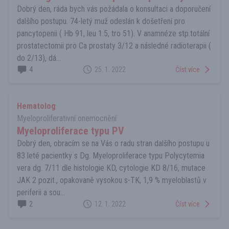
Dobrý den, ráda bych vás požádala o konsultaci a doporučení
dalšího postupu. 74-letý muž odeslán k došetření pro
pancytopenii ( Hb 91, leu 1.5, tro 51). V anamnéze stp.totální
prostatectomii pro Ca prostaty 3/12 a následné radioterapii (
do 2/13), dá...
4
25. 1. 2022
Číst více
Hematolog
Myeloproliferativní onemocnění
Myeloproliferace typu PV
Dobrý den, obracím se na Vás o radu stran dalšího postupu u
83 leté pacientky s Dg. Myeloproliferace typu Polycytemia
vera dg. 7/11 dle histologie KD, cytologie KD 8/16, mutace
JAK 2 pozit., opakovaně vysokou s-TK, 1,9 % myeloblastů v
periferii a sou...
2
12. 1. 2022
Číst více