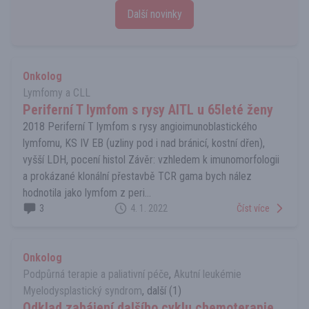
Další novinky
Onkolog
Lymfomy a CLL
Periferní T lymfom s rysy AITL u 65leté ženy
2018 Periferní T lymfom s rysy angioimunoblastického
lymfomu, KS IV EB (uzliny pod i nad bránicí, kostní dřen),
vyšší LDH, pocení histol Závěr: vzhledem k imunomorfologii
a prokázané klonální přestavbě TCR gama bych nález
hodnotila jako lymfom z peri...
3
4. 1. 2022
Číst více
Onkolog
Podpůrná terapie a paliativní péče
,
Akutní leukémie
Myelodysplastický syndrom
, další (1)
Odklad zahájení dalšího cyklu chemoterapie