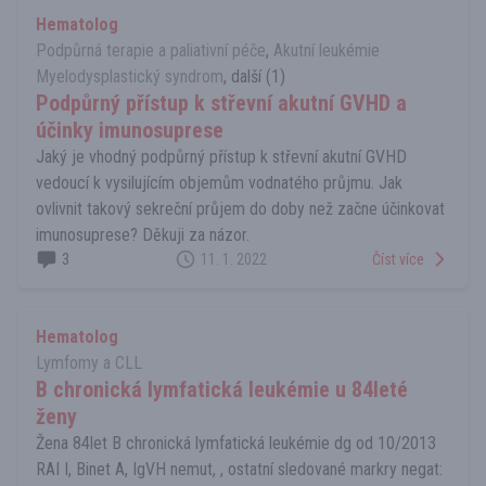
Hematolog
Podpůrná terapie a paliativní péče
,
Akutní leukémie
Myelodysplastický syndrom
, další (1)
Podpůrný přístup k střevní akutní GVHD a
účinky imunosuprese
Jaký je vhodný podpůrný přístup k střevní akutní GVHD
vedoucí k vysilujícím objemům vodnatého průjmu. Jak
ovlivnit takový sekreční průjem do doby než začne účinkovat
imunosuprese? Děkuji za názor.
3
11. 1. 2022
Číst více
Hematolog
Lymfomy a CLL
B chronická lymfatická leukémie u 84leté
ženy
Žena 84let B chronická lymfatická leukémie dg od 10/2013
RAI I, Binet A, IgVH nemut, , ostatní sledované markry negat: