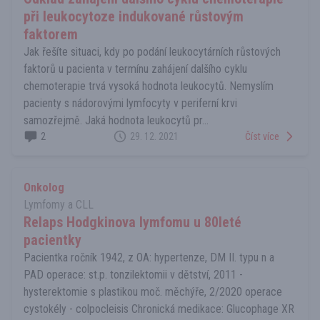
při leukocytoze indukované růstovým
faktorem
Jak řešíte situaci, kdy po podání leukocytárních růstových
faktorů u pacienta v termínu zahájení dalšího cyklu
chemoterapie trvá vysoká hodnota leukocytů. Nemyslím
pacienty s nádorovými lymfocyty v periferní krvi
samozřejmě. Jaká hodnota leukocytů pr...
2
29. 12. 2021
Číst více
Onkolog
Lymfomy a CLL
Relaps Hodgkinova lymfomu u 80leté
pacientky
Pacientka ročník 1942, z OA: hypertenze, DM II. typu n a
PAD operace: st.p. tonzilektomii v dětství, 2011 -
hysterektomie s plastikou moč. měchýře, 2/2020 operace
cystokély - colpocleisis Chronická medikace: Glucophage XR