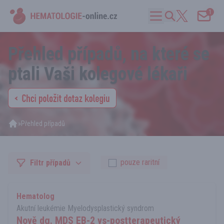
1
Přehled případů, na které se
ptali Vaši kolegové lékaři
»
Přehled případů
pouze raritní
Filtr případů
Hematolog
Akutní leukémie Myelodysplastický syndrom
Nově dg. MDS EB-2 vs-postterapeutický