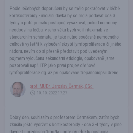
Podle léčebných doporučení by se mělo pokračovat v léčbě
kortikosteroidy - iniciální dávka by se měla podávat cca 3
týdny a poté pomalu postupně vysazovat, pokud nemocný
neodpoví na léčbu, v jeho věku bych volil rituximab ve
standardním schématu, je také nutno současně nemocného
celkově vyšetřit k vyloučení skryté lymfoproliferace či jiného
nádoru, nevím co si přesně představit pod uvedeným
pojmem vyloučena sekundární etiologie, opakovaně jsme
pozorovali např. ITP jako první projev dřeňové
lymfoproliferace dg. až při opakované trepanobiopsii dřeně.
prof. MUDr. Jaroslav Čermák, CSc.
10. 10. 2022 17:27
Dobrý den, souhlasím s profesorem Čermákem, zatím bych
zkusila ještě vydržet s kortikosteroidy - cca 3-4 týdny v plné
dávce tj. prednison 1mg/kg, poté při efektu postupná