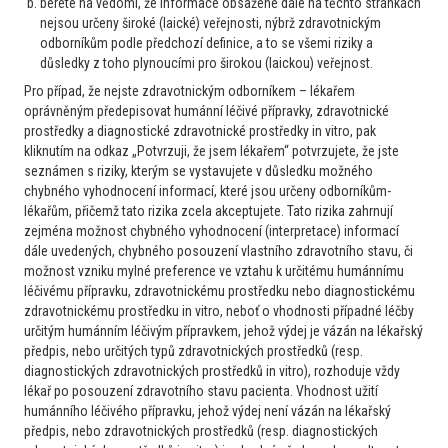
berete na vědomí, že informace obsažené dále na těchto stránkách
leukocyty + četné bakterie, viz odběry. Při kontrole za 16 dní
nejsou určeny široké (laické) veřejnosti, nýbrž zdravotnickým
leukocytóza lehce v poklesu 14,65, zv...
odborníkům podle předchozí definice, a to se všemi riziky a
3
19. 7. 2026
Číst více
důsledky z toho plynoucími pro širokou (laickou) veřejnost.
Pro případ, že nejste zdravotnickým odborníkem – lékařem
oprávněným předepisovat humánní léčivé přípravky, zdravotnické
Praktik
prostředky a diagnostické zdravotnické prostředky in vitro, pak
Anémie, cytopenie a vzácné choroby
kliknutím na odkaz „Potvrzuji, že jsem lékařem“ potvrzujete, že jste
Erytrocytóza a leukocytóza u mladého muže
seznámen s riziky, kterým se vystavujete v důsledku možného
chybného vyhodnocení informací, které jsou určeny odborníkům-
Dobrý den, prosím o radu u 49 letého pacienta. Registrovaný
lékařům, přičemž tato rizika zcela akceptujete. Tato rizika zahrnují
do naší ordinace VPL od 02/2026, kdy ve vstupních
zejména možnost chybného vyhodnocení (interpretace) informací
odběrech leukocyty 10,4 10^9/l, erytrocyty 5,95 10^12, RDW
dále uvedených, chybného posouzení vlastního zdravotního stavu, či
19 % HGB 128 g/L, MCV 71,1 fL , MCH 21,5 pg MCHC 303
možnost vzniku mylné preference ve vztahu k určitému humánnímu
léčivému přípravku, zdravotnickému prostředku nebo diagnostickému
g/L, v diferenciálu mírná ne...
zdravotnickému prostředku in vitro, neboť o vhodnosti případné léčby
2
16. 6. 2026
Číst více
určitým humánním léčivým přípravkem, jehož výdej je vázán na lékařský
předpis, nebo určitých typů zdravotnických prostředků (resp.
diagnostických zdravotnických prostředků in vitro), rozhoduje vždy
Praktik
lékař po posouzení zdravotního stavu pacienta. Vhodnost užití
humánního léčivého přípravku, jehož výdej není vázán na lékařský
Anémie, cytopenie a vzácné choroby
předpis, nebo zdravotnických prostředků (resp. diagnostických
Leukopenie