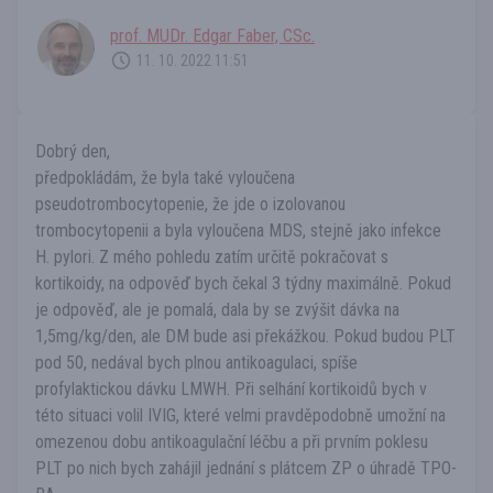
prof. MUDr. Edgar Faber, CSc.
11. 10. 2022 11:51
Dobrý den,
předpokládám, že byla také vyloučena
pseudotrombocytopenie, že jde o izolovanou
trombocytopenii a byla vyloučena MDS, stejně jako infekce
H. pylori. Z mého pohledu zatím určitě pokračovat s
kortikoidy, na odpověď bych čekal 3 týdny maximálně. Pokud
je odpověď, ale je pomalá, dala by se zvýšit dávka na
1,5mg/kg/den, ale DM bude asi překážkou. Pokud budou PLT
pod 50, nedával bych plnou antikoagulaci, spíše
profylaktickou dávku LMWH. Při selhání kortikoidů bych v
této situaci volil IVIG, které velmi pravděpodobně umožní na
omezenou dobu antikoagulační léčbu a při prvním poklesu
PLT po nich bych zahájil jednání s plátcem ZP o úhradě TPO-