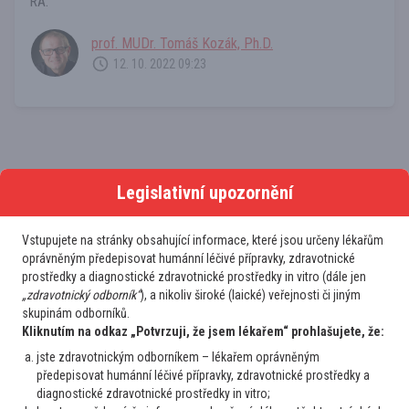
RA.
prof. MUDr. Tomáš Kozák, Ph.D.
12. 10. 2022 09:23
Legislativní upozornění
Další případy
Vstupujete na stránky obsahující informace, které jsou určeny lékařům
oprávněným předepisovat humánní léčivé přípravky, zdravotnické
prostředky a diagnostické zdravotnické prostředky in vitro (dále jen
Praktik
„zdravotnický odborník“
), a nikoliv široké (laické) veřejnosti či jiným
Anémie, cytopenie a vzácné choroby
skupinám odborníků.
Infekce nebo Hematologie?
Kliknutím na odkaz „Potvrzuji, že jsem lékařem“ prohlašujete, že:
Dobrý den, prosím o radu. Nově registrovaný
jste zdravotnickým odborníkem – lékařem oprávněným
asymptomatický pacient, muž, ročník *1962. Ve vstupních
předepisovat humánní léčivé přípravky, zdravotnické prostředky a
odběrech leukocytóza 17,3 + anémie 128g/l, v moči
diagnostické zdravotnické prostředky in vitro;