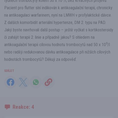
týdnech trombocyty kolem 30 x 10
/l, bez krvácivých projevů.
Pacient pro flutter síní indikován k antikoagulační terapii, chronicky
na antikoagulaci warfarinem, nyní na LMWH v profylaktické dávce.
Z dalších komorbidit arteriální hypertenze, DM 2. typu na PAD.
Jaký byste navrhovali další postup – ještě vyčkat s kortikosteroidy
či zahájit terapii 2. linie a případně jakou? S ohledem na
9
antikoagulační terapii cílovou hodnotu trombocytů nad 50 x 10
/l
nebo raději redukovanou dávku antikoagulace při nižších cílových
hodnotách trombocytů? Děkuji za odpověď.
SDÍLET
Reakce: 4