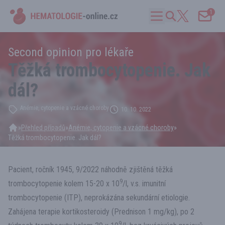
1
Second opinion pro lékaře
Těžká trombocytopenie. Jak
dál?
Anémie, cytopenie a vzácné choroby
10. 10. 2022
»
Přehled případů
»
Anémie, cytopenie a vzácné choroby
»
Těžká trombocytopenie. Jak dál?
Pacient, ročník 1945, 9/2022 náhodně zjištěná těžká
9
trombocytopenie kolem 15-20 x 10
/l, v.s. imunitní
trombocytopenie (ITP), neprokázána sekundární etiologie.
Zahájena terapie kortikosteroidy (Prednison 1 mg/kg), po 2
9