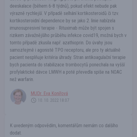
deeskalace (během 6-8 týdnů), pokud efekt nebude pak
výrazně rychlejší. V případě selhání kortikosteroidů či tzv.
kortikosteroidní dependence by se jako 2. linie nabízela
imunosupresivní terapie - Rituximab může být spojen s
rizikem závažnějšího průběhu infekce covid19, možná bych v
tomto případě zkusila např. azathioprin. Do úvahy jsou
samozřejmě i agonisté TPO receptoru, ale pro ty aktuálně
pacient nesplňuje kritéria úhrady. Stran antikoagulační terapie
bych pacienta do stabilizace trombocytů ponechala na vyšší
profylaktické dávce LMWH a poté převedla spíše na NOAC
než warfarin.
MUDr. Eva Konířová
10. 10. 2022 18:07
K uvedeným odpovědím, komentářům nemám co dalšího
dodat.