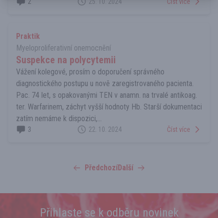
2
25. 10. 2024
Číst více
Praktik
Myeloproliferativní onemocnění
Suspekce na polycytemii
Vážení kolegové, prosím o doporučení správného
diagnostického postupu u nově zaregistrovaného pacienta.
Pac. 74 let, s opakovanými TEN v anamn. na trvalé antikoag.
ter. Warfarinem, záchyt vyšší hodnoty Hb. Starší dokumentaci
zatím nemáme k dispozici,...
3
22. 10. 2024
Číst více
Předchozí
Další
Přihlaste se k odběru novinek