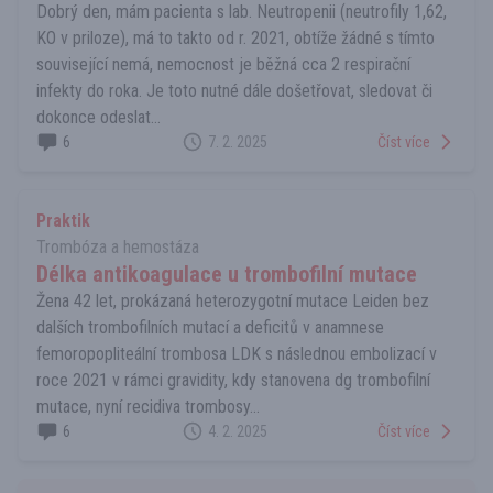
Dobrý den, mám pacienta s lab. Neutropenii (neutrofily 1,62,
KO v priloze), má to takto od r. 2021, obtíže žádné s tímto
související nemá, nemocnost je běžná cca 2 respirační
infekty do roka. Je toto nutné dále došetřovat, sledovat či
dokonce odeslat...
6
7. 2. 2025
Číst více
Praktik
Trombóza a hemostáza
Délka antikoagulace u trombofilní mutace
Žena 42 let, prokázaná heterozygotní mutace Leiden bez
dalších trombofilních mutací a deficitů v anamnese
femoropopliteální trombosa LDK s následnou embolizací v
roce 2021 v rámci gravidity, kdy stanovena dg trombofilní
mutace, nyní recidiva trombosy...
6
4. 2. 2025
Číst více