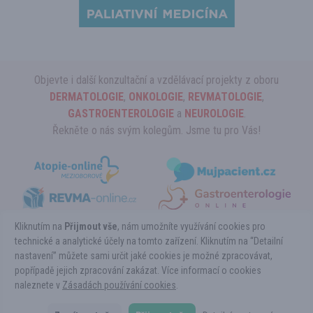
Objevte i další konzultační a vzdělávací projekty z oboru
DERMATOLOGIE
,
ONKOLOGIE
,
REVMATOLOGIE
,
GASTROENTEROLOGIE
a
NEUROLOGIE
.
Řekněte o nás svým kolegům. Jsme tu pro Vás!
Kliknutím na
Přijmout vše
, nám umožníte využívání cookies pro
technické a analytické účely na tomto zařízení. Kliknutím na “Detailní
nastavení” můžete sami určit jaké cookies je možné zpracovávat,
Copyright ©HEMATOLOGIE-online.cz 2026
popřípadě jejich zpracování zakázat. Více informací o cookies
Powered by Pears Health Cyber Europe, s.r.o. All Rights Reserved.
naleznete v
Tyto stránky určené výhradně pro odbornou lékařskou veřejnost vznikly ve
Zásadách používání cookies
.
spolupráci s
EUNI.cz.
Copyright © 1999 - 2026 Pears Health Cyber Europe, s.r.o.