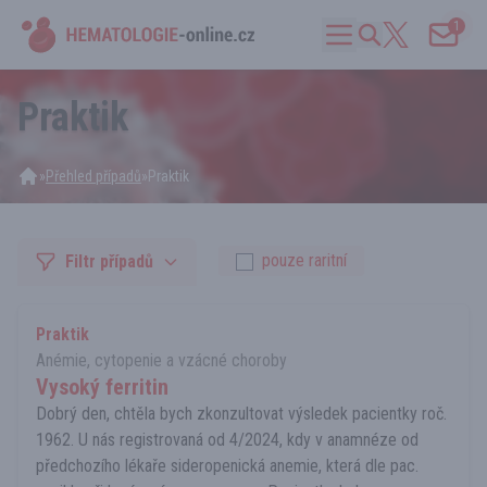
1
Praktik
»
Přehled případů
»
Praktik
pouze raritní
Filtr případů
Praktik
Anémie, cytopenie a vzácné choroby
Vysoký ferritin
Dobrý den, chtěla bych zkonzultovat výsledek pacientky roč.
1962. U nás registrovaná od 4/2024, kdy v anamnéze od
předchozího lékaře sideropenická anemie, která dle pac.