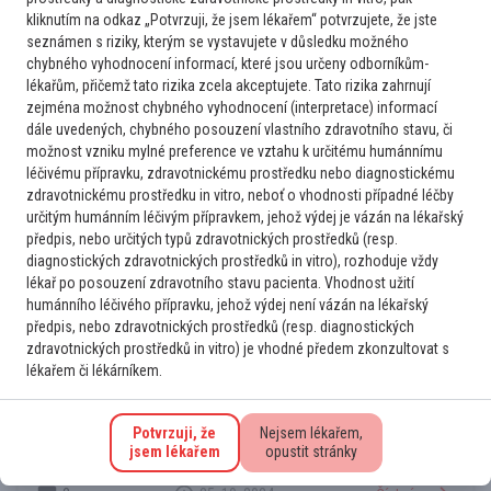
kliknutím na odkaz „Potvrzuji, že jsem lékařem“ potvrzujete, že jste
Anémie, cytopenie a vzácné choroby
seznámen s riziky, kterým se vystavujete v důsledku možného
Erytroblasty v periferní krvi
chybného vyhodnocení informací, které jsou určeny odborníkům-
Vážené kolegium, prosím o interpretaci nálezu. Muž, roč. 71,
lékařům, přičemž tato rizika zcela akceptujete. Tato rizika zahrnují
recentně po prodělání komb. infekce pertuse + parapertuse,
zejména možnost chybného vyhodnocení (interpretace) informací
léčen azitromycinem 6 dní. V počátku infekce provedeno vyš.
dále uvedených, chybného posouzení vlastního zdravotního stavu, či
možnost vzniku mylné preference ve vztahu k určitému humánnímu
KO, se záchytem mikrocytární hypochromní anémie (pouze
léčivému přípravku, zdravotnickému prostředku nebo diagnostickému
KO), kde: Hb 98...
zdravotnickému prostředku in vitro, neboť o vhodnosti případné léčby
3
1. 11. 2024
Číst více
určitým humánním léčivým přípravkem, jehož výdej je vázán na lékařský
předpis, nebo určitých typů zdravotnických prostředků (resp.
diagnostických zdravotnických prostředků in vitro), rozhoduje vždy
lékař po posouzení zdravotního stavu pacienta. Vhodnost užití
Praktik
humánního léčivého přípravku, jehož výdej není vázán na lékařský
Trombóza a hemostáza
předpis, nebo zdravotnických prostředků (resp. diagnostických
Pseudotrombocytopenie
zdravotnických prostředků in vitro) je vhodné předem zkonzultovat s
Dobrý den, vážené kolégium, prosím o interpretaci nálezu - u
lékařem či lékárníkem.
pacienta v rámci preventivní prohlídky ve výsledcích
trombocytopenie, dle labor. se však jedná o
Potvrzuji, že
Nejsem lékařem,
pseudotrombocytopenii, (při morfologickém hodnocení
jsem lékařem
opustit stránky
nátěru periferní krve shluky trombocytů,...