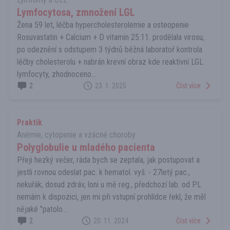
Lymfocytosa, zmnožení LGL
Žena 59 let, léčba hypercholesterolemie a osteopenie
Rosuvastatin + Calcium + D vitamin 25.11. prodělala virosu,
po odeznění s odstupem 3 týdnů běžná laboratoř kontrola
léčby cholesterolu + nabrán krevní obraz kde reaktivní LGL
lymfocyty, zhodnoceno...
2
23. 1. 2025
Číst více
Praktik
Anémie, cytopenie a vzácné choroby
Polyglobulie u mladého pacienta
Přeji hezký večer, ráda bych se zeptala, jak postupovat a
jestli rovnou odeslat pac. k hematol. vyš. - 27letý pac.,
nekuřák, dosud zdráv, loni u mě reg., předchozí lab. od PL
nemám k dispozici, jen mi při vstupní prohlídce řekl, že měl
nějaké "patolo...
2
20. 11. 2024
Číst více