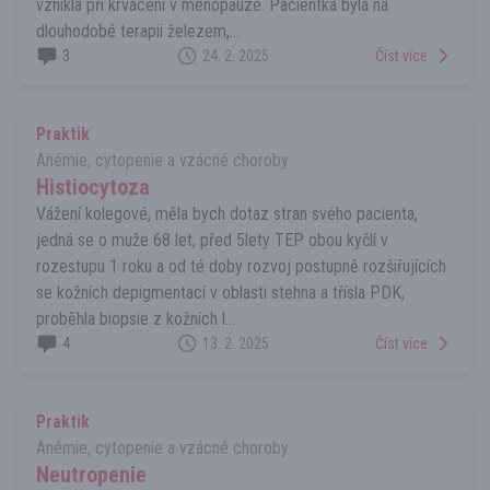
vznikla při krvácení v menopauze. Pacientka byla na
dlouhodobé terapii železem,...
3
24. 2. 2025
Číst více
Praktik
Anémie, cytopenie a vzácné choroby
Histiocytoza
Vážení kolegové, měla bych dotaz stran svého pacienta,
jedná se o muže 68 let, před 5lety TEP obou kyčlí v
rozestupu 1 roku a od té doby rozvoj postupně rozšiřujících
se kožních depigmentací v oblasti stehna a třísla PDK,
proběhla biopsie z kožních l...
4
13. 2. 2025
Číst více
Praktik
Anémie, cytopenie a vzácné choroby
Neutropenie