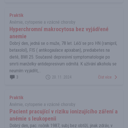
Praktik
Anémie, cytopenie a vzácné choroby
Hyperchromní makrocytosa bez vyjádřené
anemie
Dobrý den, jedná se o muže, 78 let. Léčí se pro HN (ramipril,
betaxolol), FIS ( antikogaulace apixaban), prediabetes na
dietě, BMI 25. Současně depresivní symptomatologie po
smrti manželky-antidepresivum odmítá. K užívání alkoholu se
neumím vyjádřit,...
3
20. 11. 2024
Číst více
Praktik
Anémie, cytopenie a vzácné choroby
Pacient pracující v riziku ionizujícího záření a
anémie s leukopenii
Dobrý den, pac. ročník 1987, subj bez obtíží, jinak zdráv, v