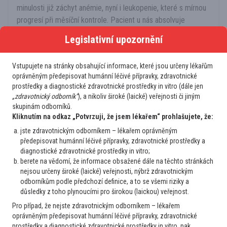
minulosti již záchyt anémie, nyní i leukopenie, které s mírnou
progresí při měsíční kontrole. Pacient u nás absolvuje
prohlídky v rámci závodní péče neboť pracuje v riziku
Legislativní upozornění
ionizujícího záře...
4
14. 11. 2024
Číst více
Vstupujete na stránky obsahující informace, které jsou určeny lékařům
oprávněným předepisovat humánní léčivé přípravky, zdravotnické
prostředky a diagnostické zdravotnické prostředky in vitro (dále jen
Praktik
„zdravotnický odborník“
), a nikoliv široké (laické) veřejnosti či jiným
Anémie, cytopenie a vzácné choroby
skupinám odborníků.
Perniciozní anemie a těhotenství
Kliknutím na odkaz „Potvrzuji, že jsem lékařem“ prohlašujete, že:
Vážené kolegium, žena 31 let, léčená pro Crohnovu chorobu
jste zdravotnickým odborníkem – lékařem oprávněným
od roku 2016 (ileocékální forma s dlouhodobou remisí; v
předepisovat humánní léčivé přípravky, zdravotnické prostředky a
diagnostické zdravotnické prostředky in vitro;
medikaci mesalazin granule 2g 1-0-0), v roce 2021
berete na vědomí, že informace obsažené dále na těchto stránkách
diagnostikovaná perniciozní anemie (GFS s histologickým
nejsou určeny široké (laické) veřejnosti, nýbrž zdravotnickým
obrazem mírné chronické gastri...
odborníkům podle předchozí definice, a to se všemi riziky a
2
10. 11. 2024
Číst více
důsledky z toho plynoucími pro širokou (laickou) veřejnost.
Pro případ, že nejste zdravotnickým odborníkem – lékařem
oprávněným předepisovat humánní léčivé přípravky, zdravotnické
Praktik
prostředky a diagnostické zdravotnické prostředky in vitro, pak