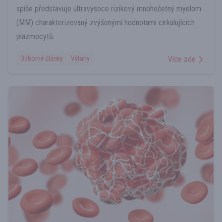
spíše představuje ultravysoce rizikový mnohočetný myelom
(MM) charakterizovaný zvýšenými hodnotami cirkulujících
plazmocytů.
Odborné články
Výtahy
Více zde