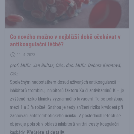
Co nového možno v nejbližší době očekávat v
antikoagulační léčbě?
11. 4. 2023
prof. MUDr. Jan Bultas, CSc., doc. MUDr. Debora Karetová,
CSc.
Společným nedostatkem dosud užívaných antikoagulancií –
inhibitorů trombinu, inhibitorů faktoru Xa či antivitaminů K – je
zvýšené riziko klinicky významného krvácení. To se pohybuje
mezi 1 a 3 % ročně. Snahou je tedy snížení rizika krvácení při
zachování antitrombotického účinku. V posledních letech se
objevuje pokrok v oblasti inhibitorů vnitřní cesty koagulační
kaskády.
Přečtěte si detaily
.