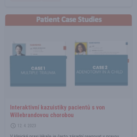
Interaktivní kazuistiky pacientů s von
Willebrandovou chorobou
12. 4. 2023
V klinické praxi lékaře je často zásadní reagovat v pravou