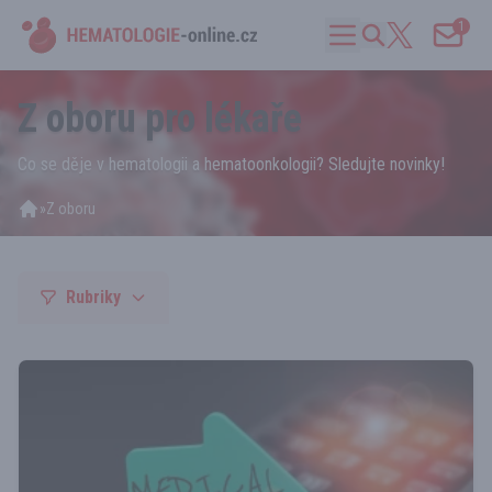
1
Z oboru pro lékaře
Co se děje v hematologii a hematoonkologii? Sledujte novinky!
»
Z oboru
Rubriky