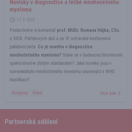
Novinky v diagnostice a léčbě mnohočetného
myelomu
17. 3. 2023
Poslechněte si komentář
prof. MUDr. Romana Hájka, CSc.
z XXIX. Pařízkových dnů a ze IV. ostravské konference
paliativní péče.
Co je nového v diagnostice
mnohočetného myelomu?
Stane se v budoucnu hmotnostní
spektrometrie zlatým standardem? Jaké novinky jsou v
nomenklatuře mnohočetného myelomu související s WHO
klasifikací?
Kongresy
Videa
Více zde
Partnerská sdělení