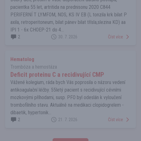
pacientka 55 let, artritida na prednisonu 2020 C844
PERIFERNÍ T LYMFOM, NOS, KS IV EB (L tonzila krk bilat P
axila, retroperitoneum, bilat pánev bilat třísla,slezina KD) aa
IPI 1 - 6x CHOEP-21 do 4...
2
30. 7. 2026
Číst více
Hematolog
Trombóza a hemostáza
Deficit proteinu C a recidivující CMP
Vážené kolegium, ráda bych Vás poprosila o názoru vedení
antikoagulační léčby. 55letý pacient s recidivující cévními
mozkovými příhodami, susp. PFO byl odeslán k vyloučení
trombofilního stavu. Aktuálně na medikaci clopidogrelem -
dibaetik, hypertonik...
2
21. 7. 2026
Číst více