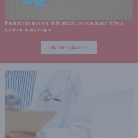
Mnohočetný myelom: delší přežití, personalizace léčby a
moderní imunoterapie
Další partnerská sdělení