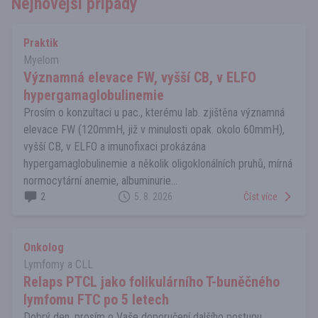
Nejnovější případy
Praktik
Myelom
Významná elevace FW, vyšší CB, v ELFO
hypergamaglobulinemie
Prosím o konzultaci u pac., kterému lab. zjištěna významná
elevace FW (120mmH, již v minulosti opak. okolo 60mmH),
vyšší CB, v ELFO a imunofixaci prokázána
hypergamaglobulinemie a několik oligoklonálních pruhů, mírná
normocytární anemie, albuminurie...
2
5. 8. 2026
Číst více
Onkolog
Lymfomy a CLL
Relaps PTCL jako folikulárního T-buněčného
lymfomu FTC po 5 letech
Dobrý den, prosím o Vaše doporučení dalšího postupu,