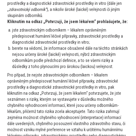
prostředky a diagnostické zdravotnické prostředky in vitro (dále jen
„zdravotnický odborník“
), a nikoliv široké (laické) veřejnosti či jiným
skupinám odborníků.
Kliknutím na odkaz „Potvrzuji, že jsem lékařem“ prohlašujete, že:
jste zdravotnickým odborníkem – lékařem oprávněným
předepisovat humánní léčivé přípravky, zdravotnické prostředky a
diagnostické zdravotnické prostředky in vitro;
Profesor Bultas o antikoagulační terapii -
berete na vědomí, že informace obsažené dále na těchto stránkách
videokomentář ze 48. angiologických dnů
nejsou určeny široké (laické) veřejnosti, nýbrž zdravotnickým
odborníkům podle předchozí definice, a to se všemi riziky a
23. 3. 2023
důsledky z toho plynoucími pro širokou (laickou) veřejnost.
V rámci mezioborově založeného konceptu projektu
Pro případ, že nejste zdravotnickým odborníkem – lékařem
oprávněným předepisovat humánní léčivé přípravky, zdravotnické
HEMATOLOGIE-online.cz s Vámi rádi sdílíme novinky s
prostředky a diagnostické zdravotnické prostředky in vitro, pak
přesahem do angiologie. Ve dnech 2.–4. března 2023
kliknutím na odkaz „Potvrzuji, že jsem lékařem“ potvrzujete, že jste
seznámen s riziky, kterým se vystavujete v důsledku možného
proběhly v prostorách hotelu Vienna House Diplomat v Praze
chybného vyhodnocení informací, které jsou určeny odborníkům-
dlouho očekávané 48. angiologické dny s mezinárodní účastí.
lékařům, přičemž tato rizika zcela akceptujete. Tato rizika zahrnují
Šlo o důležité setkání odborníků na poli české i zahraniční
zejména možnost chybného vyhodnocení (interpretace) informací
dále uvedených, chybného posouzení vlastního zdravotního stavu, či
angiologie. Program byl letos opravdu pestrý. Nabízíme Vám
možnost vzniku mylné preference ve vztahu k určitému humánnímu
příspěvek prof. MUDr. Jana Bultase, CSc., přímo z místa dění.
léčivému přípravku, zdravotnickému prostředku nebo diagnostickému