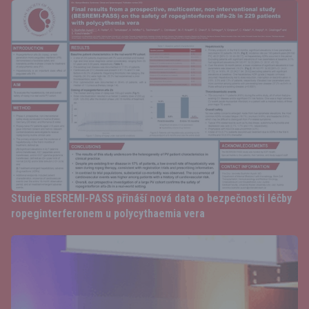
Studie BESREMI-PASS přináší nová data o bezpečnosti léčby
ropeginterferonem u polycythaemia vera