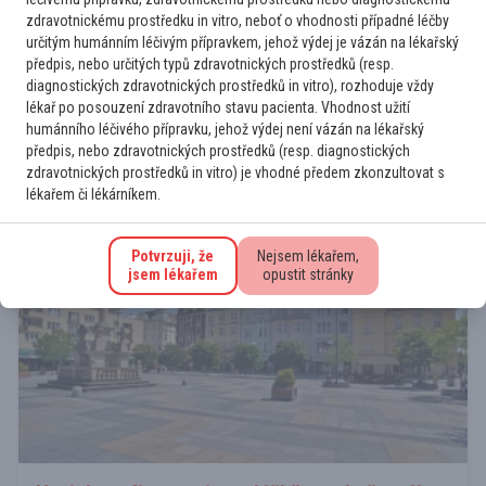
zdravotnickému prostředku in vitro, neboť o vhodnosti případné léčby
Pod videem Vám prozradíme, kde najdete další
určitým humánním léčivým přípravkem, jehož výdej je vázán na lékařský
videoreportáže.
předpis, nebo určitých typů zdravotnických prostředků (resp.
diagnostických zdravotnických prostředků in vitro), rozhoduje vždy
Kongresy
Videa
Více zde
lékař po posouzení zdravotního stavu pacienta. Vhodnost užití
humánního léčivého přípravku, jehož výdej není vázán na lékařský
předpis, nebo zdravotnických prostředků (resp. diagnostických
zdravotnických prostředků in vitro) je vhodné předem zkonzultovat s
lékařem či lékárníkem.
Potvrzuji, že
Nejsem lékařem,
jsem lékařem
opustit stránky