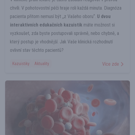
chvíli. V pohotovostní péči hraje roli každá minuta. Diagnóza
pacienta přitom nemusí být „z Vašeho oboru“.
U dvou
interaktivních edukačních kazuistik
máte možnost si
vyzkoušet, zda byste postupovali správně, nebo chybně, a
který postup je vhodnější. Jak Vaše klinická rozhodnutí
ovlivní stav těchto pacientů?
Kazuistiky
Aktuality
Více zde