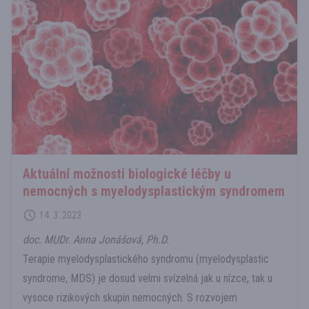
Aktuální možnosti biologické léčby u
nemocných s myelodysplastickým syndromem
14. 3. 2023
doc. MUDr. Anna Jonášová, Ph.D.
Terapie myelodysplastického syndromu (myelodysplastic
syndrome, MDS) je dosud velmi svízelná jak u nízce, tak u
vysoce rizikových skupin nemocných. S rozvojem