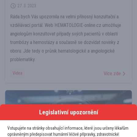
27. 3. 2023
Ráda bych Vás upozornila na velmi přínosný konzultační a
vzdělávací portál. Web HEMATOLOGIE-online.cz umožňuje
angiologům konzultovat případy svých pacientů v oblasti
trombózy a hemostázy a současně se dozvídat novinky z
oboru. Jde tedy o průnik hematologické a angiologické
problematiky.
Videa
Více zde
Legislativní upozornění
Vstupujete na stránky obsahující informace, které jsou určeny lékařům
oprávněným předepisovat humánní léčivé přípravky, zdravotnické