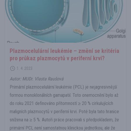
Plazmocelulární leukémie – změní se kritéria
pro průkaz plazmocytů v periferní krvi?
1. 4. 2023
Autor: MUDr. Vlasta Raušová
Primární plazmocelulární leukémie (PCL) je nejagresivnější
formou monoklonálních gamapatií. Toto onemocnění bylo až
do roku 2021 definováno přítomností ≥ 20 % cirkulujících
maligních plazmocytů v periferní krvi. Poté byla tato hranice
snížena na ≥ 5 %. Autoři práce pracovali s předpokladem, že
primární PCL není samostatnou klinickou jednotkou, ale že