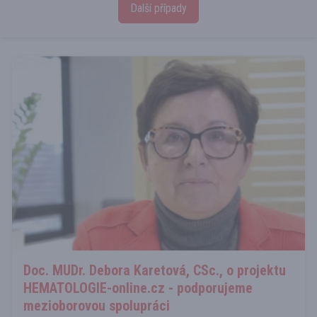
Další případy
Doc. MUDr. Debora Karetová, CSc., o projektu
HEMATOLOGIE-online.cz - podporujeme
mezioborovou spolupráci