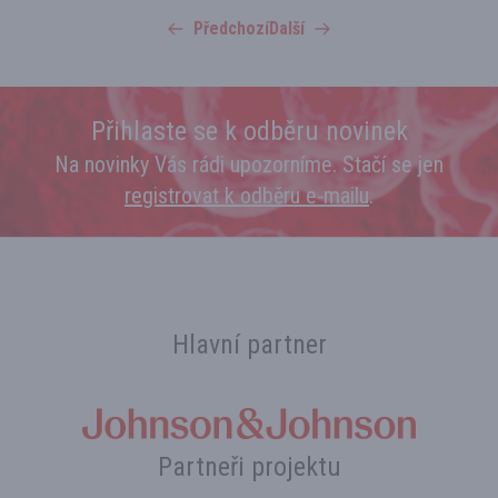
Předchozí
Další
Přihlaste se k odběru novinek
Na novinky Vás rádi upozorníme. Stačí se jen
registrovat k odběru e‑mailu
.
Hlavní partner
Partneři projektu