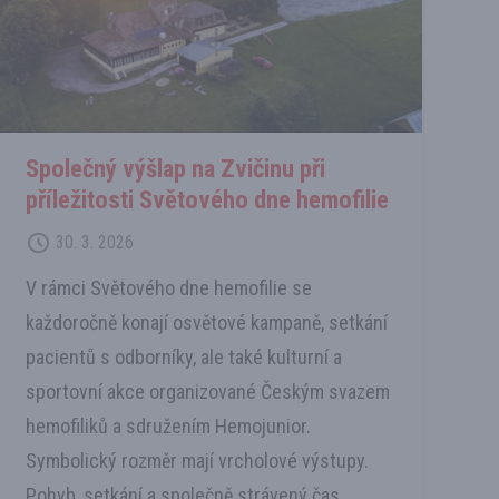
Společný výšlap na Zvičinu při
příležitosti Světového dne hemofilie
30. 3. 2026
V rámci Světového dne hemofilie se
každoročně konají osvětové kampaně, setkání
pacientů s odborníky, ale také kulturní a
sportovní akce organizované Českým svazem
hemofiliků a sdružením Hemojunior.
Symbolický rozměr mají vrcholové výstupy.
Pohyb, setkání a společně strávený čas