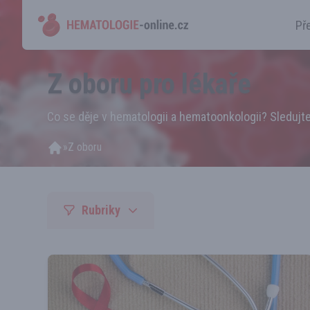
Př
Z oboru pro lékaře
Co se děje v hematologii a hematoonkologii? Sledujte
»
Z oboru
Rubriky