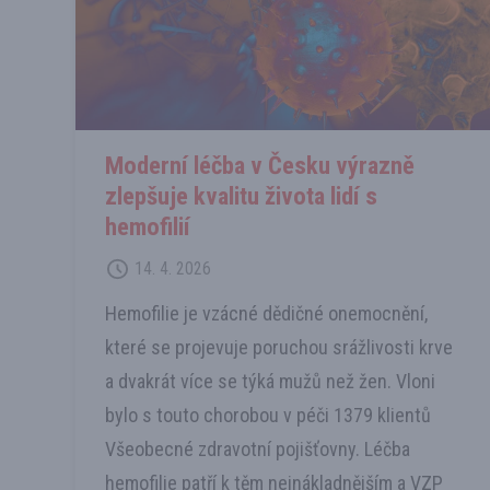
Moderní léčba v Česku výrazně
zlepšuje kvalitu života lidí s
hemofilií
14. 4. 2026
Hemofilie je vzácné dědičné onemocnění,
které se projevuje poruchou srážlivosti krve
a dvakrát více se týká mužů než žen. Vloni
bylo s touto chorobou v péči 1379 klientů
Všeobecné zdravotní pojišťovny. Léčba
hemofilie patří k těm nejnákladnějším a VZP