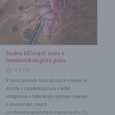
Souhrn klíčových změn z
hematoonkologické praxe
14. 4. 2026
V tomto přehledu šesti klíčových novinek se
dozvíte o zásadním posunu v léčbě
Hodgkinova a folikulárního lymfomu směrem
k imunoterapii, nových
bezchemoterapeutických standardech u CLL