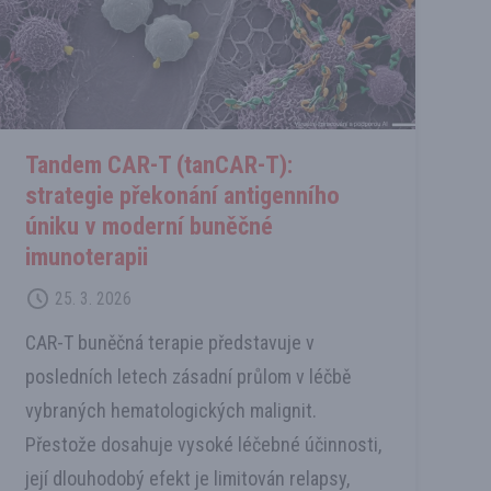
Tandem CAR-T (tanCAR-T):
strategie překonání antigenního
úniku v moderní buněčné
imunoterapii
25. 3. 2026
CAR-T buněčná terapie představuje v
posledních letech zásadní průlom v léčbě
vybraných hematologických malignit.
Přestože dosahuje vysoké léčebné účinnosti,
její dlouhodobý efekt je limitován relapsy,