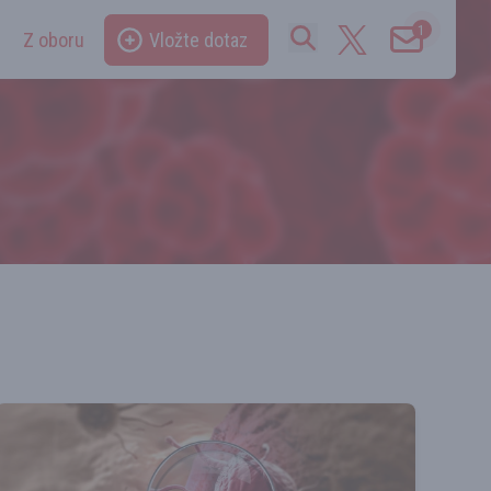
1
Z oboru
Vložte dotaz