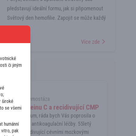
představují ideální formu, jak si připomenout
Světový den hemofilie. Zapojit se může každý
Aktuality
Více zde
avotnické
osti či jiným
ivé
Hematolog
ro;
Trombóza a hemostáza
 široké
Deficit proteinu C a recidivující CMP
 to se všemi
Vážené kolegium, ráda bych Vás poprosila o
názoru vedení antikoagulační léčby. 55letý
at humánní
vitro, pak
pacient s recidivující cévními mozkovými