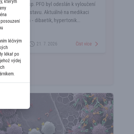
ky, kterým
příhodami, susp. PFO byl odeslán k vyloučení
čeny
trombofilního stavu. Aktuálně na medikaci
ména
clopidogrelem - dibaetik, hypertonik...
 posouzení
mu
nním léčivým
2
Číst více
21. 7. 2026
ckých
dy lékař po
 jehož výdej
ých
árníkem.