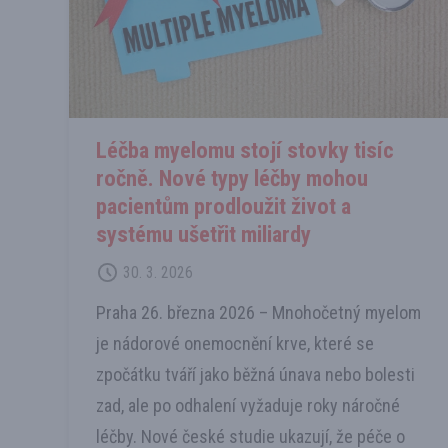
Léčba myelomu stojí stovky tisíc
ročně. Nové typy léčby mohou
pacientům prodloužit život a
systému ušetřit miliardy
30. 3. 2026
Praha 26. března 2026 –⁠⁠⁠⁠⁠⁠ Mnohočetný myelom
je nádorové onemocnění krve, které se
zpočátku tváří jako běžná únava nebo bolesti
zad, ale po odhalení vyžaduje roky náročné
léčby. Nové české studie ukazují, že péče o