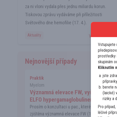
za ni vloni vydala přes jednu miliardu korun.
Tiskovou zprávu vydáváme při příležitosti
Světového dne hemofilie (17. 4.).
Aktuality
Více zde
Vstupujete 
předepisova
prostředky i
Nejnovější případy
skupinám od
Kliknutím 
jste zdr
Praktik
přípravk
Myelom
berete n
Významná elevace FW, vyšší CB, v
(laické)
ELFO hypergamaglobulinemie
riziky a 
Prosím o konzultaci u pac., kterému lab.
Pro případ,
léčivé příp
zjištěna významná elevace FW (120mmH, již v