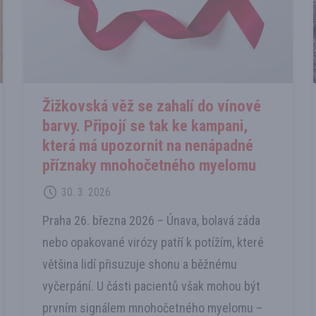
Žižkovská věž se zahalí do vínové
barvy. Připojí se tak ke kampani,
která má upozornit na nenápadné
příznaky mnohočetného myelomu
30. 3. 2026
Praha 26. března 2026 –⁠⁠⁠⁠⁠⁠ Únava, bolavá záda
nebo opakované virózy patří k potížím, které
většina lidí přisuzuje shonu a běžnému
vyčerpání. U části pacientů však mohou být
prvním signálem mnohočetného myelomu –