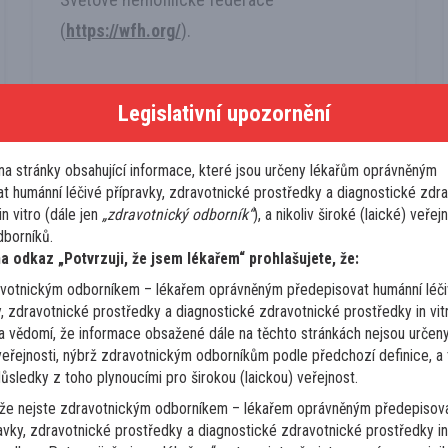
(
https://wfh.org/
).
Legislativní upozornění
Aktuality
Více zde
na stránky obsahující informace, které jsou určeny lékařům oprávněným
t humánní léčivé přípravky, zdravotnické prostředky a diagnostické zdr
n vitro (dále jen
„zdravotnický odborník“
), a nikoliv široké (laické) veřejn
borníků.
na odkaz „Potvrzuji, že jsem lékařem“ prohlašujete, že:
avotnickým odborníkem – lékařem oprávněným předepisovat humánní léč
Onkolog
y, zdravotnické prostředky a diagnostické zdravotnické prostředky in vit
Lymfomy a CLL
a vědomí, že informace obsažené dále na těchto stránkách nejsou určeny
Relaps PTCL jako folikulárního T-
 veřejnosti, nýbrž zdravotnickým odborníkům podle předchozí definice, a
buněčného lymfomu FTC po 5 letech
důsledky z toho plynoucími pro širokou (laickou) veřejnost.
Dobrý den, prosím o Vaše doporučení dalšího
 že nejste zdravotnickým odborníkem – lékařem oprávněným předepisov
ravky, zdravotnické prostředky a diagnostické zdravotnické prostředky in 
postupu, pacientka 55 let, artritida na