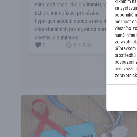
kliknutím n
minulosti opak. okolo 60mmH), vyšší CB, v
se vystavuj
ELFO a imunofixaci prokázána
odborníkům-
hypergamaglobulinemie a několik
možnost ch
vlastního z
oligoklonálních pruhů, mírná normocytární
humánnímu 
anemie, albuminurie...
zdravotnick
2
Číst více
5. 8. 2026
přípravkem,
prostředků 
posouzení z
není vázán 
zdravotnick