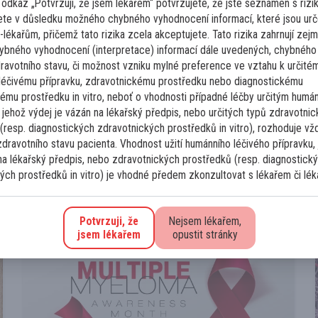
a odkaz „Potvrzuji, že jsem lékařem“ potvrzujete, že jste seznámen s rizi
prednisonu 2020 C844 PERIFERNÍ T LYMFOM,
ete v důsledku možného chybného vyhodnocení informací, které jsou ur
NOS, KS IV EB (L tonzila krk bilat P axila,
lékařům, přičemž tato rizika zcela akceptujete. Tato rizika zahrnují zej
retroperitoneum, bilat pánev bilat třísla,slezina
ybného vyhodnocení (interpretace) informací dále uvedených, chybného
dravotního stavu, či možnost vzniku mylné preference ve vztahu k určité
KD) aa IPI 1 - 6x CHOEP-21 do 4...
léčivému přípravku, zdravotnickému prostředku nebo diagnostickému
ému prostředku in vitro, neboť o vhodnosti případné léčby určitým humá
2
Číst více
30. 7. 2026
 jehož výdej je vázán na lékařský předpis, nebo určitých typů zdravotni
(resp. diagnostických zdravotnických prostředků in vitro), rozhoduje vž
dravotního stavu pacienta. Vhodnost užití humánního léčivého přípravku,
na lékařský předpis, nebo zdravotnických prostředků (resp. diagnostick
Další případy
ých prostředků in vitro) je vhodné předem zkonzultovat s lékařem či lék
Potvrzuji, že
Nejsem lékařem,
jsem lékařem
opustit stránky