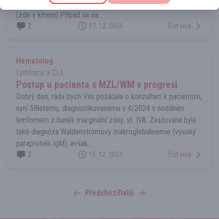
neurochirurgů nelze verifikovat pro vysoké riziko výkonu
(zde v kmeni) Případ se na...
2
17. 12. 2024
Číst více
Hematolog
Lymfomy a CLL
Postup u pacienta s MZL/WM v progresi
Dobrý den, ráda bych Vás požádala o konzultaci k pacientovi,
nyní 59letému, diagnostikovanému v 4/2024 s nodálním
lymfomem z buněk marginální zóny, st. IVA. Zvažována byla
také diagnóza Waldenströmovy makroglobulinemie (vysoký
paraprotein IgM), avšak...
2
15. 12. 2024
Číst více
Předchozí
Další