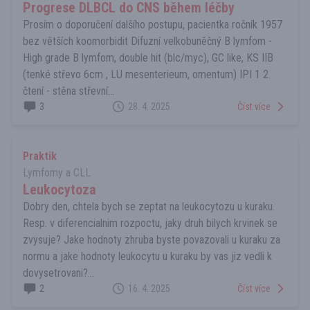
Progrese DLBCL do CNS během léčby
Prosím o doporučení dalšího postupu, pacientka ročník 1957
bez větších koomorbidit Difuzní velkobuněčný B lymfom -
High grade B lymfom, double hit (blc/myc), GC like, KS IIB
(tenké střevo 6cm , LU mesenterieum, omentum) IPI 1 2.
čtení - stěna střevní...
3
28. 4. 2025
Číst více
Praktik
Lymfomy a CLL
Leukocytoza
Dobry den, chtela bych se zeptat na leukocytozu u kuraku.
Resp. v diferencialnim rozpoctu, jaky druh bilych krvinek se
zvysuje? Jake hodnoty zhruba byste povazovali u kuraku za
normu a jake hodnoty leukocytu u kuraku by vas jiz vedli k
dovysetrovani?...
2
16. 4. 2025
Číst více