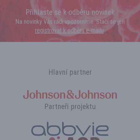
Přihlaste se k odběru novinek
Na novinky Vás rádi upozorníme. Stačí se jen
registrovat k odběru e‑mailu
.
Hlavní partner
Partneři projektu