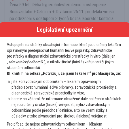
Žena 59 let, léčba hypercholesterolemie a osteopenie
Rosuvastatin + Calcium + D vitamin 25.11. prodělala virosu,
po odeznění s odstupem 3 týdnů běžná laboratoř kontrola
léčby cholesterolu + nabrán krevní obraz kde reaktivní LGL
Legislativní upozornění
lymfocyty, zhodnoceno...
2
23. 1. 2025
Číst více
Vstupujete na stránky obsahující informace, které jsou určeny lékařům
oprávněným předepisovat humánní léčivé přípravky, zdravotnické
prostředky a diagnostické zdravotnické prostředky in vitro (dále jen
Hematolog
„zdravotnický odborník“
), a nikoliv široké (laické) veřejnosti či jiným
Lymfomy a CLL
skupinám odborníků.
Velkobuněčný folikulární lymfom
Kliknutím na odkaz „Potvrzuji, že jsem lékařem“ prohlašujete, že:
Dobrý den, ráda bych se poradila ohledně nejvhodnějšího
jste zdravotnickým odborníkem – lékařem oprávněným
postupu u našeho pacienta. Pacient 48let - muž od léta se
předepisovat humánní léčivé přípravky, zdravotnické prostředky a
diagnostické zdravotnické prostředky in vitro;
zvětšující rezistence v třísle, sono 9/2024 patologická LU v
berete na vědomí, že informace obsažené dále na těchto stránkách
třísle CT 10/2024 LU v třísle 42x25mm extirpace LU 10-
nejsou určeny široké (laické) veřejnosti, nýbrž zdravotnickým
11/2024 - histologick...
odborníkům podle předchozí definice, a to se všemi riziky a
2
15. 1. 2025
Číst více
důsledky z toho plynoucími pro širokou (laickou) veřejnost.
Pro případ, že nejste zdravotnickým odborníkem – lékařem