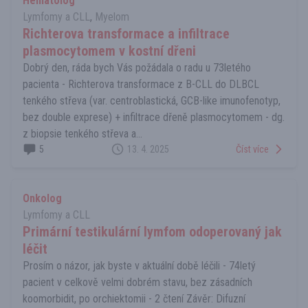
Hematolog
Lymfomy a CLL
,
Myelom
Richterova transformace a infiltrace
plasmocytomem v kostní dřeni
Dobrý den, ráda bych Vás požádala o radu u 73letého
pacienta - Richterova transformace z B-CLL do DLBCL
tenkého střeva (var. centroblastická, GCB-like imunofenotyp,
bez double exprese) + infiltrace dřeně plasmocytomem - dg.
z biopsie tenkého střeva a...
5
13. 4. 2025
Číst více
Onkolog
Lymfomy a CLL
Primární testikulární lymfom odoperovaný jak
léčit
Prosím o názor, jak byste v aktuální době léčili - 74letý
pacient v celkově velmi dobrém stavu, bez zásadních
koomorbidit, po orchiektomii - 2 čtení Závěr: Difuzní