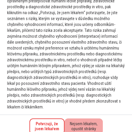
oprávněným předepisovat humánní léčivé přípravky, zdravotnické
Hematolog
prostředky a diagnostické zdravotnické prostředky in vitro, pak
kliknutím na odkaz „Potvrzuji, že jsem lékařem“ potvrzujete, že jste
Lymfomy a CLL
seznámen s riziky, kterým se vystavujete v důsledku možného
Vlasatobuněčná leukémie
chybného vyhodnocení informací, které jsou určeny odborníkům-
Dobrý den, chtěl bych se poradit stran léčby 69letého
lékařům, přičemž tato rizika zcela akceptujete. Tato rizika zahrnují
pacienta s prokázaným relapsem vlasatobuněčné leukémie
zejména možnost chybného vyhodnocení (interpretace) informací
(mutace BRAF pozitivní), pacient v dobré kondici, ECOG 0.
dále uvedených, chybného posouzení vlastního zdravotního stavu, či
možnost vzniku mylné preference ve vztahu k určitému humánnímu
Jako poslední linie byla podáváno v roce 2019 resp. 2022
léčivému přípravku, zdravotnickému prostředku nebo diagnostickému
kladribin + rituximab. Můj...
zdravotnickému prostředku in vitro, neboť o vhodnosti případné léčby
2
7. 1. 2025
Číst více
určitým humánním léčivým přípravkem, jehož výdej je vázán na lékařský
předpis, nebo určitých typů zdravotnických prostředků (resp.
diagnostických zdravotnických prostředků in vitro), rozhoduje vždy
lékař po posouzení zdravotního stavu pacienta. Vhodnost užití
Onkolog
humánního léčivého přípravku, jehož výdej není vázán na lékařský
Lymfomy a CLL
předpis, nebo zdravotnických prostředků (resp. diagnostických
CNS susp lymfom histologicky
zdravotnických prostředků in vitro) je vhodné předem zkonzultovat s
neverifikovatelný lokalizací
lékařem či lékárníkem.
Prosím o názor kolegia jak postupovat v ne tak zřídkavém
případě, kdy infiltrace CNS vstupně suspektní z gliomu
Potvrzuji, že
Nejsem lékařem,
regreduje po kortikoidní léčbě, zároven však z pohledu
jsem lékařem
opustit stránky