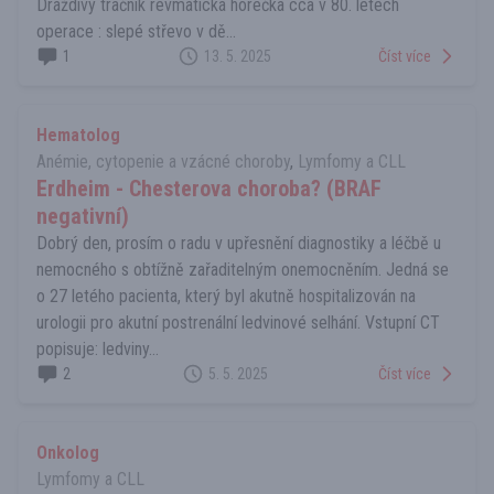
Dráždivý tračník revmatická horečka cca v 80. letech
operace : slepé střevo v dě...
1
13. 5. 2025
Číst více
Hematolog
Anémie, cytopenie a vzácné choroby
,
Lymfomy a CLL
Erdheim - Chesterova choroba? (BRAF
negativní)
Dobrý den, prosím o radu v upřesnění diagnostiky a léčbě u
nemocného s obtížně zařaditelným onemocněním. Jedná se
o 27 letého pacienta, který byl akutně hospitalizován na
urologii pro akutní postrenální ledvinové selhání. Vstupní CT
popisuje: ledviny...
2
5. 5. 2025
Číst více
Onkolog
Lymfomy a CLL