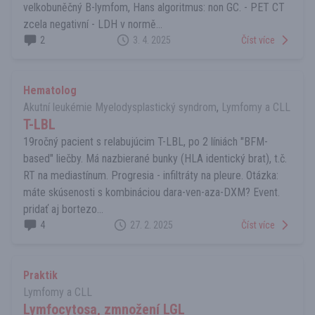
velkobuněčný B-lymfom, Hans algoritmus: non GC. - PET CT
zcela negativní - LDH v normě...
2
3. 4. 2025
Číst více
Hematolog
Akutní leukémie Myelodysplastický syndrom
,
Lymfomy a CLL
T-LBL
19ročný pacient s relabujúcim T-LBL, po 2 líniách "BFM-
based" liečby. Má nazbierané bunky (HLA identický brat), t.č.
RT na mediastínum. Progresia - infiltráty na pleure. Otázka:
máte skúsenosti s kombináciou dara-ven-aza-DXM? Event.
pridať aj bortezo...
4
27. 2. 2025
Číst více
Praktik
Lymfomy a CLL
Lymfocytosa, zmnožení LGL