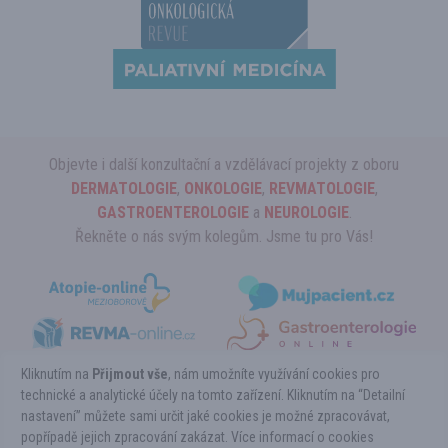
Objevte i další konzultační a vzdělávací projekty z oboru
DERMATOLOGIE
,
ONKOLOGIE
,
REVMATOLOGIE
,
GASTROENTEROLOGIE
a
NEUROLOGIE
.
Řekněte o nás svým kolegům. Jsme tu pro Vás!
Kliknutím na
Přijmout vše
, nám umožníte využívání cookies pro
technické a analytické účely na tomto zařízení. Kliknutím na “Detailní
nastavení” můžete sami určit jaké cookies je možné zpracovávat,
Copyright ©HEMATOLOGIE-online.cz 2026
popřípadě jejich zpracování zakázat. Více informací o cookies
Powered by Pears Health Cyber Europe, s.r.o. All Rights Reserved.