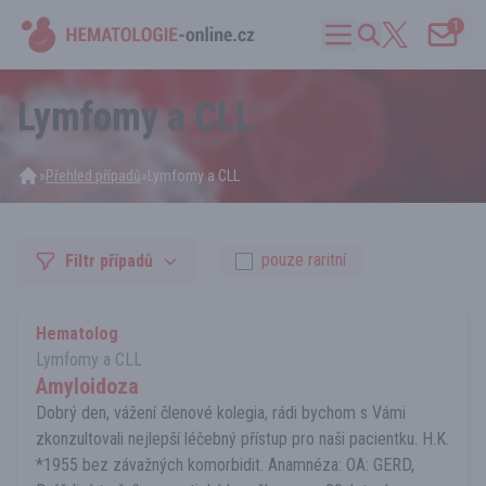
1
Lymfomy a CLL
»
Přehled případů
»
Lymfomy a CLL
pouze raritní
Filtr případů
Hematolog
Lymfomy a CLL
Amyloidoza
Dobrý den, vážení členové kolegia, rádi bychom s Vámi
zkonzultovali nejlepší léčebný přístup pro naši pacientku. H.K.
*1955 bez závažných komorbidit. Anamnéza: OA: GERD,