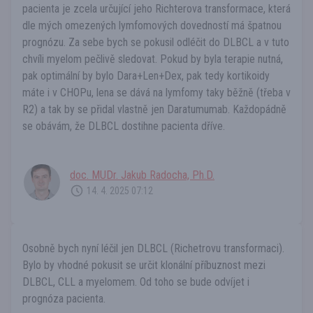
pacienta je zcela určující jeho Richterova transformace, která
dle mých omezených lymfomových dovedností má špatnou
prognózu. Za sebe bych se pokusil odléčit do DLBCL a v tuto
chvíli myelom pečlivě sledovat. Pokud by byla terapie nutná,
pak optimální by bylo Dara+Len+Dex, pak tedy kortikoidy
máte i v CHOPu, lena se dává na lymfomy taky běžně (třeba v
R2) a tak by se přidal vlastně jen Daratumumab. Každopádně
se obávám, že DLBCL dostihne pacienta dříve.
doc. MUDr. Jakub Radocha, Ph.D.
14. 4. 2025 07:12
Osobně bych nyní léčil jen DLBCL (Richetrovu transformaci).
Bylo by vhodné pokusit se určit klonální příbuznost mezi
DLBCL, CLL a myelomem. Od toho se bude odvíjet i
prognóza pacienta.