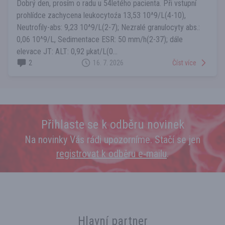
Dobrý den, prosím o radu u 54letého pacienta. Při vstupní
prohlídce zachycena leukocytoźa 13,53 10^9/L(4-10),
Neutrofily-abs: 9,23 10^9/L(2-7); Nezralé granulocyty abs.:
0,06 10^9/L, Sedimentace ESR: 50 mm/h(2-37); dále
elevace JT: ALT: 0,92 µkat/L(0...
2
16. 7. 2026
Číst více
Přihlaste se k odběru novinek
Na novinky Vás rádi upozorníme. Stačí se jen
registrovat k odběru e‑mailu
.
Hlavní partner