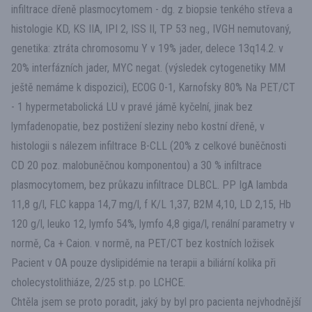
infiltrace dřeně plasmocytomem - dg. z biopsie tenkého střeva a
histologie KD, KS IIA, IPI 2, ISS II, TP 53 neg., IVGH nemutovaný,
genetika: ztráta chromosomu Y v 19% jader, delece 13q14.2. v
20% interfázních jader, MYC negat. (výsledek cytogenetiky MM
ještě nemáme k dispozici), ECOG 0-1, Karnofsky 80% Na PET/CT
- 1 hypermetabolická LU v pravé jámě kyčelní, jinak bez
lymfadenopatie, bez postižení sleziny nebo kostní dřeně, v
histologii s nálezem infiltrace B-CLL (20% z celkové buněčnosti
CD 20 poz. malobuněčnou komponentou) a 30 % infiltrace
plasmocytomem, bez průkazu infiltrace DLBCL. PP IgA lambda
11,8 g/l, FLC kappa 14,7 mg/l, f K/L 1,37, B2M 4,10, LD 2,15, Hb
120 g/l, leuko 12, lymfo 54%, lymfo 4,8 giga/l, renální parametry v
normě, Ca + Caion. v normě, na PET/CT bez kostních ložisek
Pacient v OA pouze dyslipidémie na terapii a biliární kolika při
cholecystolithiáze, 2/25 st.p. po LCHCE.
Chtěla jsem se proto poradit, jaký by byl pro pacienta nejvhodnější