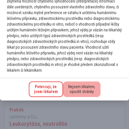
zejména možnost chybného vyhodnocení (interpretace) informací
2
5. 8. 2026
Číst více
dále uvedených, chybného posouzení vlastního zdravotního stavu, či
možnost vzniku mylné preference ve vztahu k určitému humánnímu
léčivému přípravku, zdravotnickému prostředku nebo diagnostickému
zdravotnickému prostředku in vitro, neboť o vhodnosti případné léčby
Onkolog
určitým humánním léčivým přípravkem, jehož výdej je vázán na lékařský
Lymfomy a CLL
předpis, nebo určitých typů zdravotnických prostředků (resp.
Relaps PTCL jako folikulárního T-buněčného
diagnostických zdravotnických prostředků in vitro), rozhoduje vždy
lymfomu FTC po 5 letech
lékař po posouzení zdravotního stavu pacienta. Vhodnost užití
humánního léčivého přípravku, jehož výdej není vázán na lékařský
Dobrý den, prosím o Vaše doporučení dalšího postupu,
předpis, nebo zdravotnických prostředků (resp. diagnostických
pacientka 55 let, artritida na prednisonu 2020 C844
zdravotnických prostředků in vitro) je vhodné předem zkonzultovat s
PERIFERNÍ T LYMFOM, NOS, KS IV EB (L tonzila krk bilat P
lékařem či lékárníkem.
axila, retroperitoneum, bilat pánev bilat třísla,slezina KD) aa
IPI 1 - 6x CHOEP-21 do 4...
Potvrzuji, že
Nejsem lékařem,
2
30. 7. 2026
Číst více
jsem lékařem
opustit stránky
Praktik
Lymfomy a CLL
Leukocytóza, neutrofilie