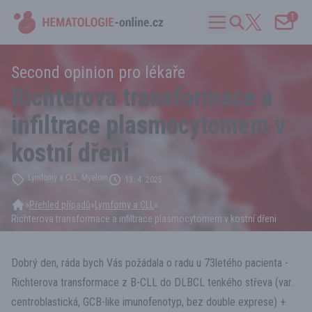
1
Second opinion pro lékaře
Richterova transformace a
infiltrace plasmocytomem v
kostní dřeni
Lymfomy a CLL, Myelom
13. 4. 2025
»
Přehled případů
»
Lymfomy a CLL
»
Richterova transformace a infiltrace plasmocytomem v kostní dřeni
Dobrý den, ráda bych Vás požádala o radu u 73letého pacienta -
Richterova transformace z B-CLL do DLBCL tenkého střeva (var.
centroblastická, GCB-like imunofenotyp, bez double exprese) +