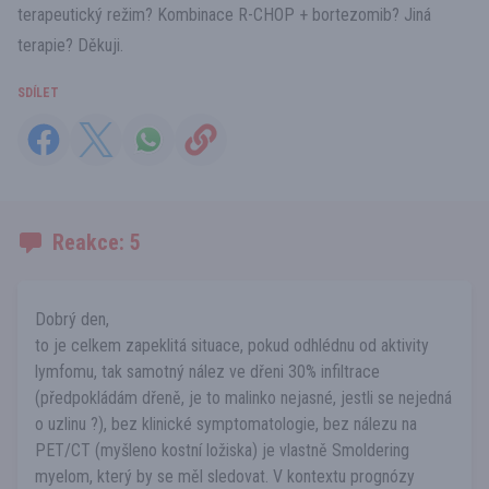
terapeutický režim? Kombinace R-CHOP + bortezomib? Jiná
terapie? Děkuji.
SDÍLET
Reakce: 5
Dobrý den,
to je celkem zapeklitá situace, pokud odhlédnu od aktivity
lymfomu, tak samotný nález ve dřeni 30% infiltrace
(předpokládám dřeně, je to malinko nejasné, jestli se nejedná
o uzlinu ?), bez klinické symptomatologie, bez nálezu na
PET/CT (myšleno kostní ložiska) je vlastně Smoldering
myelom, který by se měl sledovat. V kontextu prognózy