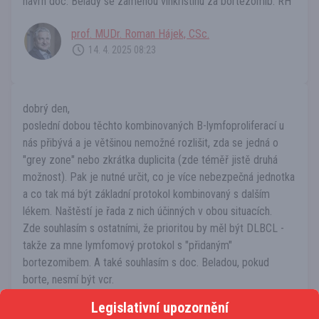
návrh doc. Belady se záměnou vinkristinu za bortezomib. RH
prof. MUDr. Roman Hájek, CSc.
14. 4. 2025 08:23
dobrý den,
poslední dobou těchto kombinovaných B-lymfoproliferací u
nás přibývá a je většinou nemožné rozlišit, zda se jedná o
"grey zone" nebo zkrátka duplicita (zde téměř jistě druhá
možnost). Pak je nutné určit, co je více nebezpečná jednotka
a co tak má být základní protokol kombinovaný s dalším
lékem. Naštěstí je řada z nich účinných v obou situacích.
Zde souhlasím s ostatními, že prioritou by měl být DLBCL -
takže za mne lymfomový protokol s "přidaným"
bortezomibem. A také souhlasím s doc. Beladou, pokud
borte, nesmí být vcr.
Legislativní upozornění
prof. MUDr. Ivan Špička, CSc.