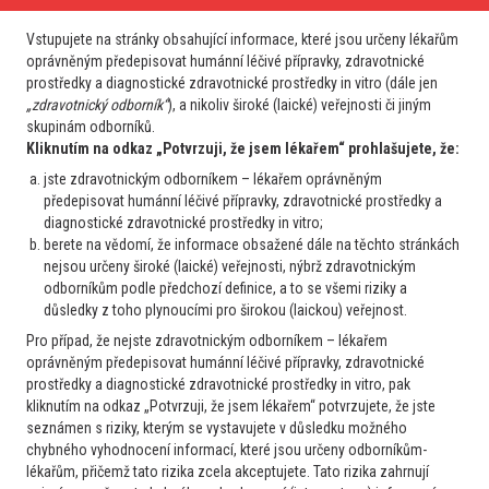
15. 4. 2025 13:29
Vstupujete na stránky obsahující informace, které jsou určeny lékařům
oprávněným předepisovat humánní léčivé přípravky, zdravotnické
prostředky a diagnostické zdravotnické prostředky in vitro (dále jen
„zdravotnický odborník“
), a nikoliv široké (laické) veřejnosti či jiným
skupinám odborníků.
Kliknutím na odkaz „Potvrzuji, že jsem lékařem“ prohlašujete, že:
jste zdravotnickým odborníkem – lékařem oprávněným
předepisovat humánní léčivé přípravky, zdravotnické prostředky a
Další případy
diagnostické zdravotnické prostředky in vitro;
berete na vědomí, že informace obsažené dále na těchto stránkách
nejsou určeny široké (laické) veřejnosti, nýbrž zdravotnickým
Praktik
odborníkům podle předchozí definice, a to se všemi riziky a
Myelom
důsledky z toho plynoucími pro širokou (laickou) veřejnost.
Významná elevace FW, vyšší CB, v ELFO
Pro případ, že nejste zdravotnickým odborníkem – lékařem
hypergamaglobulinemie
oprávněným předepisovat humánní léčivé přípravky, zdravotnické
Prosím o konzultaci u pac., kterému lab. zjištěna významná
prostředky a diagnostické zdravotnické prostředky in vitro, pak
kliknutím na odkaz „Potvrzuji, že jsem lékařem“ potvrzujete, že jste
elevace FW (120mmH, již v minulosti opak. okolo 60mmH),
seznámen s riziky, kterým se vystavujete v důsledku možného
vyšší CB, v ELFO a imunofixaci prokázána
chybného vyhodnocení informací, které jsou určeny odborníkům-
hypergamaglobulinemie a několik oligoklonálních pruhů, mírná
lékařům, přičemž tato rizika zcela akceptujete. Tato rizika zahrnují
normocytární anemie, albuminurie...