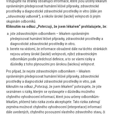
Vstupujete na stránky obsahující informace, které jsou určeny lékařům
3
21. 10. 2024
Číst více
oprávněným předepisovat humánní léčivé přípravky, zdravotnické
prostředky a diagnostické zdravotnické prostředky in vitro (dále jen
„zdravotnický odborník“
), a nikoliv široké (laické) veřejnosti či jiným
Gynekolog
skupinám odborníků.
Anémie, cytopenie a vzácné choroby
Kliknutím na odkaz „Potvrzuji, že jsem lékařem“ prohlašujete, že:
Splenomegalie, bolest v epigastriu
jste zdravotnickým odborníkem – lékařem oprávněným
Pacientka 63 let, v anam. hypertenzní choroba, trombofilní
předepisovat humánní léčivé přípravky, zdravotnické prostředky a
diagnostické zdravotnické prostředky in vitro;
mutace Leiden, hypercholesterolémie udává bolesti v levém
berete na vědomí, že informace obsažené dále na těchto stránkách
epigastriu tlakového charakteru "jako žlučník"- Je také snad
nejsou určeny široké (laické) veřejnosti, nýbrž zdravotnickým
závislá na jídle - cca do hodiny. Obj.: normální sono nález,
odborníkům podle předchozí definice, a to se všemi riziky a
pouze zjišt...
důsledky z toho plynoucími pro širokou (laickou) veřejnost.
3
21. 10. 2024
Číst více
Pro případ, že nejste zdravotnickým odborníkem – lékařem
oprávněným předepisovat humánní léčivé přípravky, zdravotnické
prostředky a diagnostické zdravotnické prostředky in vitro, pak
kliknutím na odkaz „Potvrzuji, že jsem lékařem“ potvrzujete, že jste
Gynekolog
seznámen s riziky, kterým se vystavujete v důsledku možného
Trombóza a hemostáza
chybného vyhodnocení informací, které jsou určeny odborníkům-
eHRT u pac. po prodělané tromboze
lékařům, přičemž tato rizika zcela akceptujete. Tato rizika zahrnují
Dobrý den, chtěla bych Vás požádat o konzultaci, zda mohu
zejména možnost chybného vyhodnocení (interpretace) informací
nasadit pacientce transdermální přípavek s estrogenem: Paní
dále uvedených, chybného posouzení vlastního zdravotního stavu, či