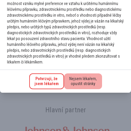
možnost vzniku mylné preference ve vztahu k určitému humánnímu
ročník 1973 s normálním BMI, v minulosti prodělala dvakrát
léčivému přípravku, zdravotnickému prostředku nebo diagnostickému
trombózu hlubokých lýtkových žil - jednou po sport. úrazu,
zdravotnickému prostředku in vitro, neboť o vhodnosti případné léčby
jednou po op...
určitým humánním léčivým přípravkem, jehož výdej je vázán na lékařský
3
17. 6. 2024
Číst více
předpis, nebo určitých typů zdravotnických prostředků (resp.
diagnostických zdravotnických prostředků in vitro), rozhoduje vždy
lékař po posouzení zdravotního stavu pacienta. Vhodnost užití
humánního léčivého přípravku, jehož výdej není vázán na lékařský
předpis, nebo zdravotnických prostředků (resp. diagnostických
Přihlaste se k odběru novinek
zdravotnických prostředků in vitro) je vhodné předem zkonzultovat s
Na novinky Vás rádi upozorníme. Stačí se jen
lékařem či lékárníkem.
registrovat k odběru e‑mailu
.
Potvrzuji, že
Nejsem lékařem,
jsem lékařem
opustit stránky
Hlavní partner