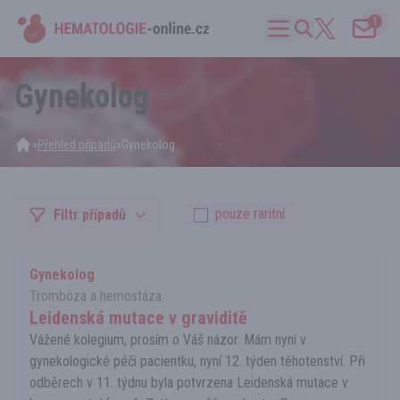
1
Gynekolog
»
Přehled případů
»
Gynekolog
pouze raritní
Filtr případů
Gynekolog
Trombóza a hemostáza
Leidenská mutace v graviditě
Vážené kolegium, prosím o Váš názor. Mám nyní v
gynekologické péči pacientku, nyní 12. týden těhotenství. Při
odběrech v 11. týdnu byla potvrzena Leidenská mutace v