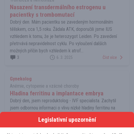
Nasazení transdermálního estrogenu u
pacientky s trombomutací
Dobrý den. Mám pacientku se zavedeným hormonálním
tělískem, cca 1,5 roku. Žádala ATK, doporučili jsme IUS
vzhledem k tomu, že je heterozygot Leiden. Po zavedení
přetrvává nepravidelnost cyklu. Po vyloučení dalších
možných příčin bych vzhledem k atrof...
3
6. 3. 2025
Číst více
Gynekolog
Anémie, cytopenie a vzácné choroby
Hladina ferritinu a implantace embrya
Dobrý den, jsem reproduktolog - IVF specialista. Zachytil
jsem odbornou informaci o vlivu nízké hladiny ferritinu na
úspěšnou implantaci embrya. Práce uvádí cut-off 30
Legislativní upozornění
mikrog/l. Norma naší laboratoře (Unilab) je 10 - 291. Začal
jsem spolu s negativní...