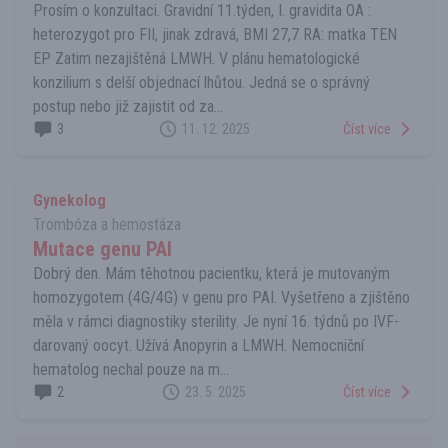
Prosím o konzultaci. Gravidní 11.týden, I. gravidita OA :
heterozygot pro FII, jinak zdravá, BMI 27,7 RA: matka TEN
EP Zatim nezajištěná LMWH. V plánu hematologické
konzilium s delší objednací lhůtou. Jedná se o správný
postup nebo již zajistit od za...
3
11. 12. 2025
Číst více
Gynekolog
Trombóza a hemostáza
Mutace genu PAI
Dobrý den. Mám těhotnou pacientku, která je mutovaným
homozygotem (4G/4G) v genu pro PAI. Vyšetřeno a zjištěno
měla v rámci diagnostiky sterility. Je nyní 16. týdnů po IVF-
darovaný oocyt. Užívá Anopyrin a LMWH. Nemocniční
hematolog nechal pouze na m...
2
23. 5. 2025
Číst více