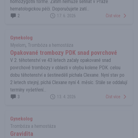
homozygotní formě. Zatím nemůže sehnat v Praze
hematologickou péči. Doporučujete zatí...
2
17. 6. 2026
Číst více
Gynekolog
Myelom
,
Trombóza a hemostáza
Opakované trombozy PDK snad povrchové
V 2. těhotenství ve 43 letech začaly opakované snad
povrchové trombozy v oblasti v ohybu kolene PDK. celou
dobu těhotenství a šestinedělí píchala Clexane. Nyní stav po
2 letech stejný, píchá Clexane nyní 4. měsíc. Stále se oddalují
termíny vyšetření...
3
13. 4. 2026
Číst více
Gynekolog
Trombóza a hemostáza
Gravidita