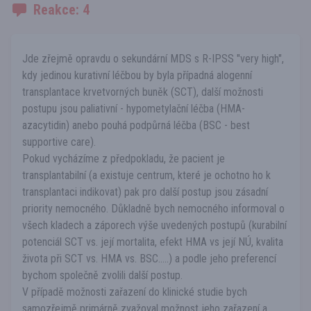
Reakce: 4
Jde zřejmě opravdu o sekundární MDS s R-IPSS "very high",
kdy jedinou kurativní léčbou by byla případná alogenní
transplantace krvetvorných buněk (SCT), další možnosti
postupu jsou paliativní - hypometylační léčba (HMA-
azacytidin) anebo pouhá podpůrná léčba (BSC - best
supportive care).
Pokud vycházíme z předpokladu, že pacient je
transplantabilní (a existuje centrum, které je ochotno ho k
transplantaci indikovat) pak pro další postup jsou zásadní
priority nemocného. Důkladně bych nemocného informoval o
všech kladech a záporech výše uvedených postupů (kurabilní
potenciál SCT vs. její mortalita, efekt HMA vs její NÚ, kvalita
života při SCT vs. HMA vs. BSC.....) a podle jeho preferencí
bychom společně zvolili další postup.
V případě možnosti zařazení do klinické studie bych
samozřejmě primárně zvažoval možnost jeho zařazení a