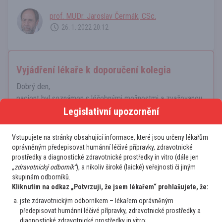
prof. MUDr. Jaroslav Čermák, CSc.
26. 1. 2022 20:12
Vyjádření lékaře k doporučení kolegia
Dobrý den,
pacient byl seznámen s léčebnými možnostmi a zvažovanou
konsultaci stran léčby azacytidinem odmítl, preferuje
Legislativní upozornění
substituční a podpůrnou léčbu.
Děkuji za vaše názory a spolupráci.
Vstupujete na stránky obsahující informace, které jsou určeny lékařům
oprávněným předepisovat humánní léčivé přípravky, zdravotnické
Tazatel byl s doporučeními spokojen
prostředky a diagnostické zdravotnické prostředky in vitro (dále jen
„zdravotnický odborník“
), a nikoliv široké (laické) veřejnosti či jiným
skupinám odborníků.
Kliknutím na odkaz „Potvrzuji, že jsem lékařem“ prohlašujete, že:
Na doplněnou žádost bohužel musím reagovat stejně,
nemocný je indikován k léčbě Vidazou pokud je v dobrém
jste zdravotnickým odborníkem – lékařem oprávněným
předepisovat humánní léčivé přípravky, zdravotnické prostředky a
stavu, cytopenii nevidím jako zásadní překážku léčby, léčbu
diagnostické zdravotnické prostředky in vitro;