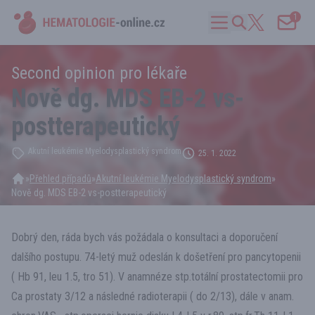
1
Second opinion pro lékaře
Nově dg. MDS EB-2 vs-
postterapeutický
Akutní leukémie Myelodysplastický syndrom
25. 1. 2022
»
Přehled případů
»
Akutní leukémie Myelodysplastický syndrom
»
Nově dg. MDS EB-2 vs-postterapeutický
Dobrý den, ráda bych vás požádala o konsultaci a doporučení
dalšího postupu. 74-letý muž odeslán k došetření pro pancytopenii
( Hb 91, leu 1.5, tro 51). V anamnéze stp.totální prostatectomii pro
Ca prostaty 3/12 a následné radioterapii ( do 2/13), dále v anam.