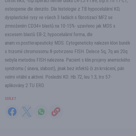
chron.VAS, -stp.operaci hernie disku L4-L5 v r.89, stp.fr.Th 11-L1,
osteopenie dle denzito. Dle histologie z TB hypocelulární KD,
dysplastické rysy ve všech 3 řadách s fibrotizací MF2 se
zmnožením CD34+ blastů na 10-15%- uzavřeno jak MDS s
excesem blastů EB-2, hypocelulární forma, dle
anam.vs.postterapeutický MDS. Cytogeneticky nalezen klon buněk
s trizomií chromosomu 8-potvrzeno FISH. Delece 5q, 7q ani 20q
nebyla metodou FISH nalezena. Pacient s klin.projevy anemického
syndromu ( únava, slabost), jinak bez infektů či zn.krvácení, pán
velmi vitální a aktivní. Poslední KO: Hb 72, leu 1.3, tro 57-
aplikovány 2 TU ERD.
SDÍLET