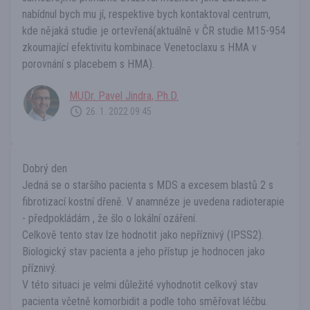
nabídnul bych mu jí, respektive bych kontaktoval centrum,
kde nějaká studie je ortevřená(aktuálně v ČR studie M15-954
zkoumající efektivitu kombinace Venetoclaxu s HMA v
porovnání s placebem s HMA).
MUDr. Pavel Jindra, Ph.D.
26. 1. 2022 09:45
Dobrý den
Jedná se o staršího pacienta s MDS a excesem blastů 2 s
fibrotizací kostní dřeně. V anamnéze je uvedena radioterapie
- předpokládám , že šlo o lokální ozáření.
Celkově tento stav lze hodnotit jako nepříznivý (IPSS2).
Biologický stav pacienta a jeho přístup je hodnocen jako
příznivý.
V této situaci je velmi důležité vyhodnotit celkový stav
pacienta včetně komorbidit a podle toho směřovat léčbu.