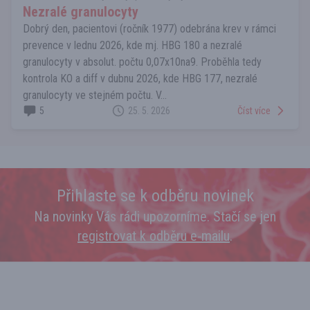
Nezralé granulocyty
Dobrý den, pacientovi (ročník 1977) odebrána krev v rámci
prevence v lednu 2026, kde mj. HBG 180 a nezralé
granulocyty v absolut. počtu 0,07x10na9. Proběhla tedy
kontrola KO a diff v dubnu 2026, kde HBG 177, nezralé
granulocyty ve stejném počtu. V...
5
25. 5. 2026
Číst více
Přihlaste se k odběru novinek
Na novinky Vás rádi upozorníme. Stačí se jen
registrovat k odběru e‑mailu
.