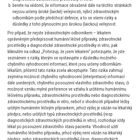
by mělo vést některé z center.
berete na vědomí, že informace obsažené dále na těchto stránkách
nejsou určeny široké (laické) veřejnosti, nýbrž zdravotnickým
prof. MUDr. Jaroslav Čermák, CSc.
odborníkům podle předchozí definice, a to se všemi riziky a
11. 2. 2022 17:21
důsledky z toho plynoucími pro širokou (laickou) veřejnost.
Pro případ, že nejste zdravotnickým odborníkem – lékařem
oprávněným předepisovat humánní léčivé přípravky, zdravotnické
prostředky a diagnostické zdravotnické prostředky in vitro, pak
kliknutím na odkaz „Potvrzuji, že jsem lékařem“ potvrzujete, že jste
seznámen s riziky, kterým se vystavujete v důsledku možného
chybného vyhodnocení informací, které jsou určeny odborníkům-
lékařům, přičemž tato rizika zcela akceptujete. Tato rizika zahrnují
zejména možnost chybného vyhodnocení (interpretace) informací
Další případy
dále uvedených, chybného posouzení vlastního zdravotního stavu, či
možnost vzniku mylné preference ve vztahu k určitému humánnímu
léčivému přípravku, zdravotnickému prostředku nebo diagnostickému
Hematolog
zdravotnickému prostředku in vitro, neboť o vhodnosti případné léčby
Akutní leukémie Myelodysplastický syndrom
určitým humánním léčivým přípravkem, jehož výdej je vázán na lékařský
Sekundární MDS
předpis, nebo určitých typů zdravotnických prostředků (resp.
diagnostických zdravotnických prostředků in vitro), rozhoduje vždy
Hezký den, dovoluji si uvést následující případ: 50letý
lékař po posouzení zdravotního stavu pacienta. Vhodnost užití
pacient, ECOG 0, klinicky bez potíží, se sek.
humánního léčivého přípravku, jehož výdej není vázán na lékařský
myelodysplastickým syndromem s trilineární dysplázii
předpis, nebo zdravotnických prostředků (resp. diagnostických