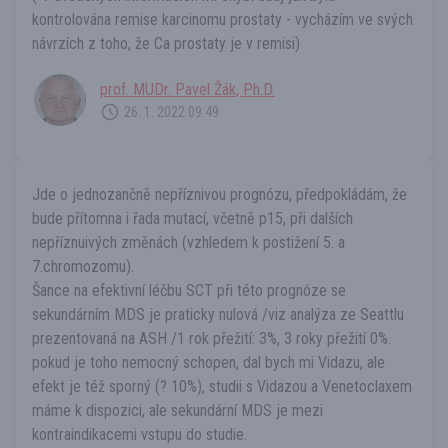
kontrolována remise karcinomu prostaty - vycházím ve svých
návrzích z toho, že Ca prostaty je v remisi)
prof. MUDr. Pavel Žák, Ph.D.
26. 1. 2022 09:49
Jde o jednozančně nepříznivou prognózu, předpokládám, že
bude přítomna i řada mutací, včetně p15, při dalších
nepříznuivých změnách (vzhledem k postižení 5. a
7.chromozomu).
Šance na efektivní léčbu SCT při této prognóze se
sekundárním MDS je praticky nulová /viz analýza ze Seattlu
prezentovaná na ASH /1 rok přežití: 3%, 3 roky přežití 0%.
pokud je toho nemocný schopen, dal bych mi Vidazu, ale
efekt je též sporný (? 10%), studii s Vidazou a Venetoclaxem
máme k dispozici, ale sekundární MDS je mezi
kontraindikacemi vstupu do studie.