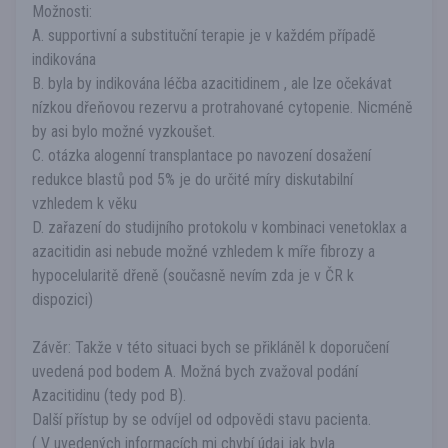
Možnosti:
A. supportivní a substituční terapie je v každém případě
indikována
B. byla by indikována léčba azacitidinem , ale lze očekávat
nízkou dřeňovou rezervu a protrahované cytopenie. Nicméně
by asi bylo možné vyzkoušet.
C. otázka alogenní transplantace po navození dosažení
redukce blastů pod 5% je do určité míry diskutabilní
vzhledem k věku
D. zařazení do studijního protokolu v kombinaci venetoklax a
azacitidin asi nebude možné vzhledem k míře fibrozy a
hypocelularitě dřeně (současně nevím zda je v ČR k
dispozici)
Závěr: Takže v této situaci bych se přikláněl k doporučení
uvedená pod bodem A. Možná bych zvažoval podání
Azacitidinu (tedy pod B).
Další přístup by se odvíjel od odpovědi stavu pacienta.
( V uvedených informacích mi chybí údaj jak byla