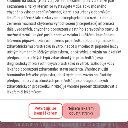
kliknutím na odkaz „Potvrzuji, že jsem lékařem“ potvrzujete, že jste
seznámen s riziky, kterým se vystavujete v důsledku možného
chybného vyhodnocení informací, které jsou určeny odborníkům-
lékařům, přičemž tato rizika zcela akceptujete. Tato rizika zahrnují
Hematolog
zejména možnost chybného vyhodnocení (interpretace) informací
Lymfomy a CLL
dále uvedených, chybného posouzení vlastního zdravotního stavu, či
Pacientka s kombinovanou trombofílií a nově
možnost vzniku mylné preference ve vztahu k určitému humánnímu
dg. NHL_ NOS
léčivému přípravku, zdravotnickému prostředku nebo diagnostickému
Vážení kolegové, konzultuji postup u pacientky s význ.
zdravotnickému prostředku in vitro, neboť o vhodnosti případné léčby
určitým humánním léčivým přípravkem, jehož výdej je vázán na lékařský
kombinovaným trombofilním stavem a náhodně zjištěným B-
předpis, nebo určitých typů zdravotnických prostředků (resp.
NHL NOS z kostní dřeně. Pacientka k nám přešla z jiné
diagnostických zdravotnických prostředků in vitro), rozhoduje vždy
hematologické ambulance, kde vyšetřována pro vyšší DD.
lékař po posouzení zdravotního stavu pacienta. Vhodnost užití
Odběry trombofílií, kde nižší...
humánního léčivého přípravku, jehož výdej není vázán na lékařský
5
13. 6. 2026
Číst více
předpis, nebo zdravotnických prostředků (resp. diagnostických
zdravotnických prostředků in vitro) je vhodné předem zkonzultovat s
lékařem či lékárníkem.
Potvrzuji, že
Nejsem lékařem,
jsem lékařem
opustit stránky
Přihlaste se k odběru novinek
Na novinky Vás rádi upozorníme. Stačí se jen