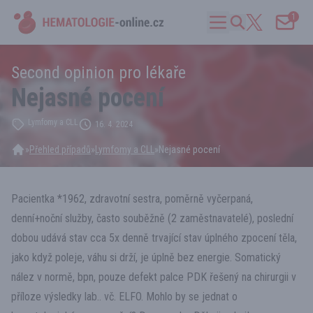
1
Second opinion pro lékaře
Nejasné pocení
Lymfomy a CLL
16. 4. 2024
»
Přehled případů
»
Lymfomy a CLL
»
Nejasné pocení
Pacientka *1962, zdravotní sestra, poměrně vyčerpaná,
denní+noční služby, často souběžně (2 zaměstnavatelé), poslední
dobou udává stav cca 5x denně trvající stav úplného zpocení těla,
jako když poleje, váhu si drží, je úplně bez energie. Somatický
nález v normě, bpn, pouze defekt palce PDK řešený na chirurgii v
příloze výsledky lab.. vč. ELFO. Mohlo by se jednat o