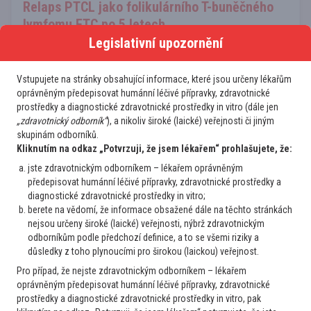
Relaps PTCL jako folikulárního T-buněčného
lymfomu FTC po 5 letech
Legislativní upozornění
Dobrý den, prosím o Vaše doporučení dalšího postupu,
pacientka 55 let, artritida na prednisonu 2020 C844
PERIFERNÍ T LYMFOM, NOS, KS IV EB (L tonzila krk bilat P
Vstupujete na stránky obsahující informace, které jsou určeny lékařům
axila, retroperitoneum, bilat pánev bilat třísla,slezina KD) aa
oprávněným předepisovat humánní léčivé přípravky, zdravotnické
prostředky a diagnostické zdravotnické prostředky in vitro (dále jen
IPI 1 - 6x CHOEP-21 do 4...
„zdravotnický odborník“
), a nikoliv široké (laické) veřejnosti či jiným
2
30. 7. 2026
Číst více
skupinám odborníků.
Kliknutím na odkaz „Potvrzuji, že jsem lékařem“ prohlašujete, že:
jste zdravotnickým odborníkem – lékařem oprávněným
Praktik
předepisovat humánní léčivé přípravky, zdravotnické prostředky a
Lymfomy a CLL
diagnostické zdravotnické prostředky in vitro;
Leukocytóza, neutrofilie
berete na vědomí, že informace obsažené dále na těchto stránkách
Dobrý den, prosím o radu u 54letého pacienta. Při vstupní
nejsou určeny široké (laické) veřejnosti, nýbrž zdravotnickým
odborníkům podle předchozí definice, a to se všemi riziky a
prohlídce zachycena leukocytoźa 13,53 10^9/L(4-10),
důsledky z toho plynoucími pro širokou (laickou) veřejnost.
Neutrofily-abs: 9,23 10^9/L(2-7); Nezralé granulocyty abs.:
Pro případ, že nejste zdravotnickým odborníkem – lékařem
0,06 10^9/L, Sedimentace ESR: 50 mm/h(2-37); dále
oprávněným předepisovat humánní léčivé přípravky, zdravotnické
elevace JT: ALT: 0,92 µkat/L(0...
prostředky a diagnostické zdravotnické prostředky in vitro, pak
2
16. 7. 2026
Číst více