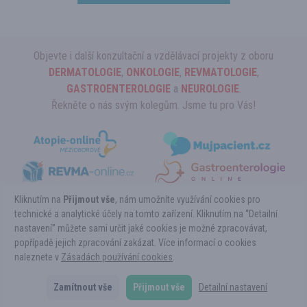
Objevte i další konzultační a vzdělávací projekty z oboru
DERMATOLOGIE
,
ONKOLOGIE
,
REVMATOLOGIE
,
GASTROENTEROLOGIE
a
NEUROLOGIE
.
Řekněte o nás svým kolegům. Jsme tu pro Vás!
Kliknutím na
Přijmout vše
, nám umožníte využívání cookies pro
technické a analytické účely na tomto zařízení. Kliknutím na “Detailní
nastavení” můžete sami určit jaké cookies je možné zpracovávat,
Copyright ©HEMATOLOGIE-online.cz 2026
popřípadě jejich zpracování zakázat. Více informací o cookies
Powered by Pears Health Cyber Europe, s.r.o. All Rights Reserved.
naleznete v
Tyto stránky určené výhradně pro odbornou lékařskou veřejnost vznikly ve
Zásadách používání cookies
.
spolupráci s
EUNI.cz.
Copyright © 1999 - 2026 Pears Health Cyber Europe, s.r.o.
Zamítnout vše
Přijmout vše
Detailní nastavení
Kontakt
Podmínky použití
Ochrana osobních údajů
Cookies
Nastavení
Odebírejte
cookies
novinky