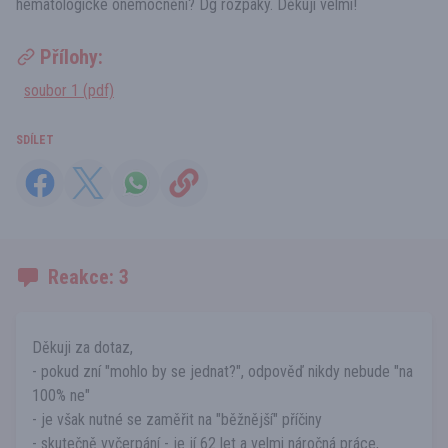
hematologické onemocnění? Dg rozpaky. Děkuji velmi!
Přílohy:
soubor 1 (pdf)
SDÍLET
Reakce: 3
Děkuji za dotaz,
- pokud zní "mohlo by se jednat?", odpověď nikdy nebude "na
100% ne"
- je však nutné se zaměřit na "běžnější" příčiny
- skutečně vyčerpání - je jí 62 let a velmi náročná práce,