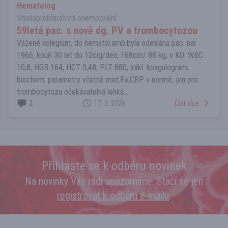
Hematolog
Myeloproliferativní onemocnění
59letá pac. s nově dg. PV a trombocytozou
Vážené kolegium, do hematol.amb.byla odeslána pac. nar
1966, kouří 30 let do 12cig/den, 168cm/ 88 kg, v KO: WBC
10,8, HGB 164, HCT 0,48, PLT 880, zákl. koagulogram,
biochem. parametry včetně met.Fe,CRP v normě, jen pro
trombocytozu očekávatelná lehká...
2
17. 3. 2026
Číst více
Přihlaste se k odběru novinek
Na novinky Vás rádi upozorníme. Stačí se jen
registrovat k odběru e‑mailu
.