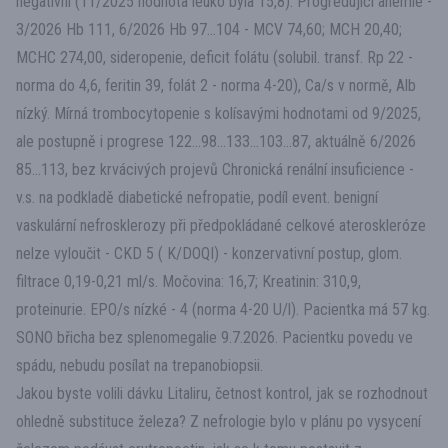
negativní (11/2025 hodnota leuko byla 15,8). Progredující anémie -
3/2026 Hb 111, 6/2026 Hb 97...104 - MCV 74,60; MCH 20,40;
MCHC 274,00, sideropenie, deficit folátu (solubil. transf. Rp 22 -
norma do 4,6, feritin 39, folát 2 - norma 4-20), Ca/s v normě, Alb
nízký. Mírná trombocytopenie s kolísavými hodnotami od 9/2025,
ale postupně i progrese 122...98...133...103...87, aktuálně 6/2026
85...113, bez krvácivých projevů Chronická renální insuficience -
v.s. na podkladě diabetické nefropatie, podíl event. benigní
vaskulární nefrosklerozy při předpokládané celkové ateroskleróze
nelze vyloučit - CKD 5 ( K/DOQI) - konzervativní postup, glom.
filtrace 0,19-0,21 ml/s. Močovina: 16,7; Kreatinin: 310,9,
proteinurie. EPO/s nízké - 4 (norma 4-20 U/l). Pacientka má 57 kg.
SONO břicha bez splenomegalie 9.7.2026. Pacientku povedu ve
spádu, nebudu posílat na trepanobiopsii.
Jakou byste volili dávku Litaliru, četnost kontrol, jak se rozhodnout
ohledně substituce železa? Z nefrologie bylo v plánu po vysycení