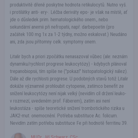
produktivitě dřeně poskytne hodnota retikulocytů. Nutno vyš.
i protilátky anti- ery-. Léčba deriváty epo- je však na místě, ať
jde o důsledek prim. hematologického onem., nebo
sekundární anemii při nefropatii, např. darbepoetin (pro
začátek 100 mg 1x za 1-2 týdny, možno eskalovat.) Neudáno
ani, zda jsou přítomny celk. symptomy onem.
Litalir bych a priori zpočátku nenasazoval vůbec (ale: neznám
dynamiku/rychlost progrese leukocytózy) - kdybych plánoval
trepanobiopsii, tím spíše ne ("pokazí" histopatologický nález).
Dále až dle rychlosti progrese. U podobných stavů totiž Litalir
dokáže významně prohloubit cytopenie, zatímco benefit ze
snížení leukocytózy není nijak velký (nevidím cíl držení leuko-
v rozmezí, uvedeném prof. Fáberem), zatím asi není
leukostáza - spíše teoretické snížení trombotického rizika u
JAK2-mut. onemocnění. Potřeba substituce Ac. folicum.
Nevidím zatím potřebu substituce Fe při hodnotě ferritinu 39.
MUDr. Jiří Schwarz, CSc.