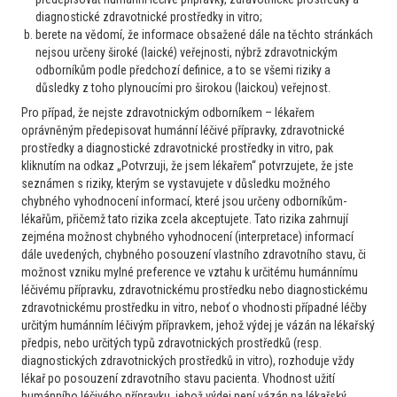
možnost konzultace.
diagnostické zdravotnické prostředky in vitro;
berete na vědomí, že informace obsažené dále na těchto stránkách
Poslední doplnění - v rámci dif. dg. anémie
nejsou určeny široké (laické) veřejnosti, nýbrž zdravotnickým
imunohematologické testy byly negativní - NAT i PAT.
odborníkům podle předchozí definice, a to se všemi riziky a
Přeji hezké dny.
důsledky z toho plynoucími pro širokou (laickou) veřejnost.
Tazatel byl s doporučeními spokojen
Pro případ, že nejste zdravotnickým odborníkem – lékařem
oprávněným předepisovat humánní léčivé přípravky, zdravotnické
prostředky a diagnostické zdravotnické prostředky in vitro, pak
kliknutím na odkaz „Potvrzuji, že jsem lékařem“ potvrzujete, že jste
seznámen s riziky, kterým se vystavujete v důsledku možného
chybného vyhodnocení informací, které jsou určeny odborníkům-
lékařům, přičemž tato rizika zcela akceptujete. Tato rizika zahrnují
zejména možnost chybného vyhodnocení (interpretace) informací
dále uvedených, chybného posouzení vlastního zdravotního stavu, či
Další případy
možnost vzniku mylné preference ve vztahu k určitému humánnímu
léčivému přípravku, zdravotnickému prostředku nebo diagnostickému
zdravotnickému prostředku in vitro, neboť o vhodnosti případné léčby
Praktik
určitým humánním léčivým přípravkem, jehož výdej je vázán na lékařský
Myeloproliferativní onemocnění
předpis, nebo určitých typů zdravotnických prostředků (resp.
Leukocytóza u asplenika
diagnostických zdravotnických prostředků in vitro), rozhoduje vždy
lékař po posouzení zdravotního stavu pacienta. Vhodnost užití
Dobrý den, u pacienta 42 let asplenika (po úraze) byla nyní v
humánního léčivého přípravku, jehož výdej není vázán na lékařský