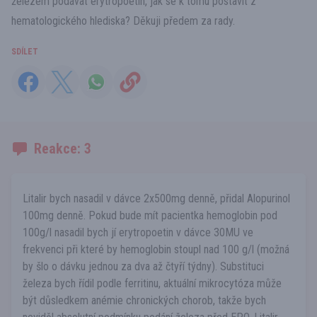
železem podávat erytropoetin, jak se k tomu postavit z
hematologického hlediska? Děkuji předem za rady.
SDÍLET
Reakce: 3
Litalir bych nasadil v dávce 2x500mg denně, přidal Alopurinol
100mg denně. Pokud bude mít pacientka hemoglobin pod
100g/l nasadil bych jí erytropoetin v dávce 30MU ve
frekvenci při které by hemoglobin stoupl nad 100 g/l (možná
by šlo o dávku jednou za dva až čtyří týdny). Substituci
železa bych řídil podle ferritinu, aktuální mikrocytóza může
být důsledkem anémie chronických chorob, takže bych