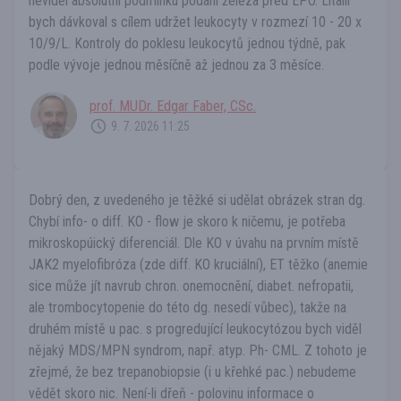
neviděl absolutní podmínku podání železa před EPO. Litalir
bych dávkoval s cílem udržet leukocyty v rozmezí 10 - 20 x
10/9/L. Kontroly do poklesu leukocytů jednou týdně, pak
podle vývoje jednou měsíčně až jednou za 3 měsíce.
prof. MUDr. Edgar Faber, CSc.
9. 7. 2026 11:25
Dobrý den, z uvedeného je těžké si udělat obrázek stran dg.
Chybí info- o diff. KO - flow je skoro k ničemu, je potřeba
mikroskopúický diferenciál. Dle KO v úvahu na prvním místě
JAK2 myelofibróza (zde diff. KO kruciální), ET těžko (anemie
sice může jít navrub chron. onemocnění, diabet. nefropatii,
ale trombocytopenie do této dg. nesedí vůbec), takže na
druhém místě u pac. s progredující leukocytózou bych viděl
nějaký MDS/MPN syndrom, např. atyp. Ph- CML. Z tohoto je
zřejmé, že bez trepanobiopsie (i u křehké pac.) nebudeme
vědět skoro nic. Není-li dřeň - polovinu informace o