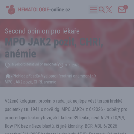
1
Second opinion pro lékaře
MPO JAK2 pozit, CHRI,
anémie
Myeloproliferativní onemocnění
9. 7. 2026
»
Přehled případů
»
Myeloproliferativní onemocnění
»
MPO JAK2 pozit, CHRI, anémie
Vážené kolegium, prosím o radu, jak nejlépe vést terapii křehké
pacientky r.n. 1941 s nově dg. MPO JAK2+ z 6/2026 - odběry pro
progredující leukocytózu, akt. kolem 39 leuko, neut.A 29 x10/9/l,
flow PK bez nálezu blastů, či jiné klonality, BCR::ABL 6/2026