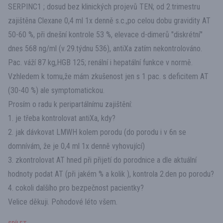
SERPINC1 ; dosud bez klinických projevů TEN; od 2.trimestru
zajištěna Clexane 0,4 ml 1x denně s.c.,po celou dobu gravidity AT
50-60 %, při dnešní kontrole 53 %, elevace d-dimerů "diskrétní"
dnes 568 ng/ml (v 29.týdnu 536), antiXa zatím nekontrolováno.
Pac. váží 87 kg,HGB 125; renální i hepatální funkce v normě.
Vzhledem k tomu,že mám zkušenost jen s 1 pac. s deficitem AT
(30-40 %) ale symptomatickou.
Prosím o radu k peripartálnímu zajištění:
1. je třeba kontrolovat antiXa, kdy?
2. jak dávkovat LMWH kolem porodu (do porodu i v 6n se
domnívám, že je 0,4 ml 1x denně vyhovující)
3. zkontrolovat AT hned při přijetí do porodnice a dle aktuální
hodnoty podat AT (při jakém % a kolik ), kontrola 2.den po porodu?
4. cokoli dalšího pro bezpečnost pacientky?
Velice děkuji. Pohodové léto všem.