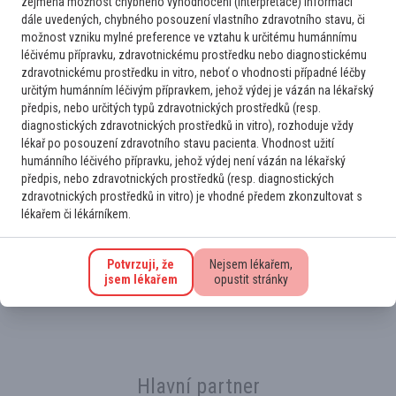
zejména možnost chybného vyhodnocení (interpretace) informací
Dobrý den, můj dotaz se týká vyšetřování antifosfolipidových
dále uvedených, chybného posouzení vlastního zdravotního stavu, či
protilátek po neprovokované hl. žilní tromboze či plicní
možnost vzniku mylné preference ve vztahu k určitému humánnímu
embolii. Co se týče vyšetřování hereditárních trombofilií, tak
léčivému přípravku, zdravotnickému prostředku nebo diagnostickému
dle aktuálních gudelines by se mělo provádět v případě
zdravotnickému prostředku in vitro, neboť o vhodnosti případné léčby
idiopatické TE...
určitým humánním léčivým přípravkem, jehož výdej je vázán na lékařský
předpis, nebo určitých typů zdravotnických prostředků (resp.
2
14. 7. 2026
Číst více
diagnostických zdravotnických prostředků in vitro), rozhoduje vždy
lékař po posouzení zdravotního stavu pacienta. Vhodnost užití
humánního léčivého přípravku, jehož výdej není vázán na lékařský
předpis, nebo zdravotnických prostředků (resp. diagnostických
zdravotnických prostředků in vitro) je vhodné předem zkonzultovat s
Přihlaste se k odběru novinek
lékařem či lékárníkem.
Na novinky Vás rádi upozorníme. Stačí se jen
registrovat k odběru e‑mailu
Potvrzuji, že
Nejsem lékařem,
.
jsem lékařem
opustit stránky
Hlavní partner