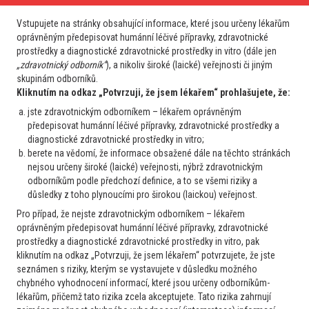
dibaetik, hypertonik...
Vstupujete na stránky obsahující informace, které jsou určeny lékařům
2
21. 7. 2026
Číst více
oprávněným předepisovat humánní léčivé přípravky, zdravotnické
prostředky a diagnostické zdravotnické prostředky in vitro (dále jen
„zdravotnický odborník“
), a nikoliv široké (laické) veřejnosti či jiným
skupinám odborníků.
Internista
Kliknutím na odkaz „Potvrzuji, že jsem lékařem“ prohlašujete, že:
Trombóza a hemostáza
Antikoagulační terapie u APS
jste zdravotnickým odborníkem – lékařem oprávněným
předepisovat humánní léčivé přípravky, zdravotnické prostředky a
Dobrý den, obracím se tímto na Vás s prosbou o konzultaci
diagnostické zdravotnické prostředky in vitro;
týkající se opět antifosfolipidového syndromu. Jedná se o
berete na vědomí, že informace obsažené dále na těchto stránkách
38letého muže (BMI 22, OA: psoriasis, RA: sestra DM 1. typu,
nejsou určeny široké (laické) veřejnosti, nýbrž zdravotnickým
celiakie), který v 8/25 prodělal neprovokovanou distální
odborníkům podle předchozí definice, a to se všemi riziky a
důsledky z toho plynoucími pro širokou (laickou) veřejnost.
hlubokou žilní...
3
17. 7. 2026
Číst více
Pro případ, že nejste zdravotnickým odborníkem – lékařem
oprávněným předepisovat humánní léčivé přípravky, zdravotnické
prostředky a diagnostické zdravotnické prostředky in vitro, pak
kliknutím na odkaz „Potvrzuji, že jsem lékařem“ potvrzujete, že jste
Hematolog
seznámen s riziky, kterým se vystavujete v důsledku možného
Trombóza a hemostáza
chybného vyhodnocení informací, které jsou určeny odborníkům-
Vyšetřování APA po neprovokované TEN a věk
lékařům, přičemž tato rizika zcela akceptujete. Tato rizika zahrnují