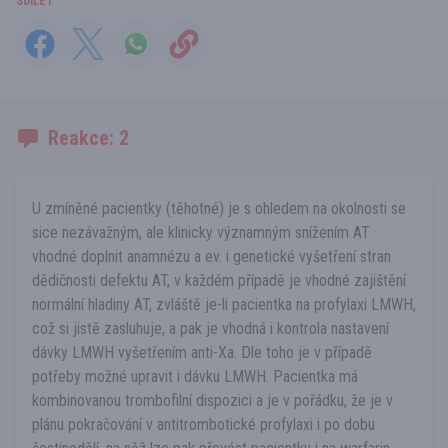
SDÍLET
Reakce: 2
U zmíněné pacientky (těhotné) je s ohledem na okolnosti se
sice nezávažným, ale klinicky významným snížením AT
vhodné doplnit anamnézu a ev. i genetické vyšetření stran
dědičnosti defektu AT, v každém případě je vhodné zajištění
normální hladiny AT, zvláště je-li pacientka na profylaxi LMWH,
což si jistě zasluhuje, a pak je vhodná i kontrola nastavení
dávky LMWH vyšetřením anti-Xa. Dle toho je v případě
potřeby možné upravit i dávku LMWH. Pacientka má
kombinovanou trombofilní dispozici a je v pořádku, že je v
plánu pokračování v antitrombotické profylaxi i po dobu