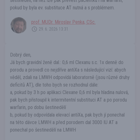
šestinedělí, na něž lze pak převést pacientku i na warfarin,
pokud by byla ev. substituce AT nutná a s problémem.
prof. MUDr. Miroslav Penka, CSc.
29. 6. 2026 13:31
Dobrý den,
Já bych gravidní ženě dal.: 0,6 ml Clexanu s.c. 1x denně do
porodu a provedl co nejdříve antiXa s následující vizí: abych
věděl, zdali na LMWH odpovídá laboratorně (jsou různé druhy
deficitů AT), dle toho bych se rozhodnul dále:
a, pokud by 3 h po aplikaci Clexane 0,6 ml byla hladina nulová,
pak bych přistoupil k intermitentní substituci AT a po porodu
warfarin, po dobu šestinedělí
b, pokud by odpovídala elevací antiXa, pak bych jí ponechal
na této dávce LMWH a před porodem dal 3000 IU AT a
ponechal po šestinedělí na LMWH