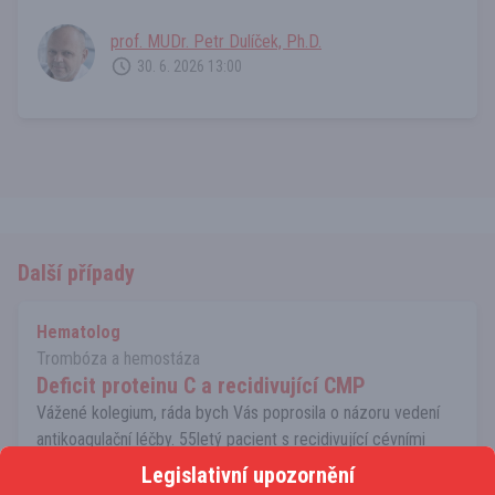
prof. MUDr. Petr Dulíček, Ph.D.
30. 6. 2026 13:00
Další případy
Hematolog
Trombóza a hemostáza
Deficit proteinu C a recidivující CMP
Vážené kolegium, ráda bych Vás poprosila o názoru vedení
antikoagulační léčby. 55letý pacient s recidivující cévními
mozkovými příhodami, susp. PFO byl odeslán k vyloučení
Legislativní upozornění
trombofilního stavu. Aktuálně na medikaci clopidogrelem -