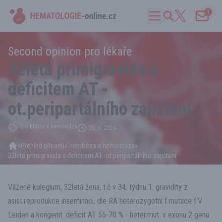
1
Second opinion pro lékaře
32letá primigravida s
deficitem AT -
ot.peripartálního zajištění
Trombóza a hemostáza
25. 6. 2026
»
Přehled případů
»
Trombóza a hemostáza
»
32letá primigravida s deficitem AT -ot.peripartálního zajištění
Vážené kolegium, 32letá žena, t.č v 34. týdnu 1. gravidity z
asist.reprodukce inseminací, dle RA heterozygotní f.mutace f.V
Leiden a kongenit. deficit AT 55-70 % - heter.mut. v exonu 2 genu