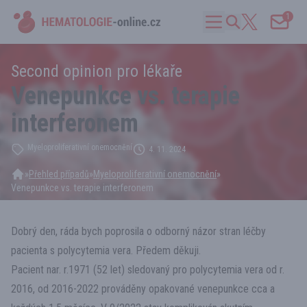
1
Second opinion pro lékaře
Venepunkce vs. terapie
interferonem
Myeloproliferativní onemocnění
4. 11. 2024
»
Přehled případů
»
Myeloproliferativní onemocnění
»
Venepunkce vs. terapie interferonem
Dobrý den, ráda bych poprosila o odborný názor stran léčby
pacienta s polycytemia vera. Předem děkuji.
Pacient nar. r.1971 (52 let) sledovaný pro polycytemia vera od r.
2016, od 2016-2022 prováděny opakované venepunkce cca a