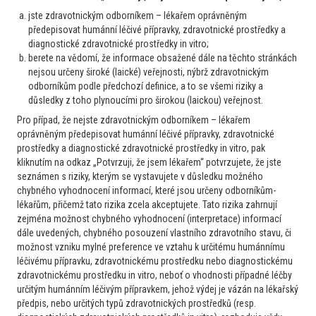
Myeloproliferativní onemocnění
jste zdravotnickým odborníkem – lékařem oprávněným
MPO JAK2 pozit, CHRI, anémie
předepisovat humánní léčivé přípravky, zdravotnické prostředky a
diagnostické zdravotnické prostředky in vitro;
Vážené kolegium, prosím o radu, jak nejlépe vést terapii
berete na vědomí, že informace obsažené dále na těchto stránkách
křehké pacientky r.n. 1941 s nově dg. MPO JAK2+ z 6/2026
nejsou určeny široké (laické) veřejnosti, nýbrž zdravotnickým
- odběry pro progredující leukocytózu, akt. kolem 39 leuko,
odborníkům podle předchozí definice, a to se všemi riziky a
neut.A 29 x10/9/l, flow PK bez nálezu blastů, či jiné klonality,
důsledky z toho plynoucími pro širokou (laickou) veřejnost.
BCR::ABL 6/...
Pro případ, že nejste zdravotnickým odborníkem – lékařem
3
9. 7. 2026
Číst více
oprávněným předepisovat humánní léčivé přípravky, zdravotnické
prostředky a diagnostické zdravotnické prostředky in vitro, pak
kliknutím na odkaz „Potvrzuji, že jsem lékařem“ potvrzujete, že jste
seznámen s riziky, kterým se vystavujete v důsledku možného
Praktik
chybného vyhodnocení informací, které jsou určeny odborníkům-
Myeloproliferativní onemocnění
lékařům, přičemž tato rizika zcela akceptujete. Tato rizika zahrnují
Leukocytóza u asplenika
zejména možnost chybného vyhodnocení (interpretace) informací
Dobrý den, u pacienta 42 let asplenika (po úraze) byla nyní v
dále uvedených, chybného posouzení vlastního zdravotního stavu, či
možnost vzniku mylné preference ve vztahu k určitému humánnímu
lab. náhodně v odběrech před preventivní prohlídkou
léčivému přípravku, zdravotnickému prostředku nebo diagnostickému
zachycena elevace leukocytů (lab přikládám). V minulých
zdravotnickému prostředku in vitro, neboť o vhodnosti případné léčby
odběrech byl KO v normě. Pacient nemá příznaky infekčního
určitým humánním léčivým přípravkem, jehož výdej je vázán na lékařský
onemocnění, nemá teplo...
předpis, nebo určitých typů zdravotnických prostředků (resp.