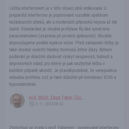
Léčba interferonem je v této situaci plně indikovaná. U
preparátů interferonu je popisované rozsáhlé spektrum
nežádoucích účinků, ale u moderních přípravků nejsou až tak
časté. Standardně je vhodná profylaxe flu-like syndromu
paracetamolem (zejména při prvních aplikacích). Obvykle
doporučujeme podání injekce večer. Před zahájením léčby je
také vhodné vyšetřit hladiny hormonů štítné žlázy. Během
podávání je důležité sledovat výskyt nespavosti, hubnutí a
depresivních nálad, pro které je pak nezbytné léčbu v
každém případě ukončit. Je pravděpodobné, že venepunkce
nebudou potřeba, což je také důležité při kombinaci ICHS a
hyposiderémie.
prof. MUDr. Edgar Faber, CSc.
5. 11. 2024 08:42
Ztotožňuji se zcela s prof. Faberem - pegylované interferony