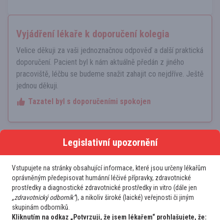
Vyjádření lékaře k doporučení kolegia
Velice děkuji za vaši jednoznačnou odpověď a další praktická
doporučení. Pacient byl k nám aktuálně předán z jiného
pracoviště, léčbu se budeme snažit zahajit co nejdříve. Ještě
jednou děkuji.
Tazatel byl s doporučeními spokojen
Legislativní upozornění
Vstupujete na stránky obsahující informace, které jsou určeny lékařům
oprávněným předepisovat humánní léčivé přípravky, zdravotnické
prostředky a diagnostické zdravotnické prostředky in vitro (dále jen
Další případy
„zdravotnický odborník“
), a nikoliv široké (laické) veřejnosti či jiným
skupinám odborníků.
Hematolog
Kliknutím na odkaz „Potvrzuji, že jsem lékařem“ prohlašujete, že: