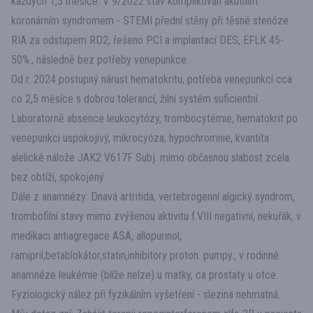
každých 1,5 měsíce. V 9/2022 stav komplikován akutním
koronárním syndromem - STEMI přední stěny při těsné stenóze
RIA za odstupem RD2, řešeno PCI a implantací DES, EFLK 45-
50%., následně bez potřeby venepunkce.
Od r. 2024 postupný nárust hematokritu, potřeba venepunkcí cca
co 2,5 měsíce s dobrou tolerancí, žilní systém suficientní.
Laboratorně absence leukocytózy, trombocytémie, hematokrit po
venepunkci uspokojivý, mikrocyóza, hypochromnie, kvantita
alelické nálože JAK2 V617F Subj. mimo občasnou slabost zcela
bez obtíží, spokojený
Dále z anamnézy: Dnavá artritida, vertebrogenní algický syndrom,
trombofilní stavy mimo zvýšenou aktivitu f.VIII negativní, nekuřák, v
medikaci antiagregace ASA, allopurinol,
ramipril,betablokátor,statin,inhibitory proton. pumpy., v rodinné
anamnéze leukémie (blíže nelze) u matky, ca prostaty u otce.
Fyziologický nález při fyzikálním vyšetření - slezina nehmatná.