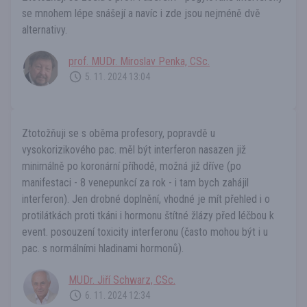
se mnohem lépe snášejí a navíc i zde jsou nejméně dvě
alternativy.
prof. MUDr. Miroslav Penka, CSc.
5. 11. 2024 13:04
Ztotožňuji se s oběma profesory, popravdě u
vysokorizikového pac. měl být interferon nasazen již
minimálně po koronární příhodě, možná již dříve (po
manifestaci - 8 venepunkcí za rok - i tam bych zahájil
interferon). Jen drobné doplnění, vhodné je mít přehled i o
protilátkách proti tkáni i hormonu štítné žlázy před léčbou k
event. posouzení toxicity interferonu (často mohou být i u
pac. s normálními hladinami hormonů).
MUDr. Jiří Schwarz, CSc.
6. 11. 2024 12:34