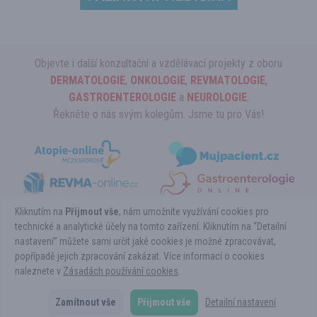
Objevte i další konzultační a vzdělávací projekty z oboru
DERMATOLOGIE
,
ONKOLOGIE
,
REVMATOLOGIE
,
GASTROENTEROLOGIE
a
NEUROLOGIE
.
Řekněte o nás svým kolegům. Jsme tu pro Vás!
Kliknutím na
Přijmout vše
, nám umožníte využívání cookies pro
technické a analytické účely na tomto zařízení. Kliknutím na “Detailní
nastavení” můžete sami určit jaké cookies je možné zpracovávat,
Copyright ©HEMATOLOGIE-online.cz 2026
popřípadě jejich zpracování zakázat. Více informací o cookies
Powered by Pears Health Cyber Europe, s.r.o. All Rights Reserved.
naleznete v
Tyto stránky určené výhradně pro odbornou lékařskou veřejnost vznikly ve
Zásadách používání cookies
.
spolupráci s
EUNI.cz.
Copyright © 1999 - 2026 Pears Health Cyber Europe, s.r.o.
Zamítnout vše
Přijmout vše
Detailní nastavení
Kontakt
Podmínky použití
Ochrana osobních údajů
Cookies
Nastavení
Odebírejte
cookies