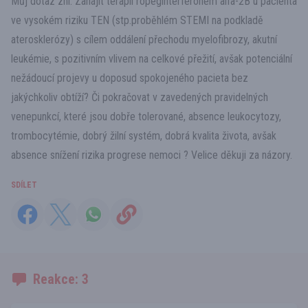
Můj dotaz zní: Zahájit terapii ropeginterferonem alfa-2B u pacienta
ve vysokém riziku TEN (stp.proběhlém STEMI na podkladě
aterosklerózy) s cílem oddálení přechodu myelofibrozy, akutní
leukémie, s pozitivním vlivem na celkové přežití, avšak potenciální
nežádoucí projevy u doposud spokojeného pacieta bez
jakýchkoliv obtíží? Či pokračovat v zavedených pravidelných
venepunkcí, které jsou dobře tolerované, absence leukocytozy,
trombocytémie, dobrý žilní systém, dobrá kvalita života, avšak
absence snížení rizika progrese nemoci ? Velice děkuji za názory.
SDÍLET
Reakce: 3