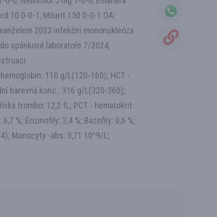
 1-0-0, Nebivolol 5 mg 1-0-0, Emanera
 10 0-0-1, Milurit 150 0-0-1 OA:
. manželem 2023 infekční mononukleóza
 do spánkové laboratoře 7/2024,
nstruaci
- hemoglobin: 110 g/L(120-160); HCT -
ední barevná konc.: 316 g/L(320-360);
křivka trombo: 12,2 fL; PCT - hematokrit
6,7 %; Eozinofily: 3,4 %; Bazofily: 0,6 %;
8-4); Monocyty -abs: 0,71 10^9/L;