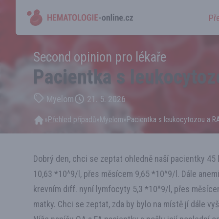
Př
Second opinion pro lékaře
Pacientka s leukocyto
Myelom
21. 5. 2026
»
Přehled případů
»
Myelom
»
Pacientka s leukocytozou a 
Dobrý den, chci se zeptat ohledně naší pacientky 45 
10,63 *10^9/l, přes měsícem 9,65 *10^9/l. Dále anemi
krevním diff. nyní lymfocyty 5,3 *10^9/l, přes měsíce
matky. Chci se zeptat, zda by bylo na místě jí dále vy