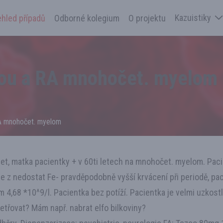
Kazuistiky
ehled případů
Odborné kolegium
O projektu
zou a RA mnohočet. myelom
RA mnohočet. myelom
let, matka pacientky + v 60ti letech na mnohočet. myelom. Paci
e z nedostat Fe- pravděpodobně vyšší krvácení při periodě, pac.
m 4,68 *10^9/l. Pacientka bez potíží. Pacientka je velmi uzkost
šetřovat? Mám např. nabrat elfo bilkoviny?