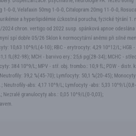
odběry. Dispenzarizace: psychiatrie, neurologie FA: Tezeo 80mg
1-0-0, Velafaxin 50mg 1-0-0, Citalopram 20mg 11-0-0, Rosucard
rurikémie a hyperlipidémie úzkostná porucha, fyzické týrání 1
is 4/2024 chron. vertigo od 2022 susp. spánková apnoe odeslána
nyní spí dobře 05/26 Sklon k normocytární anémii při silné me
ty: 10,63 10^9/L(4-10); RBC - erytrocyty: 4,29 10^12/L; HGB 
: 81,1 fL(82-98); MCH - barvivo ery.: 25,6 pg(28-34); MCHC - stř
cyty: 384 10^9/L; MPV - stř. obj. trombo.: 10,9 fL; PDW - distr. 
.; Neutrofily: 39,2 %(45-70); Lymfocyty: 50,1 %(20-45); Monocyty: 
: .; Neutrofily-abs: 4,17 10^9/L; Lymfocyty -abs: 5,33 10^9/L(0,
L; Nezralé granulocyty abs.: 0,05 10^9/L(0-0,03);
ravem.