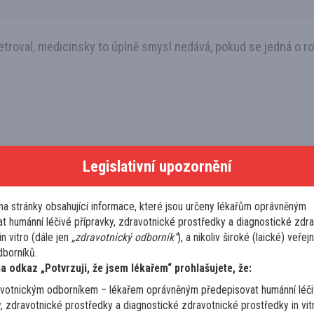
roval, medicinsky to úplně smysl nedává, pokud se jedná o ro
Legislativní upozornění
na stránky obsahující informace, které jsou určeny lékařům oprávněným
t humánní léčivé přípravky, zdravotnické prostředky a diagnostické zdr
n vitro (dále jen
„zdravotnický odborník“
), a nikoliv široké (laické) veřejn
borníků.
na odkaz „Potvrzuji, že jsem lékařem“ prohlašujete, že:
avotnickým odborníkem – lékařem oprávněným předepisovat humánní léč
y, zdravotnické prostředky a diagnostické zdravotnické prostředky in vit
Hematolog