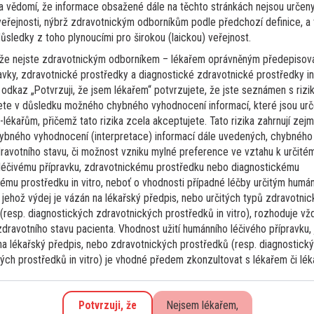
a vědomí, že informace obsažené dále na těchto stránkách nejsou určeny
Lymfomy a CLL
 veřejnosti, nýbrž zdravotnickým odborníkům podle předchozí definice, a
Pacientka so súčasným ochorením -
důsledky z toho plynoucími pro širokou (laickou) veřejnost.
HL + myelóm / oba aktívne
 že nejste zdravotnickým odborníkem – lékařem oprávněným předepisov
ochorenia/
ravky, zdravotnické prostředky a diagnostické zdravotnické prostředky in 
a odkaz „Potvrzuji, že jsem lékařem“ potvrzujete, že jste seznámen s rizi
Dobrý deň, chcem sa poradiť o liečbe našej
ete v důsledku možného chybného vyhodnocení informací, které jsou ur
69-ročnej pacientky - v úvode s prítomným HL,
lékařům, přičemž tato rizika zcela akceptujete. Tato rizika zahrnují zej
typ MC, KŠ III.B, po opakovaných cykloch cht
ybného vyhodnocení (interpretace) informací dále uvedených, chybného
(ABVD, RAT, DHAP, Adcetris+bendamustin,UL-
dravotního stavu, či možnost vzniku mylné preference ve vztahu k určité
Adcetris), t.č. prítomný podľa PET/CT
léčivému přípravku, zdravotnickému prostředku nebo diagnostickému
ému prostředku in vitro, neboť o vhodnosti případné léčby určitým humá
vyšetrenia aj relaps HL (zahájená l...
 jehož výdej je vázán na lékařský předpis, nebo určitých typů zdravotni
3
Číst více
3. 5. 2026
(resp. diagnostických zdravotnických prostředků in vitro), rozhoduje vž
dravotního stavu pacienta. Vhodnost užití humánního léčivého přípravku,
na lékařský předpis, nebo zdravotnických prostředků (resp. diagnostick
ých prostředků in vitro) je vhodné předem zkonzultovat s lékařem či lék
laste se k odběru novinek
Potvrzuji, že
Nejsem lékařem,