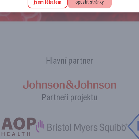
jsem lékařem
opustit stránky
vinky Vás rádi upozorníme. Stačí se jen
registrovat
Hlavní partner
Partneři projektu