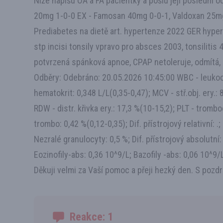
Níže napíšu OA a FA pacientky a pošlu její poslední 
20mg 1-0-0 EX - Famosan 40mg 0-0-1, Valdoxan 25mg 
Prediabetes na dietě art. hypertenze 2022 GER hype
stp incisi tonsily vpravo pro absces 2003, tonsilit
potvrzená spánková apnoe, CPAP netoleruje, odmítá, 
Odběry: Odebráno: 20.05.2026 10:45:00 WBC - leukocy
hematokrit: 0,348 L/L(0,35-0,47); MCV - stř.obj. ery.
RDW - distr. křivka ery.: 17,3 %(10-15,2); PLT - trombo
trombo: 0,42 %(0,12-0,35); Dif. přístrojový relativní: 
Nezralé granulocyty: 0,5 %; Dif. přístrojový absolutní
Eozinofily-abs: 0,36 10^9/L; Bazofily -abs: 0,06 10^9/
Děkuji velmi za Vaší pomoc a přeji hezký den. S pozd
Reakce: 1