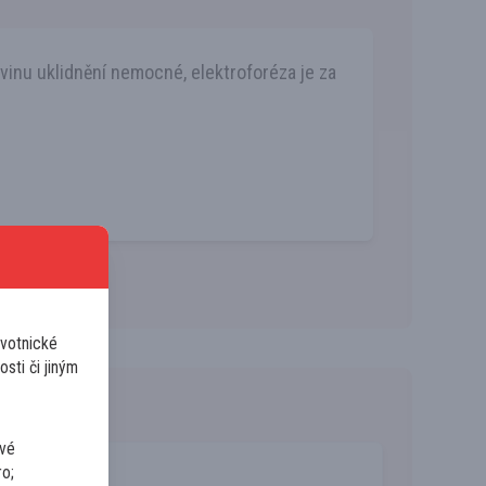
vinu uklidnění nemocné, elektroforéza je za
avotnické
osti či jiným
ivé
ro;
Gynekolog