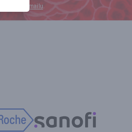
 k odběru e‑mailu
.