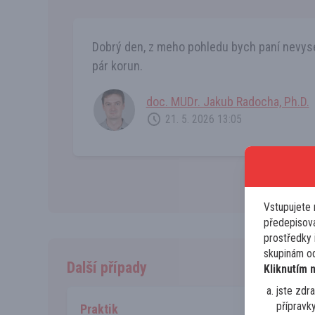
Dobrý den, z meho pohledu bych paní nevyset
pár korun.
doc. MUDr. Jakub Radocha, Ph.D.
21. 5. 2026 13:05
Vstupujete 
předepisova
prostředky i
skupinám od
Další případy
Kliknutím 
jste zdr
přípravk
Praktik