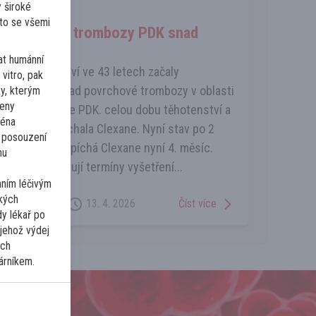
 široké
Myelom
 to se všemi
Opakované trombozy PDK snad
povrchové
at humánní
V 2. těhotenství ve 43 letech začaly
vitro, pak
opakované snad povrchové trombozy v oblasti
ky, kterým
čeny
v ohybu kolene PDK. celou dobu těhotenství a
ména
šestinedělí píchala Clexane. Nyní stav po 2
 posouzení
letech stejný, píchá Clexane nyní 4. měsíc.
mu
Stále se oddalují termíny vyšetření...
nním léčivým
ckých
3
Číst více
13. 4. 2026
dy lékař po
 jehož výdej
ých
árníkem.