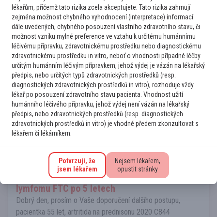
Vyjádření lékaře k doporučení kolegia
lékařům, přičemž tato rizika zcela akceptujete. Tato rizika zahrnují
zejména možnost chybného vyhodnocení (interpretace) informací
Díky za Váš názor!
dále uvedených, chybného posouzení vlastního zdravotního stavu, či
možnost vzniku mylné preference ve vztahu k určitému humánnímu
Tazatel byl s doporučeními spokojen
léčivému přípravku, zdravotnickému prostředku nebo diagnostickému
zdravotnickému prostředku in vitro, neboť o vhodnosti případné léčby
určitým humánním léčivým přípravkem, jehož výdej je vázán na lékařský
předpis, nebo určitých typů zdravotnických prostředků (resp.
diagnostických zdravotnických prostředků in vitro), rozhoduje vždy
lékař po posouzení zdravotního stavu pacienta. Vhodnost užití
humánního léčivého přípravku, jehož výdej není vázán na lékařský
předpis, nebo zdravotnických prostředků (resp. diagnostických
zdravotnických prostředků in vitro) je vhodné předem zkonzultovat s
Další případy
lékařem či lékárníkem.
Onkolog
Potvrzuji, že
Nejsem lékařem,
Lymfomy a CLL
jsem lékařem
opustit stránky
Relaps PTCL jako folikulárního T-buněčného
lymfomu FTC po 5 letech
Dobrý den, prosím o Vaše doporučení dalšího postupu,
pacientka 55 let, artritida na prednisonu 2020 C844