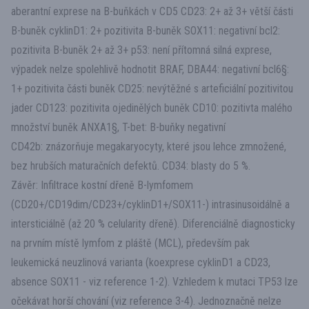
aberantní exprese na B-buňkách v CD5 CD23: 2+ až 3+ větší části
B-buněk cyklinD1: 2+ pozitivita B-buněk SOX11: negativní bcl2:
pozitivita B-buněk 2+ až 3+ p53: není přítomná silná exprese,
výpadek nelze spolehlivě hodnotit BRAF, DBA44: negativní bcl6§:
1+ pozitivita části buněk CD25: nevýtěžné s arteficiální pozitivitou
jader CD123: pozitivita ojedinělých buněk CD10: pozitivta malého
množství buněk ANXA1§, T-bet: B-buňky negativní
CD42b: znázorňuje megakaryocyty, které jsou lehce zmnožené,
bez hrubších maturačních defektů. CD34: blasty do 5 %.
Závěr: Infiltrace kostní dřeně B-lymfomem
(CD20+/CD19dim/CD23+/cyklinD1+/SOX11-) intrasinusoidálně a
intersticiálně (až 20 % celularity dřeně). Diferenciálně diagnosticky
na prvním místě lymfom z pláště (MCL), především pak
leukemická neuzlinová varianta (koexprese cyklinD1 a CD23,
absence SOX11 - viz reference 1-2). Vzhledem k mutaci TP53 lze
očekávat horší chování (viz reference 3-4). Jednoznačně nelze