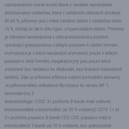
reprezentativní vzorek kostní dřeně s variabilní nepravidelně
distribuovanou celularitou, která v celulárních oblastech dosahuje
40-60 %, přítomny jsou i méně celulární oblasti s celularitou okolo
15 %, střídají se tak k věku hypo- a hypercelulární oblasti. Přítomná
je trilineární hematopoéza s chloracetátesteráza pozitivní
vyzrávající granulopoézou s lehkým posunem k větším formám,
erytropoéza je v lehce narušených erytronech, pouze s lehkým
posunem k větší formám, megakaryocyty jsou pouze lehce
zmnožené bez tendence ke shlukování, bez hrubších maturačních
defektů. Dále je přítomna infiltrace malými lymfoidními elementy.
Je přítomná lehká retikulinová fibrotizace do obrazu MF 1,
hemosideróza 2.
Imunohistologie: CD20: 3+ pozitivita B-buněk malé velikosti
intrasinusoidálně a intersticiálně (až 20 % celularity) CD19: 1+ až
2+ pozitivita populace B-buněk CD3, CD5: populace malých
intersticiálních T-buněk asi 10 % celularity, bez jednoznačné