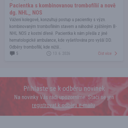
Pacientka s kombinovanou trombofílií a nově
dg. NHL_ NOS
Vážení kolegové, konzultuji postup u pacientky s význ.
kombinovaným trombofilním stavem a náhodně zjištěným B-
NHL NOS z kostní dřeně. Pacientka k nám přešla z jiné
hematologické ambulance, kde vyšetřována pro vyšší DD.
Odběry trombofílií, kde nižší...
5
13. 6. 2026
Číst více
Přihlaste se k odběru novinek
Na novinky Vás rádi upozorníme. Stačí se jen
registrovat k odběru e‑mailu
.