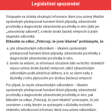
Legislativní upozornění
děkuji za zajímavý případ,
– není mi úplně jasné datum diagnózy, a jak dlouho byl
Vstupujete na stránky obsahující informace, které jsou určeny lékařům
oprávněným předepisovat humánní léčivé přípravky, zdravotnické
pacient sledován
prostředky a diagnostické zdravotnické prostředky in vitro (dále jen
– z mého pohledu doplnění cytogenetiky eventuelně dalších
„zdravotnický odborník“
), a nikoliv široké (laické) veřejnosti či jiným
aberací molekulárně-biologických
skupinám odborníků.
– terapeuticky inrutinib nejspíše spolu s imuno chemoterapii,
Kliknutím na odkaz „Potvrzuji, že jsem lékařem“ prohlašujete, že:
– Případě rozsáhlejších aberací zvážit i konsolidaci Také
jste zdravotnickým odborníkem – lékařem oprávněným
podle odpovědi
předepisovat humánní léčivé přípravky, zdravotnické prostředky a
diagnostické zdravotnické prostředky in vitro;
berete na vědomí, že informace obsažené dále na těchto stránkách
S pozdravem
nejsou určeny široké (laické) veřejnosti, nýbrž zdravotnickým
odborníkům podle předchozí definice, a to se všemi riziky a
Marek Trněný
důsledky z toho plynoucími pro širokou (laickou) veřejnost.
Pro případ, že nejste zdravotnickým odborníkem – lékařem
prof. MUDr. Marek Trněný, CSc.
oprávněným předepisovat humánní léčivé přípravky, zdravotnické
19. 9. 2024 08:53
prostředky a diagnostické zdravotnické prostředky in vitro, pak
kliknutím na odkaz „Potvrzuji, že jsem lékařem“ potvrzujete, že jste
seznámen s riziky, kterým se vystavujete v důsledku možného
chybného vyhodnocení informací, které jsou určeny odborníkům-