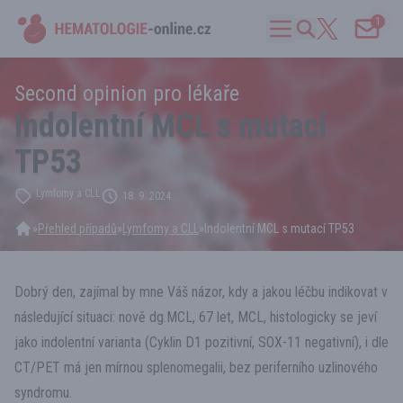
1
Second opinion pro lékaře
Indolentní MCL s mutací
TP53
Lymfomy a CLL
18. 9. 2024
»
Přehled případů
»
Lymfomy a CLL
»
Indolentní MCL s mutací TP53
Dobrý den, zajímal by mne Váš názor, kdy a jakou léčbu indikovat v
následující situaci: nově dg.MCL, 67 let, MCL, histologicky se jeví
jako indolentní varianta (Cyklin D1 pozitivní, SOX-11 negativní), i dle
CT/PET má jen mírnou splenomegalii, bez periferního uzlinového
syndromu.