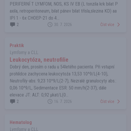
PERIFERNÍ T LYMFOM, NOS, KS IV EB (L tonzila krk bilat P
axila, retroperitoneum, bilat pánev bilat třísla,slezina KD) aa
IPI 1 - 6x CHOEP-21 do 4...
2
30. 7. 2026
Číst více
Praktik
Lymfomy a CLL
Leukocytóza, neutrofilie
Dobrý den, prosím o radu u 54letého pacienta. Při vstupní
prohlídce zachycena leukocytoźa 13,53 10^9/L(4-10),
Neutrofily-abs: 9,23 10^9/L(2-7); Nezralé granulocyty abs.:
0,06 10^9/L, Sedimentace ESR: 50 mm/h(2-37); dále
elevace JT: ALT: 0,92 µkat/L(0...
2
16. 7. 2026
Číst více
Hematolog
Lymfomy a CLL