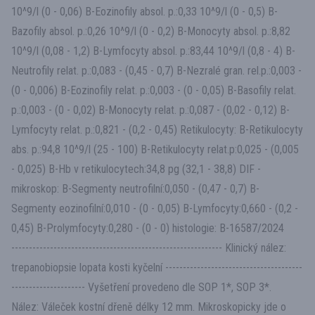
10^9/l (0 - 0,06) B-Eozinofily absol. p.:0,33 10^9/l (0 - 0,5) B-
Bazofily absol. p.:0,26 10^9/l (0 - 0,2) B-Monocyty absol. p.:8,82
10^9/l (0,08 - 1,2) B-Lymfocyty absol. p.:83,44 10^9/l (0,8 - 4) B-
Neutrofily relat. p.:0,083 - (0,45 - 0,7) B-Nezralé gran. rel.p.:0,003 -
(0 - 0,006) B-Eozinofily relat. p.:0,003 - (0 - 0,05) B-Basofily relat.
p.:0,003 - (0 - 0,02) B-Monocyty relat. p.:0,087 - (0,02 - 0,12) B-
Lymfocyty relat. p.:0,821 - (0,2 - 0,45) Retikulocyty: B-Retikulocyty
abs. p.:94,8 10^9/l (25 - 100) B-Retikulocyty relat.p:0,025 - (0,005
- 0,025) B-Hb v retikulocytech:34,8 pg (32,1 - 38,8) DIF -
mikroskop: B-Segmenty neutrofilní:0,050 - (0,47 - 0,7) B-
Segmenty eozinofilní:0,010 - (0 - 0,05) B-Lymfocyty:0,660 - (0,2 -
0,45) B-Prolymfocyty:0,280 - (0 - 0) histologie: B-16587/2024
------------------------------------------------------------ Klinický nález:
trepanobiopsie lopata kosti kyčelní ---------------------------------------
--------------------- Vyšetření provedeno dle SOP 1*, SOP 3*.
Nález: Váleček kostní dřeně délky 12 mm. Mikroskopicky jde o