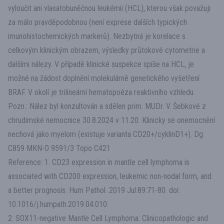
vyloučit ani vlasatobuněčnou leukémii (HCL), kterou však považuji
za málo pravděpodobnou (není exprese dalších typických
imunohistochemických markerů). Nezbytná je korelace s
celkovým klinickým obrazem, výsledky průtokové cytometrie a
dalšími nálezy. V případě klinické suspekce spíše na HCL, je
možné na žádost doplnění molekulárně genetického vyšetření
BRAF. V okolí je trilineární hematopoéza reaktivního vzhledu.
Pozn.: Nález byl konzultován a sdělen prim. MUDr. V. Šebkové z
chrudimské nemocnice 30.8.2024 v 11.20. Klinicky se onemocnění
nechová jako myelom (existuje varianta CD20+/cyklinD1+). Dg
C859 MKN-O 9591/3 Topo C421
Reference: 1. CD23 expression in mantle cell lymphoma is
associated with CD200 expression, leukemic non-nodal form, and
a better prognosis. Hum Pathol. 2019 Jul:89:71-80. doi:
10.1016/j.humpath.2019.04.010.
2. SOX11-negative Mantle Cell Lymphoma: Clinicopathologic and