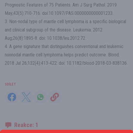
Prognostic Features of 75 Patients. Am J Surg Pathol. 2019
May;43(5):710-716. doi:10.1097/PAS.0000000000001233.
3. Non-nodal type of mantle cell lymphoma is a specific biological
and clinical subgroup of the disease. Leukemia. 2012
Aug;26(8):1895-8. doi: 10.1038/leu.2012.72.
4. A gene signature that distinguishes conventional and leukemic
nonnodal mantle cell lymphoma helps predict outcome. Blood.
2018 Jul 26;132(4):413-422. doi: 10.1182/blood-2018-03-838136.
SDÍLET
Reakce: 1