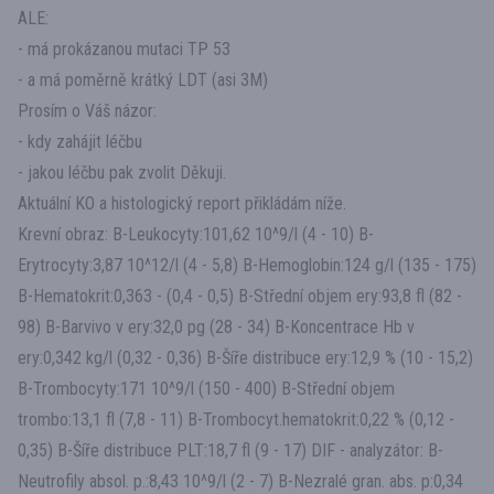
ALE:
- má prokázanou mutaci TP 53
- a má poměrně krátký LDT (asi 3M)
Prosím o Váš názor:
- kdy zahájit léčbu
- jakou léčbu pak zvolit Děkuji.
Aktuální KO a histologický report přikládám níže.
Krevní obraz: B-Leukocyty:101,62 10^9/l (4 - 10) B-
Erytrocyty:3,87 10^12/l (4 - 5,8) B-Hemoglobin:124 g/l (135 - 175)
B-Hematokrit:0,363 - (0,4 - 0,5) B-Střední objem ery:93,8 fl (82 -
98) B-Barvivo v ery:32,0 pg (28 - 34) B-Koncentrace Hb v
ery:0,342 kg/l (0,32 - 0,36) B-Šíře distribuce ery:12,9 % (10 - 15,2)
B-Trombocyty:171 10^9/l (150 - 400) B-Střední objem
trombo:13,1 fl (7,8 - 11) B-Trombocyt.hematokrit:0,22 % (0,12 -
0,35) B-Šíře distribuce PLT:18,7 fl (9 - 17) DIF - analyzátor: B-
Neutrofily absol. p.:8,43 10^9/l (2 - 7) B-Nezralé gran. abs. p:0,34