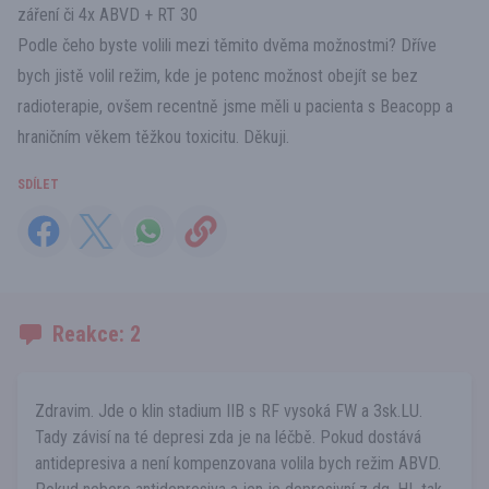
záření či 4x ABVD + RT 30
Podle čeho byste volili mezi těmito dvěma možnostmi? Dříve
bych jistě volil režim, kde je potenc možnost obejít se bez
radioterapie, ovšem recentně jsme měli u pacienta s Beacopp a
hraničním věkem těžkou toxicitu. Děkuji.
SDÍLET
Reakce: 2
Zdravim. Jde o klin stadium IIB s RF vysoká FW a 3sk.LU.
Tady závisí na té depresi zda je na léčbě. Pokud dostává
antidepresiva a není kompenzovana volila bych režim ABVD.