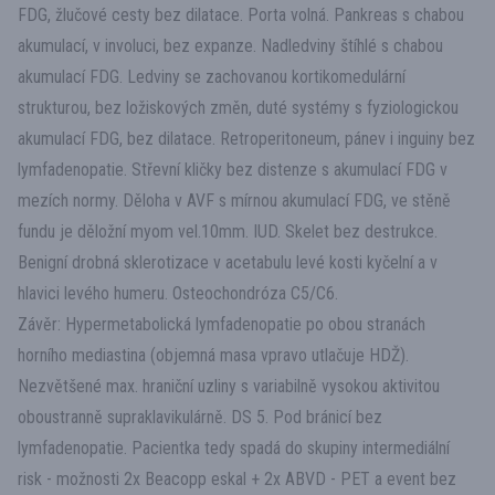
FDG, žlučové cesty bez dilatace. Porta volná. Pankreas s chabou
akumulací, v involuci, bez expanze. Nadledviny štíhlé s chabou
akumulací FDG. Ledviny se zachovanou kortikomedulární
strukturou, bez ložiskových změn, duté systémy s fyziologickou
akumulací FDG, bez dilatace. Retroperitoneum, pánev i inguiny bez
lymfadenopatie. Střevní kličky bez distenze s akumulací FDG v
mezích normy. Děloha v AVF s mírnou akumulací FDG, ve stěně
fundu je děložní myom vel.10mm. IUD. Skelet bez destrukce.
Benigní drobná sklerotizace v acetabulu levé kosti kyčelní a v
hlavici levého humeru. Osteochondróza C5/C6.
Závěr: Hypermetabolická lymfadenopatie po obou stranách
horního mediastina (objemná masa vpravo utlačuje HDŽ).
Nezvětšené max. hraniční uzliny s variabilně vysokou aktivitou
oboustranně supraklavikulárně. DS 5. Pod bránicí bez
lymfadenopatie. Pacientka tedy spadá do skupiny intermediální
risk - možnosti 2x Beacopp eskal + 2x ABVD - PET a event bez