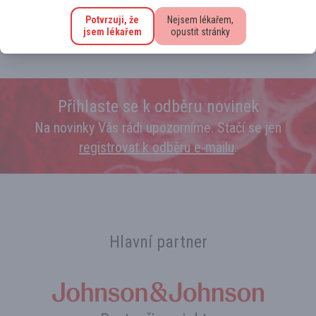
Odběry trombofílií, kde nižší...
5
Potvrzuji, že
13. 6. 2026
Nejsem lékařem,
Číst více
jsem lékařem
opustit stránky
Přihlaste se k odběru novinek
Na novinky Vás rádi upozorníme. Stačí se jen
registrovat k odběru e‑mailu
.
Hlavní partner