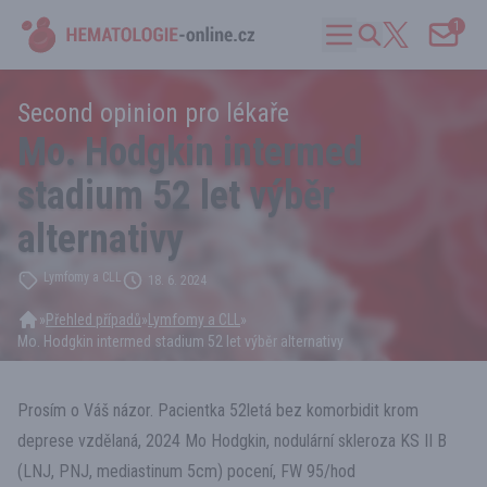
1
Second opinion pro lékaře
Mo. Hodgkin intermed
stadium 52 let výběr
alternativy
Lymfomy a CLL
18. 6. 2024
»
Přehled případů
»
Lymfomy a CLL
»
Mo. Hodgkin intermed stadium 52 let výběr alternativy
Prosím o Váš názor. Pacientka 52letá bez komorbidit krom
deprese vzdělaná, 2024 Mo Hodgkin, nodulární skleroza KS II B
(LNJ, PNJ, mediastinum 5cm) pocení, FW 95/hod