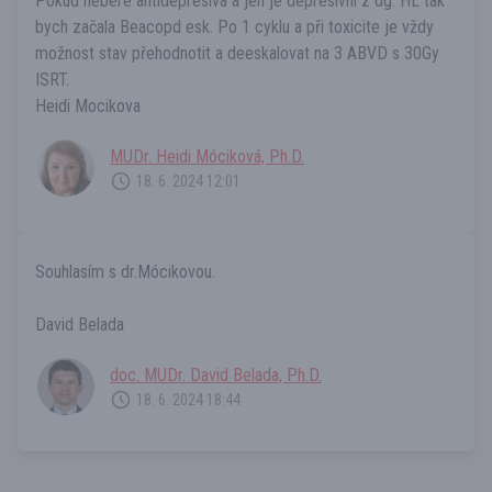
Pokud nebere antidepresiva a jen je depresivní z dg. HL tak
bych začala Beacopd esk. Po 1 cyklu a při toxicite je vždy
možnost stav přehodnotit a deeskalovat na 3 ABVD s 30Gy
ISRT.
Heidi Mocikova
MUDr. Heidi Móciková, Ph.D.
18. 6. 2024 12:01
Souhlasím s dr.Mócikovou.
David Belada
doc. MUDr. David Belada, Ph.D.
18. 6. 2024 18:44