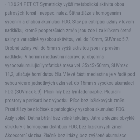
- 13.6.24 PET CT Symetricky vyšší metabolická aktivita obou
patrových tonsil - nespec. nález. Štítná žláza s homogenním
sycením a chabou akumulací FDG. Stav po extirpaci uzliny v levém
nadklíčku, kromě pooperačních změn jsou zde i za klíčkem četné
uzliny s variabilně vysokou aktivitou, vel. do 10mm, SUVmax 5,7.
Drobné uzliny vel. do 5mm s vyšší aktivitou jsou i v pravém
nadklíčku. V horním mediastinu napravo je objemná
vysoceakumulující lymfatická masa vel. 35x45x50mm, SUVmax
11,2, utlačuje horní dutou žílu. V levé části mediastina je v řadě pod
sebou vícero jednotlivých uzlin vel. do 16mm s vysokou akumulací
FDG (SUVmax 5,9). Plicní hily bez lymfadenoaptie. Pleurální
prostory a perikard bez výpotku. Plíce bez ložiskových změn.
Prsní žlázy bez ložisek s patologicky vysokou akumulací FDG.
Axily volné. Dutina břišní bez volné tekutiny. Játra a slezina obvyklé
struktury s homogenní distribucí FDG, bez ložiskových změn.
Akcessorní slezina. Žlučník bez litiázy, bez zvýšené akumulace