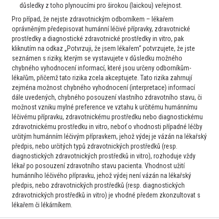
důsledky z toho plynoucími pro širokou (laickou) veřejnost.
Lymfomy a CLL
Pro případ, že nejste zdravotnickým odborníkem – lékařem
Leukocytóza, neutrofilie
oprávněným předepisovat humánní léčivé přípravky, zdravotnické
Dobrý den, prosím o radu u 54letého pacienta. Při vstupní
prostředky a diagnostické zdravotnické prostředky in vitro, pak
prohlídce zachycena leukocytoźa 13,53 10^9/L(4-10),
kliknutím na odkaz „Potvrzuji, že jsem lékařem“ potvrzujete, že jste
Neutrofily-abs: 9,23 10^9/L(2-7); Nezralé granulocyty abs.:
seznámen s riziky, kterým se vystavujete v důsledku možného
chybného vyhodnocení informací, které jsou určeny odborníkům-
0,06 10^9/L, Sedimentace ESR: 50 mm/h(2-37); dále
lékařům, přičemž tato rizika zcela akceptujete. Tato rizika zahrnují
elevace JT: ALT: 0,92 µkat/L(0...
zejména možnost chybného vyhodnocení (interpretace) informací
2
16. 7. 2026
Číst více
dále uvedených, chybného posouzení vlastního zdravotního stavu, či
možnost vzniku mylné preference ve vztahu k určitému humánnímu
léčivému přípravku, zdravotnickému prostředku nebo diagnostickému
Hematolog
zdravotnickému prostředku in vitro, neboť o vhodnosti případné léčby
určitým humánním léčivým přípravkem, jehož výdej je vázán na lékařský
Lymfomy a CLL
předpis, nebo určitých typů zdravotnických prostředků (resp.
Pacientka s kombinovanou trombofílií a nově
diagnostických zdravotnických prostředků in vitro), rozhoduje vždy
dg. NHL_ NOS
lékař po posouzení zdravotního stavu pacienta. Vhodnost užití
Vážení kolegové, konzultuji postup u pacientky s význ.
humánního léčivého přípravku, jehož výdej není vázán na lékařský
předpis, nebo zdravotnických prostředků (resp. diagnostických
kombinovaným trombofilním stavem a náhodně zjištěným B-
zdravotnických prostředků in vitro) je vhodné předem zkonzultovat s
NHL NOS z kostní dřeně. Pacientka k nám přešla z jiné
lékařem či lékárníkem.
hematologické ambulance, kde vyšetřována pro vyšší DD.