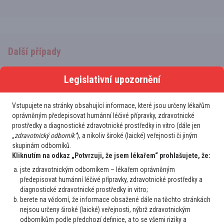
Další případy
Onkolog
Legislativní upozornění
Lymfomy a CLL
Relaps PTCL jako folikulárního T-buněčného
Vstupujete na stránky obsahující informace, které jsou určeny lékařům
lymfomu FTC po 5 letech
oprávněným předepisovat humánní léčivé přípravky, zdravotnické
prostředky a diagnostické zdravotnické prostředky in vitro (dále jen
Dobrý den, prosím o Vaše doporučení dalšího postupu,
„zdravotnický odborník“
), a nikoliv široké (laické) veřejnosti či jiným
pacientka 55 let, artritida na prednisonu 2020 C844
skupinám odborníků.
PERIFERNÍ T LYMFOM, NOS, KS IV EB (L tonzila krk bilat P
Kliknutím na odkaz „Potvrzuji, že jsem lékařem“ prohlašujete, že:
axila, retroperitoneum, bilat pánev bilat třísla,slezina KD) aa
jste zdravotnickým odborníkem – lékařem oprávněným
IPI 1 - 6x CHOEP-21 do 4...
předepisovat humánní léčivé přípravky, zdravotnické prostředky a
2
30. 7. 2026
Číst více
diagnostické zdravotnické prostředky in vitro;
berete na vědomí, že informace obsažené dále na těchto stránkách
nejsou určeny široké (laické) veřejnosti, nýbrž zdravotnickým
odborníkům podle předchozí definice, a to se všemi riziky a
Praktik