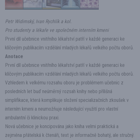
Petr Widimský, Ivan Rychlík a kol.
Pro studenty a lékaře ve společném interním kmeni
První díl učebnice vnitřního lékařství patří v každé generaci ke
klíčovým publikacím vzdělání mladých lékařů velkého počtu oborů.
Anotace
První díl učebnice vnitřního lékařství patří v každé generaci ke
klíčovým publikacím vzdělání mladých lékařů velkého počtu oborů.
Vzhledem k velkému rozsahu oboru je problémem učebnic z
posledních let buď neúměrný rozsah knihy nebo přílišná
simplifikace, která komplikuje složení specializačních zkoušek v
interním kmeni a neumožňuje následující využití pro vlastní
ambulantní či klinickou praxi.
Nová učebnice je koncipována jako kniha velmi praktická a
zejména přátelská k čtenáři, text je informačně bohatý, ale stručný.