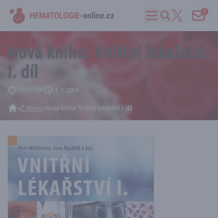
1
Nová kniha: Vnitřní lékařství
I. díl
Knižní tipy
1. 1. 2024
»
Z oboru
»
Nová kniha: Vnitřní lékařství I. díl