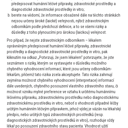
předepisovat humánní léčivé přípravky, zdravotnické prostředky a
diagnostické zdravotnické prostředky in vitro;
berete na vědomí, že informace obsažené dále na těchto stránkách
nejsou určeny široké (laické) veřejnosti, nýbrž zdravotnickým
odborníkům podle předchozí definice, a to se všemi riziky a
důsledky z toho plynoucími pro širokou (laickou) veřejnost.
Pro případ, že nejste zdravotnickým odborníkem – lékařem
oprávněným předepisovat humánní léčivé přípravky, zdravotnické
prostředky a diagnostické zdravotnické prostředky in vitro, pak
kliknutím na odkaz „Potvrzuji, že jsem lékařem“ potvrzujete, že jste
seznámen s riziky, kterým se vystavujete v důsledku možného
chybného vyhodnocení informací, které jsou určeny odborníkům-
Studie BESREMI-PASS přináší nová data o bezpečnosti léčby
lékařům, přičemž tato rizika zcela akceptujete. Tato rizika zahrnují
zejména možnost chybného vyhodnocení (interpretace) informací
ropeginterferonem u polycythaemia vera
dále uvedených, chybného posouzení vlastního zdravotního stavu, či
možnost vzniku mylné preference ve vztahu k určitému humánnímu
léčivému přípravku, zdravotnickému prostředku nebo diagnostickému
zdravotnickému prostředku in vitro, neboť o vhodnosti případné léčby
určitým humánním léčivým přípravkem, jehož výdej je vázán na lékařský
předpis, nebo určitých typů zdravotnických prostředků (resp.
diagnostických zdravotnických prostředků in vitro), rozhoduje vždy
lékař po posouzení zdravotního stavu pacienta. Vhodnost užití