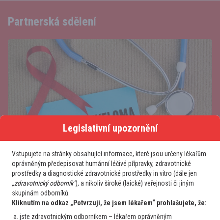
Partnerská sdělení
Legislativní upozornění
Vstupujete na stránky obsahující informace, které jsou určeny lékařům
oprávněným předepisovat humánní léčivé přípravky, zdravotnické
prostředky a diagnostické zdravotnické prostředky in vitro (dále jen
Mnohočetný myelom: delší přežití, personalizace léčby a
„zdravotnický odborník“
), a nikoliv široké (laické) veřejnosti či jiným
moderní imunoterapie
skupinám odborníků.
Kliknutím na odkaz „Potvrzuji, že jsem lékařem“ prohlašujete, že:
jste zdravotnickým odborníkem – lékařem oprávněným