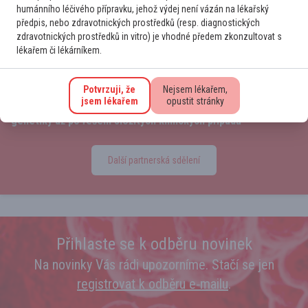
humánního léčivého přípravku, jehož výdej není vázán na lékařský
předpis, nebo zdravotnických prostředků (resp. diagnostických
zdravotnických prostředků in vitro) je vhodné předem zkonzultovat s
lékařem či lékárníkem.
Potvrzuji, že
Nejsem lékařem,
jsem lékařem
opustit stránky
Moderní terapie polycythemia vera: Od farmakologie a
genetiky až po řešení složitých klinických případů
Další partnerská sdělení
Přihlaste se k odběru novinek
Na novinky Vás rádi upozorníme. Stačí se jen
registrovat k odběru e‑mailu
.