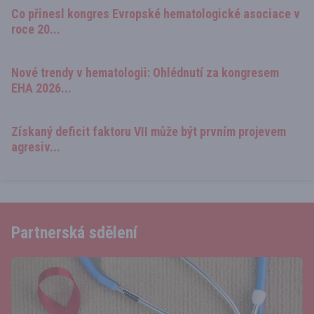
Co přinesl kongres Evropské hematologické asociace v
roce 20...
Nové trendy v hematologii: Ohlédnutí za kongresem
EHA 2026...
Získaný deficit faktoru VII může být prvním projevem
agresiv...
Partnerská sdělení