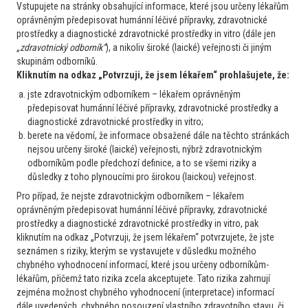
Vstupujete na stránky obsahující informace, které jsou určeny lékařům
oprávněným předepisovat humánní léčivé přípravky, zdravotnické
prostředky a diagnostické zdravotnické prostředky in vitro (dále jen
„zdravotnický odborník“
), a nikoliv široké (laické) veřejnosti či jiným
skupinám odborníků.
Moderní terapie polycythemia vera: Od farmakologie a
Kliknutím na odkaz „Potvrzuji, že jsem lékařem“ prohlašujete, že:
genetiky až po řešení složitých klinických případů
jste zdravotnickým odborníkem – lékařem oprávněným
předepisovat humánní léčivé přípravky, zdravotnické prostředky a
diagnostické zdravotnické prostředky in vitro;
berete na vědomí, že informace obsažené dále na těchto stránkách
nejsou určeny široké (laické) veřejnosti, nýbrž zdravotnickým
odborníkům podle předchozí definice, a to se všemi riziky a
důsledky z toho plynoucími pro širokou (laickou) veřejnost.
Pro případ, že nejste zdravotnickým odborníkem – lékařem
oprávněným předepisovat humánní léčivé přípravky, zdravotnické
prostředky a diagnostické zdravotnické prostředky in vitro, pak
kliknutím na odkaz „Potvrzuji, že jsem lékařem“ potvrzujete, že jste
seznámen s riziky, kterým se vystavujete v důsledku možného
chybného vyhodnocení informací, které jsou určeny odborníkům-
lékařům, přičemž tato rizika zcela akceptujete. Tato rizika zahrnují
zejména možnost chybného vyhodnocení (interpretace) informací
Studie BESREMI-PASS přináší nová data o bezpečnosti léčby
dále uvedených, chybného posouzení vlastního zdravotního stavu, či