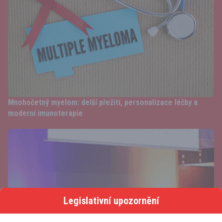
Mnohočetný myelom: delší přežití, personalizace léčby a
moderní imunoterapie
Legislativní upozornění