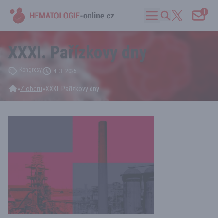
1
XXXI. Pařízkovy dny
Kongresy
4. 3. 2025
»
Z oboru
»
XXXI. Pařízkovy dny