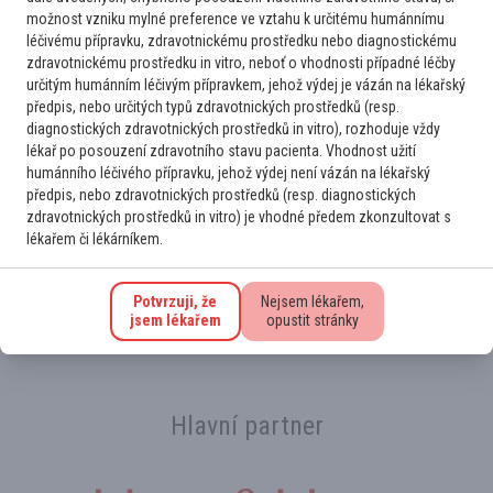
ropeginterferonem u polycythaemia vera
možnost vzniku mylné preference ve vztahu k určitému humánnímu
léčivému přípravku, zdravotnickému prostředku nebo diagnostickému
zdravotnickému prostředku in vitro, neboť o vhodnosti případné léčby
Další partnerská sdělení
určitým humánním léčivým přípravkem, jehož výdej je vázán na lékařský
předpis, nebo určitých typů zdravotnických prostředků (resp.
diagnostických zdravotnických prostředků in vitro), rozhoduje vždy
lékař po posouzení zdravotního stavu pacienta. Vhodnost užití
humánního léčivého přípravku, jehož výdej není vázán na lékařský
předpis, nebo zdravotnických prostředků (resp. diagnostických
Přihlaste se k odběru novinek
zdravotnických prostředků in vitro) je vhodné předem zkonzultovat s
lékařem či lékárníkem.
Na novinky Vás rádi upozorníme. Stačí se jen
registrovat k odběru e‑mailu
.
Potvrzuji, že
Nejsem lékařem,
jsem lékařem
opustit stránky
Hlavní partner