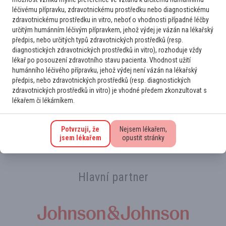
léčivému přípravku, zdravotnickému prostředku nebo diagnostickému
MDS 2025: Luspatercept spojuje New York a Senohraby
zdravotnickému prostředku in vitro, neboť o vhodnosti případné léčby
určitým humánním léčivým přípravkem, jehož výdej je vázán na lékařský
předpis, nebo určitých typů zdravotnických prostředků (resp.
diagnostických zdravotnických prostředků in vitro), rozhoduje vždy
lékař po posouzení zdravotního stavu pacienta. Vhodnost užití
humánního léčivého přípravku, jehož výdej není vázán na lékařský
Přihlaste se k odběru novinek
předpis, nebo zdravotnických prostředků (resp. diagnostických
zdravotnických prostředků in vitro) je vhodné předem zkonzultovat s
Na novinky Vás rádi upozorníme. Stačí se jen
lékařem či lékárníkem.
registrovat k odběru e‑mailu
.
Potvrzuji, že
Nejsem lékařem,
jsem lékařem
opustit stránky
Hlavní partner