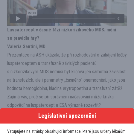
Luspatercept v časné fázi nízkorizikového MDS: mění
se pravidla hry?
Valeria Santini, MD
Prezentace na ASH ukázala, že při rozhodování o zahájení léčby
luspaterceptem u transfuzně závislých pacientů
s nízkorizikovým MDS nemusí být klíčová jen samotná závislost
na transfuzích, ale i parametry „časného“ onemocnění, jako jsou
hodnota hemoglobinu, hladina erytropoetinu a transfuzní zátěž.
Zajímá vás, proč se při správném načasování může křivka
odpovědí na luspatercept a ESA výrazně rozevřít?
2007-CZ-2600003
Legislativní upozornění
Vstupujete na stránky obsahující informace, které jsou určeny lékařům