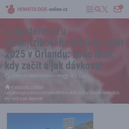
1
Luspatercept u
nízkorizikového MDS na ASH
2025 v Orlandu: koho léčit,
kdy začít a jak dávkovat
Partnerská sdělení společnosti BMS
10. 2. 2026
»
Partnerská sdělení
»
Luspatercept u nízkorizikového MDS na ASH 2025 v Orlandu: koho léčit,
kdy začít a jak dávkovat