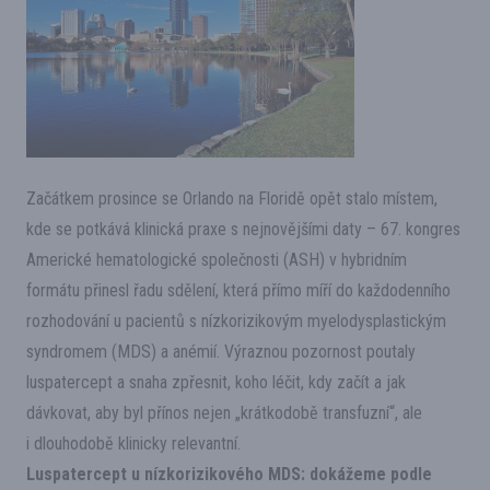
Začátkem prosince se Orlando na Floridě opět stalo místem,
kde se potkává klinická praxe s nejnovějšími daty – 67. kongres
Americké hematologické společnosti (ASH) v hybridním
formátu přinesl řadu sdělení, která přímo míří do každodenního
rozhodování u pacientů s nízkorizikovým myelodysplastickým
syndromem (MDS) a anémií. Výraznou pozornost poutaly
luspatercept a snaha zpřesnit, koho léčit, kdy začít a jak
dávkovat, aby byl přínos nejen „krátkodobě transfuzní“, ale
i dlouhodobě klinicky relevantní.
Luspatercept u nízkorizikového MDS: dokážeme podle