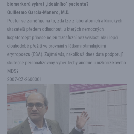
biomarkerů vybrat „ideálního“ pacienta?
Guillermo Garcia-Manero, M.D.
Poster se zaměřuje na to, zda lze z laboratorních a klinických
ukazatelů předem odhadnout, u kterých nemocných
luspatercept přinese nejen transfuzní nezávislost, ale i lepší
dlouhodobé přežití ve srovnání s látkami stimulujícími
erytropoezu (ESA). Zajímá vás, nakolik už dnes data podporují
skutečně personalizovaný výběr léčby anémie u nízkorizikového
MDS?
2007-CZ-2600001