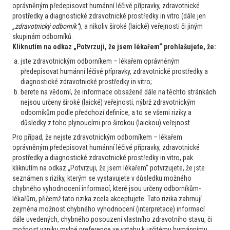
oprávněným předepisovat humánní léčivé přípravky, zdravotnické
prostředky a diagnostické zdravotnické prostředky in vitro (dále jen
„zdravotnický odborník“
), a nikoliv široké (laické) veřejnosti či jiným
skupinám odborníků.
Kliknutím na odkaz „Potvrzuji, že jsem lékařem“ prohlašujete, že:
jste zdravotnickým odborníkem – lékařem oprávněným
předepisovat humánní léčivé přípravky, zdravotnické prostředky a
diagnostické zdravotnické prostředky in vitro;
berete na vědomí, že informace obsažené dále na těchto stránkách
Zkrácenou informaci o přípravku naleznete po kliknutí na banner
nejsou určeny široké (laické) veřejnosti, nýbrž zdravotnickým
níže.
odborníkům podle předchozí definice, a to se všemi riziky a
důsledky z toho plynoucími pro širokou (laickou) veřejnost.
Obchodní sdělení společnosti Bristol-Myers Squibb spol. s. r. o.
Pro případ, že nejste zdravotnickým odborníkem – lékařem
oprávněným předepisovat humánní léčivé přípravky, zdravotnické
prostředky a diagnostické zdravotnické prostředky in vitro, pak
kliknutím na odkaz „Potvrzuji, že jsem lékařem“ potvrzujete, že jste
seznámen s riziky, kterým se vystavujete v důsledku možného
Další partnerská sdělení
chybného vyhodnocení informací, které jsou určeny odborníkům-
lékařům, přičemž tato rizika zcela akceptujete. Tato rizika zahrnují
CAR-T liso-cel ve druhé linii LBCL: záleží na zánětlivém
zejména možnost chybného vyhodnocení (interpretace) informací
profilu pacienta?
dále uvedených, chybného posouzení vlastního zdravotního stavu, či
možnost vzniku mylné preference ve vztahu k určitému humánnímu