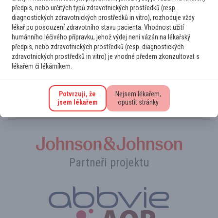
předpis, nebo určitých typů zdravotnických prostředků (resp.
Přihlaste se k odběru novinek
diagnostických zdravotnických prostředků in vitro), rozhoduje vždy
lékař po posouzení zdravotního stavu pacienta. Vhodnost užití
Na novinky Vás rádi upozorníme. Stačí se jen
humánního léčivého přípravku, jehož výdej není vázán na lékařský
registrovat k odběru e‑mailu
.
předpis, nebo zdravotnických prostředků (resp. diagnostických
zdravotnických prostředků in vitro) je vhodné předem zkonzultovat s
lékařem či lékárníkem.
Potvrzuji, že
Nejsem lékařem,
jsem lékařem
opustit stránky
Hlavní partner
Partneři projektu