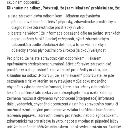
skupinám odborníků.
Kliknutím na odkaz „Potvrzuji, že jsem lékařem“ prohlašujete, že:
jste zdravotnickým odborníkem – lékařem oprávněným
předepisovat humánní léčivé přípravky, zdravotnické prostředky a
diagnostické zdravotnické prostředky in vitro;
berete na vědomí, že informace obsažené dále na těchto stránkách
nejsou určeny široké (laické) veřejnosti, nýbrž zdravotnickým
odborníkům podle předchozí definice, a to se všemi riziky a
důsledky z toho plynoucími pro širokou (laickou) veřejnost.
Pro případ, že nejste zdravotnickým odborníkem – lékařem
oprávněným předepisovat humánní léčivé přípravky, zdravotnické
prostředky a diagnostické zdravotnické prostředky in vitro, pak
kliknutím na odkaz „Potvrzuji, že jsem lékařem“ potvrzujete, že jste
Moderní terapie polycythemia vera: Od farmakologie a
seznámen s riziky, kterým se vystavujete v důsledku možného
genetiky až po řešení složitých klinických případů
chybného vyhodnocení informací, které jsou určeny odborníkům-
lékařům, přičemž tato rizika zcela akceptujete. Tato rizika zahrnují
zejména možnost chybného vyhodnocení (interpretace) informací
Další partnerská sdělení
dále uvedených, chybného posouzení vlastního zdravotního stavu, či
možnost vzniku mylné preference ve vztahu k určitému humánnímu
léčivému přípravku, zdravotnickému prostředku nebo diagnostickému
zdravotnickému prostředku in vitro, neboť o vhodnosti případné léčby
určitým humánním léčivým přípravkem, jehož výdej je vázán na lékařský