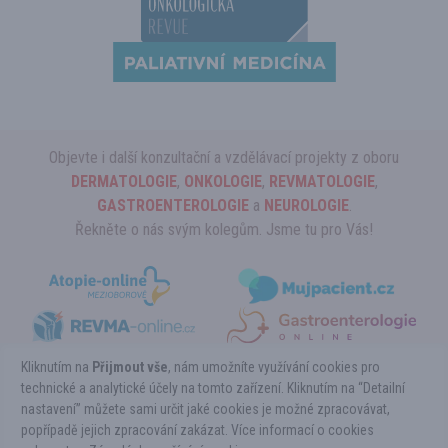
Objevte i další konzultační a vzdělávací projekty z oboru
DERMATOLOGIE
,
ONKOLOGIE
,
REVMATOLOGIE
,
GASTROENTEROLOGIE
a
NEUROLOGIE
.
Řekněte o nás svým kolegům. Jsme tu pro Vás!
Kliknutím na
Přijmout vše
, nám umožníte využívání cookies pro
technické a analytické účely na tomto zařízení. Kliknutím na “Detailní
nastavení” můžete sami určit jaké cookies je možné zpracovávat,
Copyright ©HEMATOLOGIE-online.cz 2026
popřípadě jejich zpracování zakázat. Více informací o cookies
Powered by Pears Health Cyber Europe, s.r.o. All Rights Reserved.