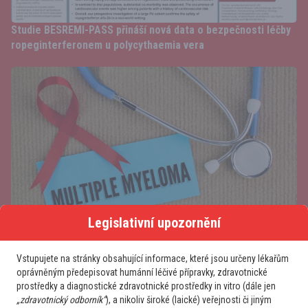
Studie BESREMI-PASS přináší nová data o bezpečnosti léčby
ropeginterferonem u polycythaemia vera
Legislativní upozornění
Vstupujete na stránky obsahující informace, které jsou určeny lékařům
Mnohočetný myelom: delší přežití, personalizace léčby a
oprávněným předepisovat humánní léčivé přípravky, zdravotnické
moderní imunoterapie
prostředky a diagnostické zdravotnické prostředky in vitro (dále jen
„zdravotnický odborník“
), a nikoliv široké (laické) veřejnosti či jiným