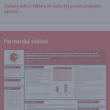
Získaný deficit faktoru VII může být prvním projevem
agresiv...
Partnerská sdělení