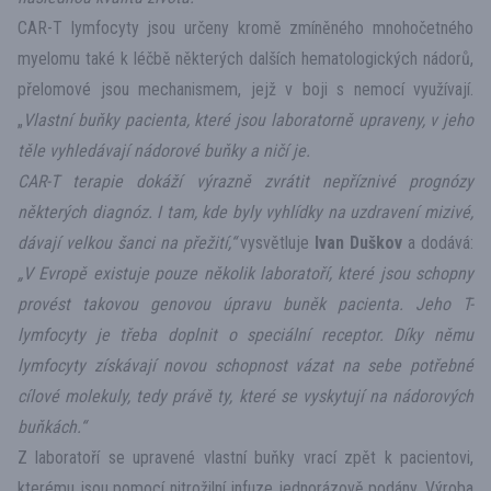
CAR-T lymfocyty jsou určeny kromě zmíněného mnohočetného
myelomu také k léčbě některých dalších hematologických nádorů,
přelomové jsou mechanismem, jejž v boji s nemocí využívají.
„
Vlastní buňky pacienta, které jsou laboratorně upraveny, v jeho
těle vyhledávají nádorové buňky a ničí je.
CAR-T terapie dokáží výrazně zvrátit nepříznivé prognózy
některých diagnóz. I tam, kde byly vyhlídky na uzdravení mizivé,
dávají velkou šanci na přežití,“
vysvětluje
Ivan Duškov
a dodává:
„V Evropě existuje pouze několik laboratoří, které jsou schopny
provést takovou genovou úpravu buněk pacienta. Jeho T-
lymfocyty je třeba doplnit o speciální receptor. Díky němu
lymfocyty získávají novou schopnost vázat na sebe potřebné
cílové molekuly, tedy právě ty, které se vyskytují na nádorových
buňkách.“
Z laboratoří se upravené vlastní buňky vrací zpět k pacientovi,
kterému jsou pomocí nitrožilní infuze jednorázově podány. Výroba