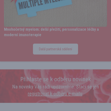
Mnohočetný myelom: delší přežití, personalizace léčby a
moderní imunoterapie
Další partnerská sdělení
Přihlaste se k odběru novinek
Na novinky Vás rádi upozorníme. Stačí se jen
registrovat k odběru e‑mailu
.