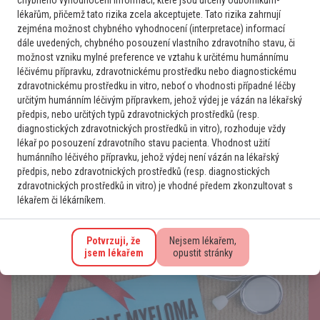
lékařům, přičemž tato rizika zcela akceptujete. Tato rizika zahrnují
zejména možnost chybného vyhodnocení (interpretace) informací
dále uvedených, chybného posouzení vlastního zdravotního stavu, či
možnost vzniku mylné preference ve vztahu k určitému humánnímu
léčivému přípravku, zdravotnickému prostředku nebo diagnostickému
zdravotnickému prostředku in vitro, neboť o vhodnosti případné léčby
určitým humánním léčivým přípravkem, jehož výdej je vázán na lékařský
předpis, nebo určitých typů zdravotnických prostředků (resp.
diagnostických zdravotnických prostředků in vitro), rozhoduje vždy
lékař po posouzení zdravotního stavu pacienta. Vhodnost užití
humánního léčivého přípravku, jehož výdej není vázán na lékařský
Studie BESREMI-PASS přináší nová data o bezpečnosti léčby
předpis, nebo zdravotnických prostředků (resp. diagnostických
ropeginterferonem u polycythaemia vera
zdravotnických prostředků in vitro) je vhodné předem zkonzultovat s
lékařem či lékárníkem.
Potvrzuji, že
Nejsem lékařem,
jsem lékařem
opustit stránky