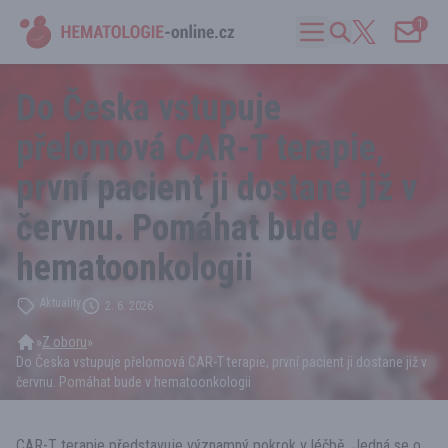
1
Do Česka vstupuje
přelomová CAR-T terapie,
první pacient ji dostane již v
červnu. Pomáhat bude v
hematoonkologii
Aktuality
2. 6. 2026
»
Z oboru
»
Do Česka vstupuje přelomová CAR-T terapie, první pacient ji dostane již v
červnu. Pomáhat bude v hematoonkologii
CAR-T terapie představuje významný pokrok v léčbě. Jedná se o