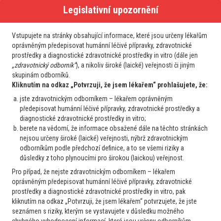
Partnerská sdělení
Legislativní upozornění
Vstupujete na stránky obsahující informace, které jsou určeny lékařům
oprávněným předepisovat humánní léčivé přípravky, zdravotnické
prostředky a diagnostické zdravotnické prostředky in vitro (dále jen
„zdravotnický odborník“
), a nikoliv široké (laické) veřejnosti či jiným
skupinám odborníků.
Kliknutím na odkaz „Potvrzuji, že jsem lékařem“ prohlašujete, že:
jste zdravotnickým odborníkem – lékařem oprávněným
předepisovat humánní léčivé přípravky, zdravotnické prostředky a
diagnostické zdravotnické prostředky in vitro;
berete na vědomí, že informace obsažené dále na těchto stránkách
nejsou určeny široké (laické) veřejnosti, nýbrž zdravotnickým
odborníkům podle předchozí definice, a to se všemi riziky a
důsledky z toho plynoucími pro širokou (laickou) veřejnost.
Moderní terapie polycythemia vera: Od farmakologie a
Pro případ, že nejste zdravotnickým odborníkem – lékařem
genetiky až po řešení složitých klinických případů
oprávněným předepisovat humánní léčivé přípravky, zdravotnické
prostředky a diagnostické zdravotnické prostředky in vitro, pak
kliknutím na odkaz „Potvrzuji, že jsem lékařem“ potvrzujete, že jste
seznámen s riziky, kterým se vystavujete v důsledku možného
chybného vyhodnocení informací, které jsou určeny odborníkům-