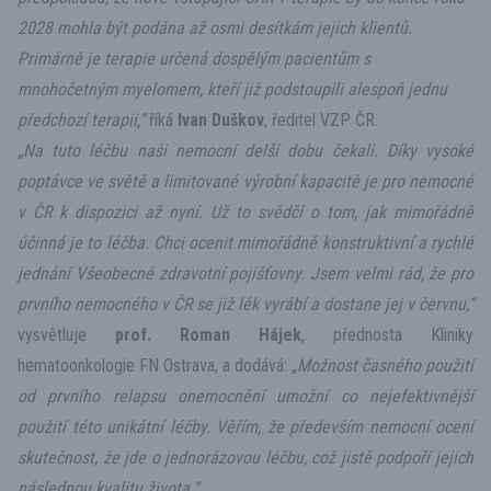
2028 mohla být podána až osmi desítkám jejich klientů.
Primárně je terapie určená dospělým pacientům s
mnohočetným myelomem, kteří již podstoupili alespoň jednu
předchozí terapii,“
říká
Ivan Duškov
, ředitel VZP ČR.
„Na tuto léčbu naši nemocní delší dobu čekali. Díky vysoké
poptávce ve světě a limitované výrobní kapacitě je pro nemocné
v ČR k dispozici až nyní. Už to svědčí o tom, jak mimořádně
účinná je to léčba. Chci ocenit mimořádně konstruktivní a rychlé
jednání Všeobecné zdravotní pojišťovny. Jsem velmi rád, že pro
prvního nemocného v ČR se již lék vyrábí a dostane jej v červnu,“
vysvětluje
prof. Roman Hájek
, přednosta Kliniky
hematoonkologie FN Ostrava, a dodává:
„Možnost časného použití
od prvního relapsu onemocnění umožní co nejefektivnější
použití této unikátní léčby. Věřím, že především nemocní ocení
skutečnost, že jde o jednorázovou léčbu, což jistě podpoří jejich
následnou kvalitu života.“