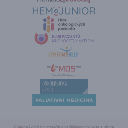
Objevte i další konzultační a vzdělávací projekty z oboru