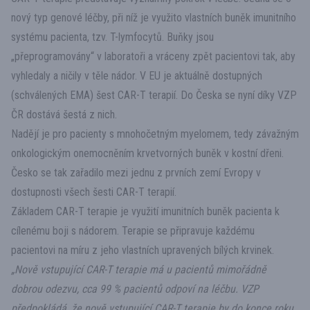
nový typ genové léčby, při níž je využito vlastních buněk imunitního
systému pacienta, tzv. T-lymfocytů. Buňky jsou
„přeprogramovány“ v laboratoři a vráceny zpět pacientovi tak, aby
vyhledaly a ničily v těle nádor. V EU je aktuálně dostupných
(schválených EMA) šest CAR-T terapií. Do Česka se nyní díky VZP
ČR dostává šestá z nich.
Nadějí je pro pacienty s mnohočetným myelomem, tedy závažným
onkologickým onemocněním krvetvorných buněk v kostní dřeni.
Česko se tak zařadilo mezi jednu z prvních zemí Evropy v
dostupnosti všech šesti CAR-T terapií.
Základem CAR-T terapie je využití imunitních buněk pacienta k
cílenému boji s nádorem. Terapie se připravuje každému
pacientovi na míru z jeho vlastních upravených bílých krvinek.
„Nově vstupující CAR-T terapie má u pacientů mimořádně
dobrou odezvu, cca 99 % pacientů odpoví na léčbu. VZP
předpokládá, že nově vstupující CAR-T terapie by do konce roku