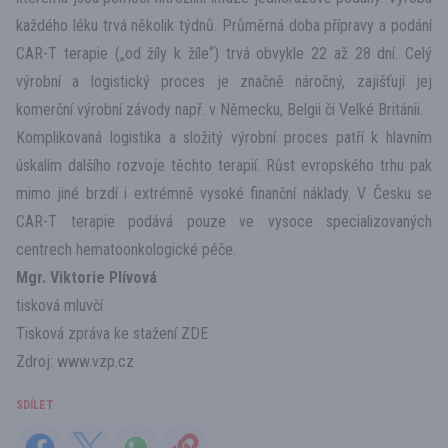
každého léku trvá několik týdnů. Průměrná doba přípravy a podání
CAR-T terapie („od žíly k žíle“) trvá obvykle 22 až 28 dní. Celý
výrobní a logistický proces je značně náročný, zajišťují jej
komerční výrobní závody např. v Německu, Belgii či Velké Británii.
Komplikovaná logistika a složitý výrobní proces patří k hlavním
úskalím dalšího rozvoje těchto terapií. Růst evropského trhu pak
mimo jiné brzdí i extrémně vysoké finanční náklady. V Česku se
CAR-T terapie podává pouze ve vysoce specializovaných
centrech hematoonkologické péče.
Mgr. Viktorie Plívová
tisková mluvčí
Tisková zpráva ke stažení
ZDE
Zdroj:
www.vzp.cz
SDÍLET